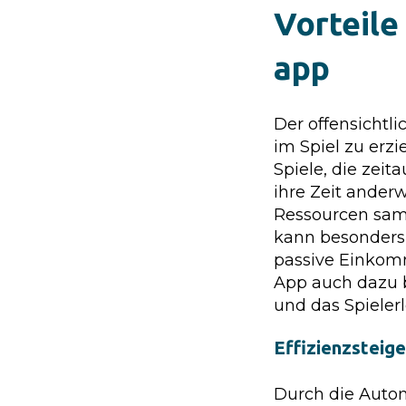
Vorteile
app
Der offensichtli
im Spiel zu erzi
Spiele, die zeit
ihre Zeit ander
Ressourcen samm
kann besonders a
passive Einkomm
App auch dazu 
und das Spieler
Effizienzsteige
Durch die Autom