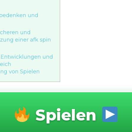
sbedenken und
sicheren und
zung einer afk spin
 Entwicklungen und
eich
ng von Spielen
Spielen