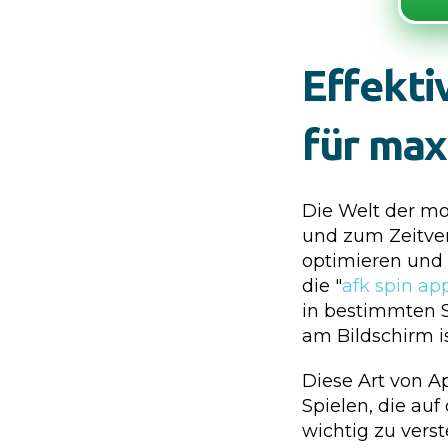
Effekti
für max
Die Welt der mo
und zum Zeitver
optimieren und
die
afk spin ap
in bestimmten S
am Bildschirm is
Diese Art von A
Spielen, die auf
wichtig zu vers