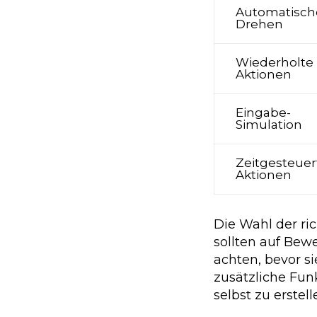
Automatisch
Drehen
Wiederholte
Aktionen
Eingabe-
Simulation
Zeitgesteuer
Aktionen
Die Wahl der ric
sollten auf Bew
achten, bevor s
zusätzliche Fun
selbst zu erstell