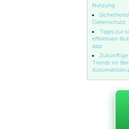
Nutzung
Sicherheit
Datenschutz
Tipps zur 
effektiven Nut
app
Zukünftige
Trends im Ber
Automatisieru