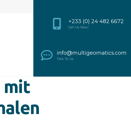
+233 (0) 24 482 6672
Call Us Now!
info@multigeomatics.com
Talk To Us
 mit
malen