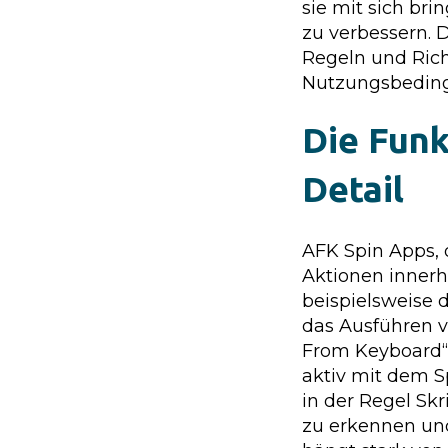
sie mit sich bri
zu verbessern. D
Regeln und Rich
Nutzungsbeding
Die Funk
Detail
AFK Spin Apps, 
Aktionen innerha
beispielsweise 
das Ausführen v
From Keyboard“ 
aktiv mit dem S
in der Regel Sk
zu erkennen und