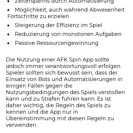
Zeitersparnis durch Automatisierung
Möglichkeit, auch während Abwesenheit
Fortschritte zu erzielen
Steigerung der Effizienz im Spiel
Reduzierung von monotonen Aufgaben
Passive Ressourcengewinnung
Die Nutzung einer AFK Spin App sollte
jedoch immer verantwortungsvoll erfolgen.
Spieler sollten sich bewusst sein, dass der
Einsatz von Bots und Automatisierungen in
einigen Fällen gegen die
Nutzungsbedingungen des Spiels verstoßen
kann und zu Strafen führen kann. Es ist
daher wichtig, die Regeln des Spiels zu
kennen und die App nur in
Übereinstimmung mit diesen Regeln zu
verwenden.