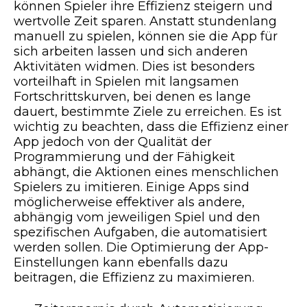
können Spieler ihre Effizienz steigern und
wertvolle Zeit sparen. Anstatt stundenlang
manuell zu spielen, können sie die App für
sich arbeiten lassen und sich anderen
Aktivitäten widmen. Dies ist besonders
vorteilhaft in Spielen mit langsamen
Fortschrittskurven, bei denen es lange
dauert, bestimmte Ziele zu erreichen. Es ist
wichtig zu beachten, dass die Effizienz einer
App jedoch von der Qualität der
Programmierung und der Fähigkeit
abhängt, die Aktionen eines menschlichen
Spielers zu imitieren. Einige Apps sind
möglicherweise effektiver als andere,
abhängig vom jeweiligen Spiel und den
spezifischen Aufgaben, die automatisiert
werden sollen. Die Optimierung der App-
Einstellungen kann ebenfalls dazu
beitragen, die Effizienz zu maximieren.