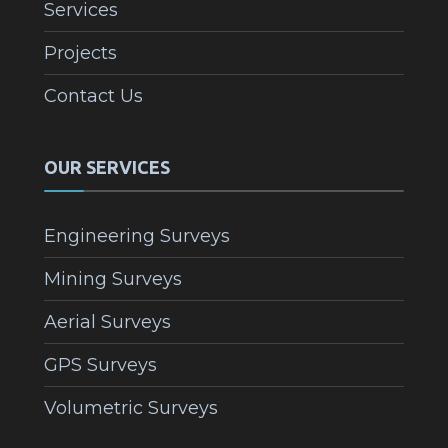
Services
Projects
Contact Us
OUR SERVICES
Engineering Surveys
Mining Surveys
Aerial Surveys
GPS Surveys
Volumetric Surveys