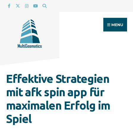
Search
Skip
for:
to
content
MENU
Effektive Strategien
mit afk spin app für
maximalen Erfolg im
Spiel