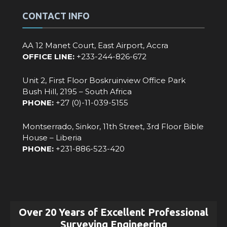
CONTACT INFO
AA 12 Manet Court, East Airport, Accra
OFFICE LINE:
+233-244-826-672‬
Unit 2, First Floor Boskruinview Office Park
Bush Hill, 2195 – South Africa
PHONE:
+27 (0)-11-039-5155
Montserrado, Sinkor, 11th Street, 3rd Floor Bible
House – Liberia
PHONE:
‪+231-886-523-420‬
Over 20 Years of Excellent Professional
Surveying Engineering