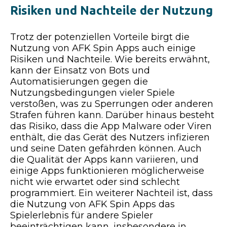
Risiken und Nachteile der Nutzung
Trotz der potenziellen Vorteile birgt die
Nutzung von AFK Spin Apps auch einige
Risiken und Nachteile. Wie bereits erwähnt,
kann der Einsatz von Bots und
Automatisierungen gegen die
Nutzungsbedingungen vieler Spiele
verstoßen, was zu Sperrungen oder anderen
Strafen führen kann. Darüber hinaus besteht
das Risiko, dass die App Malware oder Viren
enthält, die das Gerät des Nutzers infizieren
und seine Daten gefährden können. Auch
die Qualität der Apps kann variieren, und
einige Apps funktionieren möglicherweise
nicht wie erwartet oder sind schlecht
programmiert. Ein weiterer Nachteil ist, dass
die Nutzung von AFK Spin Apps das
Spielerlebnis für andere Spieler
beeinträchtigen kann, insbesondere in