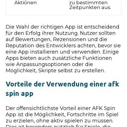
Aktionen
zu bestimmten
Zeitpunkten aus.
Die Wahl der richtigen App ist entscheidend
für den Erfolg ihrer Nutzung. Nutzer sollten
auf Bewertungen, Rezensionen und die
Reputation des Entwicklers achten, bevor sie
eine App installieren und verwenden. Einige
Apps bieten auch zusätzliche Funktionen
wie Anpassungsoptionen oder die
Möglichkeit, Skripte selbst zu erstellen.
Vorteile der Verwendung einer afk
spin app
Der offensichtlichste Vorteil einer AFK Spin
App ist die Möglichkeit, Fortschritte im Spiel
zu erzielen, ohne aktiv spielen zu müssen.
Dies ist besonders nützlich für Spiele, die