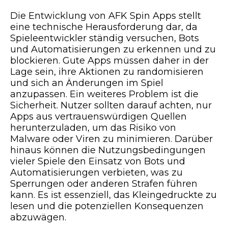
Die Entwicklung von AFK Spin Apps stellt
eine technische Herausforderung dar, da
Spieleentwickler ständig versuchen, Bots
und Automatisierungen zu erkennen und zu
blockieren. Gute Apps müssen daher in der
Lage sein, ihre Aktionen zu randomisieren
und sich an Änderungen im Spiel
anzupassen. Ein weiteres Problem ist die
Sicherheit. Nutzer sollten darauf achten, nur
Apps aus vertrauenswürdigen Quellen
herunterzuladen, um das Risiko von
Malware oder Viren zu minimieren. Darüber
hinaus können die Nutzungsbedingungen
vieler Spiele den Einsatz von Bots und
Automatisierungen verbieten, was zu
Sperrungen oder anderen Strafen führen
kann. Es ist essenziell, das Kleingedruckte zu
lesen und die potenziellen Konsequenzen
abzuwägen.