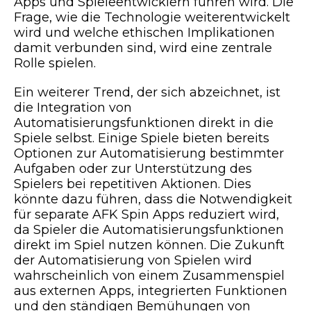
Apps und Spieleentwicklern führen wird. Die
Frage, wie die Technologie weiterentwickelt
wird und welche ethischen Implikationen
damit verbunden sind, wird eine zentrale
Rolle spielen.
Ein weiterer Trend, der sich abzeichnet, ist
die Integration von
Automatisierungsfunktionen direkt in die
Spiele selbst. Einige Spiele bieten bereits
Optionen zur Automatisierung bestimmter
Aufgaben oder zur Unterstützung des
Spielers bei repetitiven Aktionen. Dies
könnte dazu führen, dass die Notwendigkeit
für separate AFK Spin Apps reduziert wird,
da Spieler die Automatisierungsfunktionen
direkt im Spiel nutzen können. Die Zukunft
der Automatisierung von Spielen wird
wahrscheinlich von einem Zusammenspiel
aus externen Apps, integrierten Funktionen
und den ständigen Bemühungen von