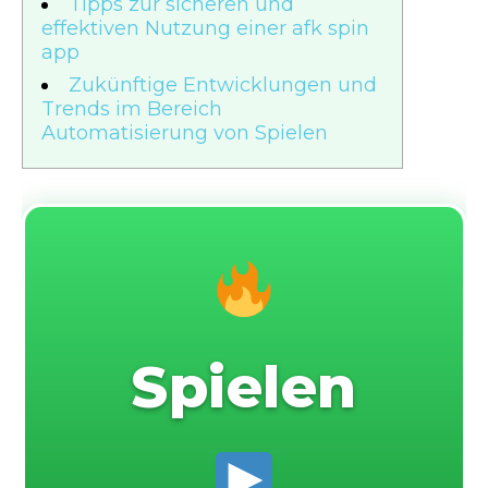
Tipps zur sicheren und
effektiven Nutzung einer afk spin
app
Zukünftige Entwicklungen und
Trends im Bereich
Automatisierung von Spielen
Spielen