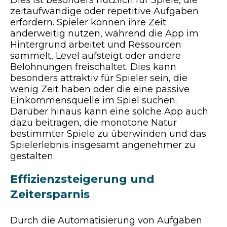
zeitaufwändige oder repetitive Aufgaben
erfordern. Spieler können ihre Zeit
anderweitig nutzen, während die App im
Hintergrund arbeitet und Ressourcen
sammelt, Level aufsteigt oder andere
Belohnungen freischaltet. Dies kann
besonders attraktiv für Spieler sein, die
wenig Zeit haben oder die eine passive
Einkommensquelle im Spiel suchen.
Darüber hinaus kann eine solche App auch
dazu beitragen, die monotone Natur
bestimmter Spiele zu überwinden und das
Spielerlebnis insgesamt angenehmer zu
gestalten.
Effizienzsteigerung und
Zeitersparnis
Durch die Automatisierung von Aufgaben