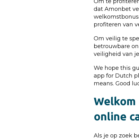
Om te profitere
dat Amonbet ve
welkomstbonusse
profiteren van 
Om veilig te sp
betrouwbare onl
veiligheid van j
We hope this gu
app for Dutch p
means. Good luc
Welkom b
online c
Als je op zoek b