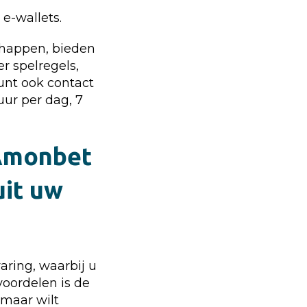
e-wallets.
chappen, bieden
r spelregels,
kunt ook contact
uur per dag, 7
 Amonbet
uit uw
ring, waarbij u
voordelen is de
 maar wilt