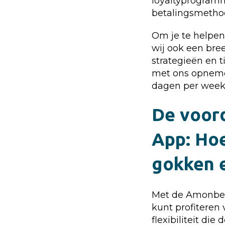
loyaltyprogramm
betalingsmethod
Om je te helpen
wij ook een bre
strategieën en t
met ons opnemen
dagen per week
De voor
App: Hoe
gokken 
Met de Amonbet 
kunt profiteren 
flexibiliteit di