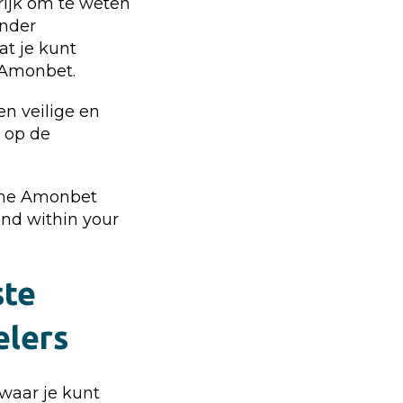
rijk om te weten
onder
at je kunt
n Amonbet.
en veilige en
n op de
 the Amonbet
nd within your
ste
elers
 waar je kunt