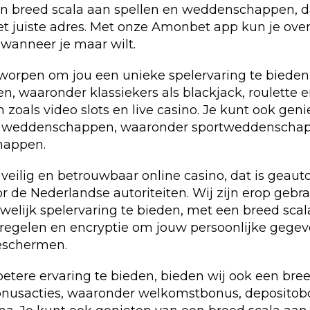
n breed scala aan spellen en weddenschappen, da
 juiste adres. Met onze Amonbet app kun je overa
 wanneer je maar wilt.
worpen om jou een unieke spelervaring te bieden
n, waaronder klassiekers als blackjack, roulette 
zoals video slots en live casino. Je kunt ook gen
n weddenschappen, waaronder sportweddenschap
happen.
veilig en betrouwbaar online casino, dat is geaut
r de Nederlandse autoriteiten. Wij zijn erop geb
uwelijk spelervaring te bieden, met een breed sca
regelen en encryptie om jouw persoonlijke gege
beschermen.
etere ervaring te bieden, bieden wij ook een bre
onusacties, waaronder welkomstbonus, depositob