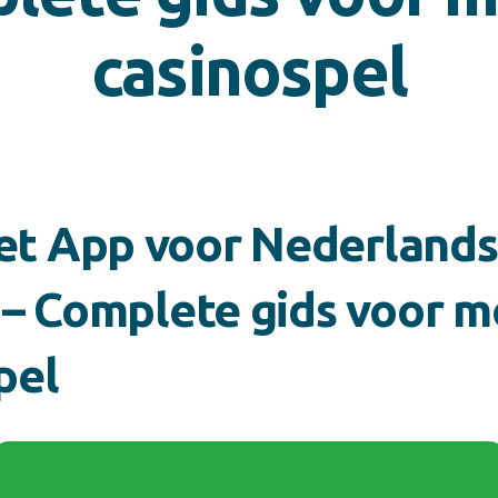
casinospel
t App voor Nederland
 – Complete gids voor m
pel