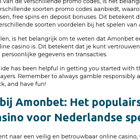
n van de verschillende promo codes, is het belang
rschillende soorten promo codes aanbiedt, waar
n, free spins en deposit bonuses. Dit betekent d
verschillende soorten voordelen bij het spelen va
elen, is het belangrijk om te weten dat Amonbet e
ine casino is. Dit betekent dat je kunt vertrouwe
e persoonlijke gegevens en transacties.
ide has been helpful in getting you started with
layers. Remember to always gamble responsibly a
k, and have fun!
ij Amonbet: Het populair
asino voor Nederlandse sp
ent naar een veilig en betrouwbaar online casino,