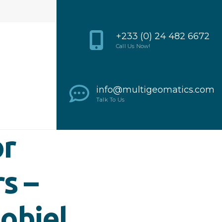
+233 (0) 24 482 6672
Call Us Now!
info@multigeomatics.com
Talk To Us
r
s –
obiel