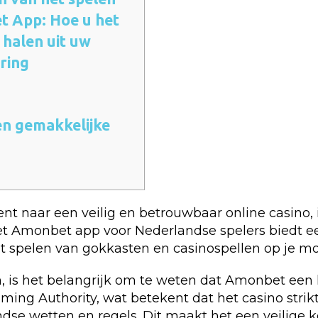
 App: Hoe u het
halen uit uw
ring
 en gemakkelijke
ent naar een veilig en betrouwbaar online casino, 
t Amonbet app voor Nederlandse spelers biedt e
et spelen van gokkasten en casinospellen op je mo
 is het belangrijk om te weten dat Amonbet een l
ming Authority, wat betekent dat het casino strik
dse wetten en regels. Dit maakt het een veilige 