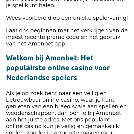
je spel kunt halen.
Wees voorbereid op een unieke spelervaring!
Laat ons beginnen met het verkrijgen van de
meest recente promo code en het gebruik
van het Amonbet app!
Welkom bij Amonbet: Het
populairste online casino voor
Nederlandse spelers
Als je op zoek bent naar een veilig en
betrouwbaar online casino, waar je kunt
genieten van een breed scala aan spellen en
weddenschappen, dan ben je bij Amonbet
aan het juiste adres. Met ons populaire
online casino kun je veilig en gemakkelijk
spelen, zonder je zorgen te maken over