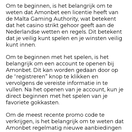
Om te beginnen, is het belangrijk om te
weten dat Amonbet een licentie heeft van
de Malta Gaming Authority, wat betekent
dat het casino strikt gehoor geeft aan de
Nederlandse wetten en regels. Dit betekent
dat je veilig kunt spelen en je winsten veilig
kunt innen.
Om te beginnen met het spelen, is het
belangrijk om een account te openen bij
Amonbet. Dit kan worden gedaan door op
de “registreren” knop te klikken en
vervolgens de vereiste informatie in te
vullen. Na het openen van je account, kun je
direct beginnen met het spelen van je
favoriete gokkasten.
Om de meest recente promo code te
verkrijgen, is het belangrijk om te weten dat
Amonbet regelmatig nieuwe aanbiedingen