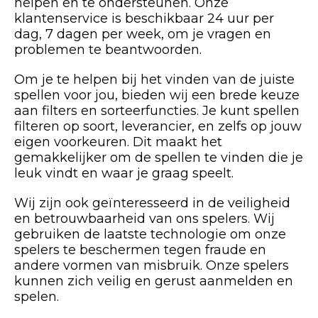
helpen en te ondersteunen. Onze
klantenservice is beschikbaar 24 uur per
dag, 7 dagen per week, om je vragen en
problemen te beantwoorden.
Om je te helpen bij het vinden van de juiste
spellen voor jou, bieden wij een brede keuze
aan filters en sorteerfuncties. Je kunt spellen
filteren op soort, leverancier, en zelfs op jouw
eigen voorkeuren. Dit maakt het
gemakkelijker om de spellen te vinden die je
leuk vindt en waar je graag speelt.
Wij zijn ook geïnteresseerd in de veiligheid
en betrouwbaarheid van ons spelers. Wij
gebruiken de laatste technologie om onze
spelers te beschermen tegen fraude en
andere vormen van misbruik. Onze spelers
kunnen zich veilig en gerust aanmelden en
spelen.