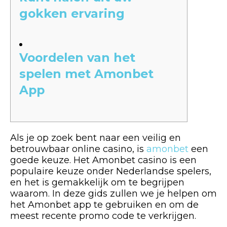
gokken ervaring
Voordelen van het
spelen met Amonbet
App
Als je op zoek bent naar een veilig en
betrouwbaar online casino, is
amonbet
een
goede keuze. Het Amonbet casino is een
populaire keuze onder Nederlandse spelers,
en het is gemakkelijk om te begrijpen
waarom. In deze gids zullen we je helpen om
het Amonbet app te gebruiken en om de
meest recente promo code te verkrijgen.