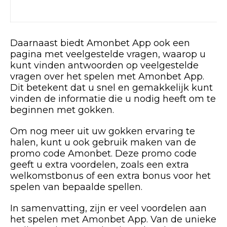
Daarnaast biedt Amonbet App ook een
pagina met veelgestelde vragen, waarop u
kunt vinden antwoorden op veelgestelde
vragen over het spelen met Amonbet App.
Dit betekent dat u snel en gemakkelijk kunt
vinden de informatie die u nodig heeft om te
beginnen met gokken.
Om nog meer uit uw gokken ervaring te
halen, kunt u ook gebruik maken van de
promo code Amonbet. Deze promo code
geeft u extra voordelen, zoals een extra
welkomstbonus of een extra bonus voor het
spelen van bepaalde spellen.
In samenvatting, zijn er veel voordelen aan
het spelen met Amonbet App. Van de unieke