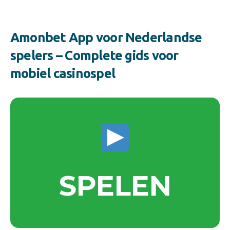
Amonbet App voor Nederlandse
spelers – Complete gids voor
mobiel casinospel
SPELEN