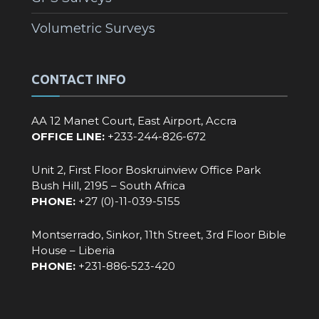
Volumetric Surveys
CONTACT INFO
AA 12 Manet Court, East Airport, Accra
OFFICE LINE:
+233-244-826-672‬
Unit 2, First Floor Boskruinview Office Park
Bush Hill, 2195 – South Africa
PHONE:
+27 (0)-11-039-5155
Montserrado, Sinkor, 11th Street, 3rd Floor Bible
House – Liberia
PHONE:
‪+231-886-523-420‬