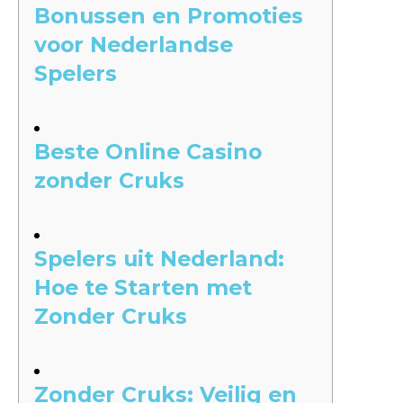
Bonussen en Promoties
voor Nederlandse
Spelers
Beste Online Casino
zonder Cruks
Spelers uit Nederland:
Hoe te Starten met
Zonder Cruks
Zonder Cruks: Veilig en