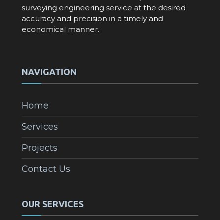
surveying engineering service at the desired
accuracy and precision in a timely and
economical manner.
NAVIGATION
Home
Services
Projects
Contact Us
OUR SERVICES