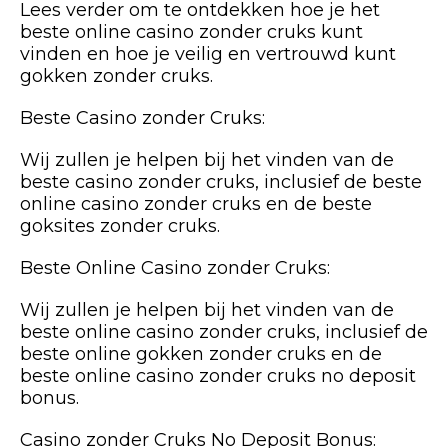
Lees verder om te ontdekken hoe je het
beste online casino zonder cruks kunt
vinden en hoe je veilig en vertrouwd kunt
gokken zonder cruks.
Beste Casino zonder Cruks:
Wij zullen je helpen bij het vinden van de
beste casino zonder cruks, inclusief de beste
online casino zonder cruks en de beste
goksites zonder cruks.
Beste Online Casino zonder Cruks:
Wij zullen je helpen bij het vinden van de
beste online casino zonder cruks, inclusief de
beste online gokken zonder cruks en de
beste online casino zonder cruks no deposit
bonus.
Casino zonder Cruks No Deposit Bonus: