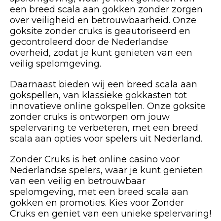
een breed scala aan gokken zonder zorgen
over veiligheid en betrouwbaarheid. Onze
goksite zonder cruks is geautoriseerd en
gecontroleerd door de Nederlandse
overheid, zodat je kunt genieten van een
veilig spelomgeving.
Daarnaast bieden wij een breed scala aan
gokspellen, van klassieke gokkasten tot
innovatieve online gokspellen. Onze goksite
zonder cruks is ontworpen om jouw
spelervaring te verbeteren, met een breed
scala aan opties voor spelers uit Nederland.
Zonder Cruks is het online casino voor
Nederlandse spelers, waar je kunt genieten
van een veilig en betrouwbaar
spelomgeving, met een breed scala aan
gokken en promoties. Kies voor Zonder
Cruks en geniet van een unieke spelervaring!