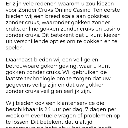
Er zijn vele redenen waarom u zou kiezen
voor Zonder Cruks Online Casino. Ten eerste
bieden wij een breed scala aan goksites
zonder cruks, waaronder gokken zonder
cruks, online gokken zonder cruks en casino
zonder cruks. Dit betekent dat u kunt kiezen
uit verschillende opties om te gokken en te
spelen.
Daarnaast bieden wij een veilige en
betrouwbare gokomgeving, waar u kunt
gokken zonder cruks. Wij gebruiken de
laatste technologie om te zorgen dat uw
gegevens veilig zijn en dat uw gokken
zonder cruks veilig en eerlijk zijn.
Wij bieden ook een klantenservice die
beschikbaar is 24 uur per dag, 7 dagen per
week om eventuele vragen of problemen op
te lossen. Dit betekent dat u altijd