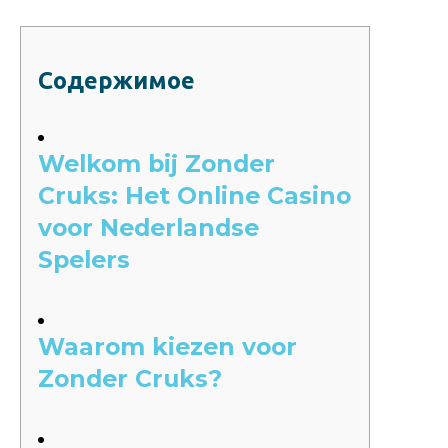
Содержимое
Welkom bij Zonder
Cruks: Het Online Casino
voor Nederlandse
Spelers
Waarom kiezen voor
Zonder Cruks?