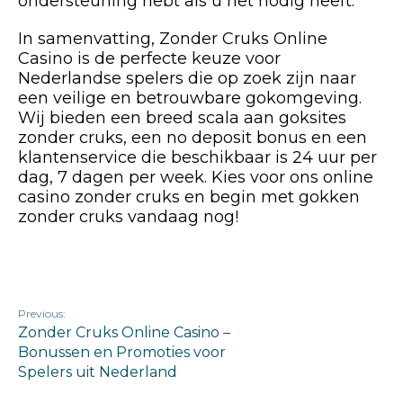
ondersteuning hebt als u het nodig heeft.
In samenvatting, Zonder Cruks Online
Casino is de perfecte keuze voor
Nederlandse spelers die op zoek zijn naar
een veilige en betrouwbare gokomgeving.
Wij bieden een breed scala aan goksites
zonder cruks, een no deposit bonus en een
klantenservice die beschikbaar is 24 uur per
dag, 7 dagen per week. Kies voor ons online
casino zonder cruks en begin met gokken
zonder cruks vandaag nog!
Previous:
Zonder Cruks Online Casino –
Bonussen en Promoties voor
Spelers uit Nederland