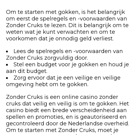
Om te starten met gokken, is het belangrijk
om eerst de spelregels en -voorwaarden van
Zonder Cruks te lezen. Dit is belangrijk om te
weten wat je kunt verwachten en om te
voorkomen dat je onnodig geld verliest.
Lees de spelregels en -voorwaarden van
Zonder Cruks zorgvuldig door.
Stel een budget voor je gokken en houd je
aan dit budget.
Zorg ervoor dat je een veilige en veilige
omgeving hebt om te gokken.
Zonder Cruks is een online casino zonder
cruks dat veilig en veilig is om te gokken. Het
casino biedt een brede verscheidenheid aan
spellen en promoties, en is geautoriseerd en
gecontroleerd door de Nederlandse overheid.
Om te starten met Zonder Cruks, moet je