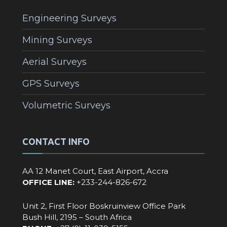
Engineering Surveys
Mining Surveys
Aerial Surveys
GPS Surveys
Volumetric Surveys
CONTACT INFO
AA 12 Manet Court, East Airport, Accra
OFFICE LINE:
+233-244-826-672‬
Unit 2, First Floor Boskruinview Office Park
Bush Hill, 2195 – South Africa