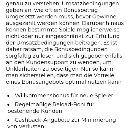
genau zu verstehen. Umsatzbedingungen
geben an, wie oft ein Bonusbetrag
umgesetzt werden muss, bevor Gewinne
ausgezahlt werden können. Darüber hinaus
können bestimmte Spiele möglicherweise
nicht oder nur eingeschränkt zur Erfüllung
der Umsatzbedingungen beitragen. Es ist
daher ratsam, die Bonusbedingungen
sorgfältig zu lesen und sich gegebenenfalls
an den Kundensupport zu wenden, um
Unklarheiten zu beseitigen. Nur so kann
man sicherstellen, dass man die Vorteile
eines Bonusangebots optimal nutzen kann.
Willkommensbonus für neue Spieler
Regelmäßige Reload-Boni für
bestehende Kunden
Cashback-Angebote zur Minimierung
von Verlusten