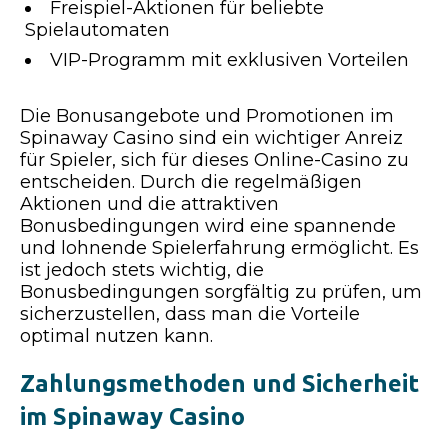
Freispiel-Aktionen für beliebte
Spielautomaten
VIP-Programm mit exklusiven Vorteilen
Die Bonusangebote und Promotionen im
Spinaway Casino sind ein wichtiger Anreiz
für Spieler, sich für dieses Online-Casino zu
entscheiden. Durch die regelmäßigen
Aktionen und die attraktiven
Bonusbedingungen wird eine spannende
und lohnende Spielerfahrung ermöglicht. Es
ist jedoch stets wichtig, die
Bonusbedingungen sorgfältig zu prüfen, um
sicherzustellen, dass man die Vorteile
optimal nutzen kann.
Zahlungsmethoden und Sicherheit
im Spinaway Casino