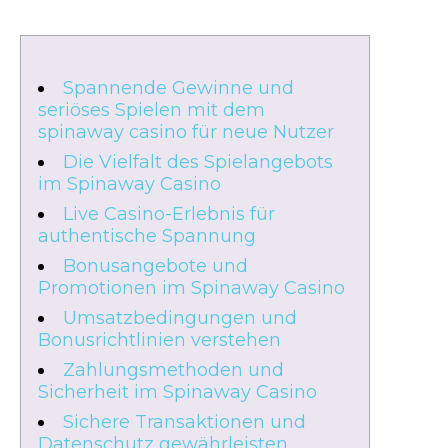
Spannende Gewinne und
seriöses Spielen mit dem
spinaway casino für neue Nutzer
Die Vielfalt des Spielangebots
im Spinaway Casino
Live Casino-Erlebnis für
authentische Spannung
Bonusangebote und
Promotionen im Spinaway Casino
Umsatzbedingungen und
Bonusrichtlinien verstehen
Zahlungsmethoden und
Sicherheit im Spinaway Casino
Sichere Transaktionen und
Datenschutz gewährleisten