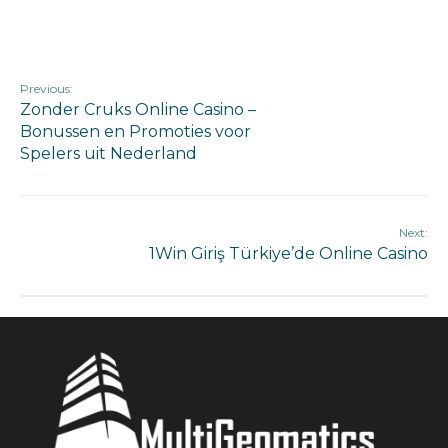
Previous:
Zonder Cruks Online Casino –
Bonussen en Promoties voor
Spelers uit Nederland
Next:
1Win Giriş Türkiye’de Online Casino