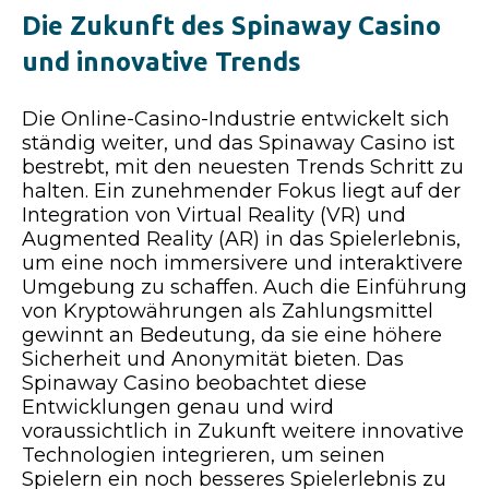
Die Zukunft des Spinaway Casino
und innovative Trends
Die Online-Casino-Industrie entwickelt sich
ständig weiter, und das Spinaway Casino ist
bestrebt, mit den neuesten Trends Schritt zu
halten. Ein zunehmender Fokus liegt auf der
Integration von Virtual Reality (VR) und
Augmented Reality (AR) in das Spielerlebnis,
um eine noch immersivere und interaktivere
Umgebung zu schaffen. Auch die Einführung
von Kryptowährungen als Zahlungsmittel
gewinnt an Bedeutung, da sie eine höhere
Sicherheit und Anonymität bieten. Das
Spinaway Casino beobachtet diese
Entwicklungen genau und wird
voraussichtlich in Zukunft weitere innovative
Technologien integrieren, um seinen
Spielern ein noch besseres Spielerlebnis zu