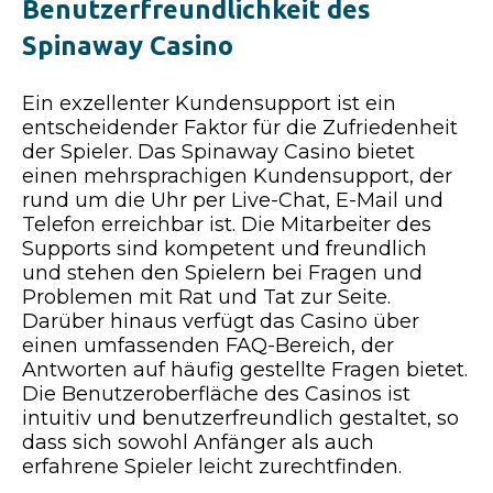
Benutzerfreundlichkeit des
Spinaway Casino
Ein exzellenter Kundensupport ist ein
entscheidender Faktor für die Zufriedenheit
der Spieler. Das Spinaway Casino bietet
einen mehrsprachigen Kundensupport, der
rund um die Uhr per Live-Chat, E-Mail und
Telefon erreichbar ist. Die Mitarbeiter des
Supports sind kompetent und freundlich
und stehen den Spielern bei Fragen und
Problemen mit Rat und Tat zur Seite.
Darüber hinaus verfügt das Casino über
einen umfassenden FAQ-Bereich, der
Antworten auf häufig gestellte Fragen bietet.
Die Benutzeroberfläche des Casinos ist
intuitiv und benutzerfreundlich gestaltet, so
dass sich sowohl Anfänger als auch
erfahrene Spieler leicht zurechtfinden.