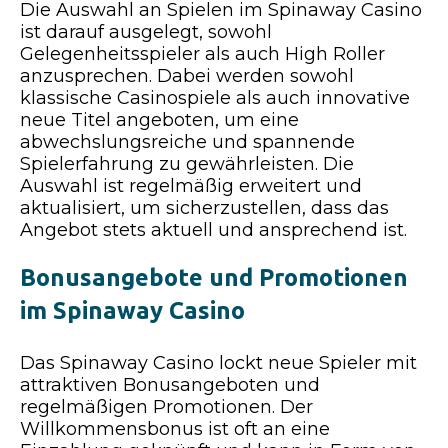
Die Auswahl an Spielen im Spinaway Casino
ist darauf ausgelegt, sowohl
Gelegenheitsspieler als auch High Roller
anzusprechen. Dabei werden sowohl
klassische Casinospiele als auch innovative
neue Titel angeboten, um eine
abwechslungsreiche und spannende
Spielerfahrung zu gewährleisten. Die
Auswahl ist regelmäßig erweitert und
aktualisiert, um sicherzustellen, dass das
Angebot stets aktuell und ansprechend ist.
Bonusangebote und Promotionen
im Spinaway Casino
Das Spinaway Casino lockt neue Spieler mit
attraktiven Bonusangeboten und
regelmäßigen Promotionen. Der
Willkommensbonus ist oft an eine