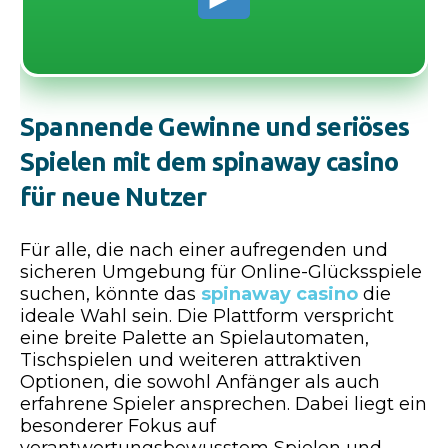
Spannende Gewinne und seriöses
Spielen mit dem spinaway casino
für neue Nutzer
Für alle, die nach einer aufregenden und
sicheren Umgebung für Online-Glücksspiele
suchen, könnte das
spinaway casino
die
ideale Wahl sein. Die Plattform verspricht
eine breite Palette an Spielautomaten,
Tischspielen und weiteren attraktiven
Optionen, die sowohl Anfänger als auch
erfahrene Spieler ansprechen. Dabei liegt ein
besonderer Fokus auf
verantwortungsbewusstem Spielen und