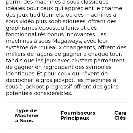
parmi des machines à sous classiques,
idéales pour ceux qui apprécient le charme
des jeux traditionnels, ou des machines à
sous vidéo plus sophistiquées, offrant des
graphismes époustouflants et des
fonctionnalités bonus innovantes. Les
machines à sous Megaways, avec leur
système de rouleaux changeants, offrent des
milliers de façons de gagner à chaque tour,
tandis que les jeux avec clusters permettent
de gagner en regroupant des symboles
identiques. Et pour ceux qui rêvent de
décrocher le gros jackpot, les machines à
sous à jackpot progressif offrent des gains
potentiels considérables.
Type de
Fournisseurs
Caract
Machine
Principaux
Clés
à Sous