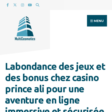
Search
Skip
for:
to
content
MENU
Labondance des jeux et
des bonus chez casino
prince ali pour une
aventure en ligne
immersive et sécurisée