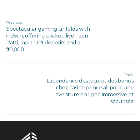
Previous:
Spectacular gaming unfolds with
indwin, offering cricket, live Teen
Patti, rapid UPI deposits and a
₹20,000
Next:
Labondance des jeux et des bonus
chez casino prince ali pour une
aventure en ligne immersive et
sécurisée