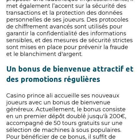
met également l’accent sur la sécurité des
transactions et la protection des données
personnelles de ses joueurs. Des protocoles
de chiffrement avancés sont utilisés pour
garantir la confidentialité des informations
sensibles, et des mesures de sécurité strictes
sont mises en place pour prévenir la fraude
et le blanchiment d'argent.
Un bonus de bienvenue attractif et
des promotions régulières
Casino prince ali accueille ses nouveaux
joueurs avec un bonus de bienvenue
généreux. Actuellement, le bonus consiste
en un premier dépôt doublé jusqu'à 200€,
accompagné de 50 tours gratuits sur une
sélection de machines à sous populaires.
Pour bénéficier de ce bonus, il suffit de