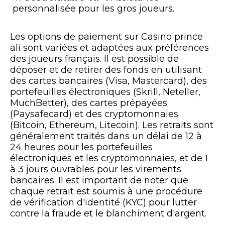
personnalisée pour les gros joueurs.
Les options de paiement sur Casino prince
ali sont variées et adaptées aux préférences
des joueurs français. Il est possible de
déposer et de retirer des fonds en utilisant
des cartes bancaires (Visa, Mastercard), des
portefeuilles électroniques (Skrill, Neteller,
MuchBetter), des cartes prépayées
(Paysafecard) et des cryptomonnaies
(Bitcoin, Ethereum, Litecoin). Les retraits sont
généralement traités dans un délai de 12 à
24 heures pour les portefeuilles
électroniques et les cryptomonnaies, et de 1
à 3 jours ouvrables pour les virements
bancaires. Il est important de noter que
chaque retrait est soumis à une procédure
de vérification d'identité (KYC) pour lutter
contre la fraude et le blanchiment d'argent.