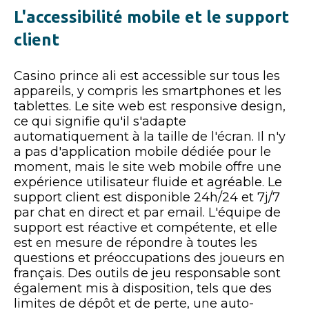
L'accessibilité mobile et le support
client
Casino prince ali est accessible sur tous les
appareils, y compris les smartphones et les
tablettes. Le site web est responsive design,
ce qui signifie qu'il s'adapte
automatiquement à la taille de l'écran. Il n'y
a pas d'application mobile dédiée pour le
moment, mais le site web mobile offre une
expérience utilisateur fluide et agréable. Le
support client est disponible 24h/24 et 7j/7
par chat en direct et par email. L'équipe de
support est réactive et compétente, et elle
est en mesure de répondre à toutes les
questions et préoccupations des joueurs en
français. Des outils de jeu responsable sont
également mis à disposition, tels que des
limites de dépôt et de perte, une auto-