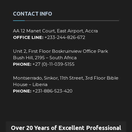
CONTACT INFO
AA 12 Manet Court, East Airport, Accra
OFFICE LINE:
+233-244-826-672‬
Unit 2, First Floor Boskruinview Office Park
Bush Hill, 2195 – South Africa
PHONE:
+27 (0)-11-039-5155
Montserrado, Sinkor, 11th Street, 3rd Floor Bible
House – Liberia
PHONE:
‪+231-886-523-420‬
Over 20 Years of Excellent Professional