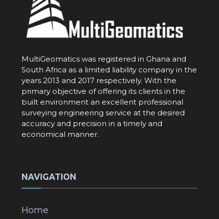
MultiGeomatics was registered in Ghana and
South Africa as a limited liability company in the
years 2013 and 2017 respectively. With the
primary objective of offering its clients in the
built environment an excellent professional
surveying engineering service at the desired
accuracy and precision in a timely and
economical manner.
NAVIGATION
Home