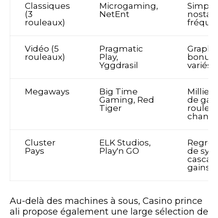
Classiques
Microgaming,
Simplic
(3
NetEnt
nostalg
rouleaux)
fréque
Vidéo (5
Pragmatic
Graphi
rouleaux)
Play,
bonus,
Yggdrasil
variés
Megaways
Big Time
Millier
Gaming, Red
de gag
Tiger
roulea
change
Cluster
ELK Studios,
Regro
Pays
Play'n GO
de sym
cascad
gains
Au-delà des machines à sous, Casino prince
ali propose également une large sélection de