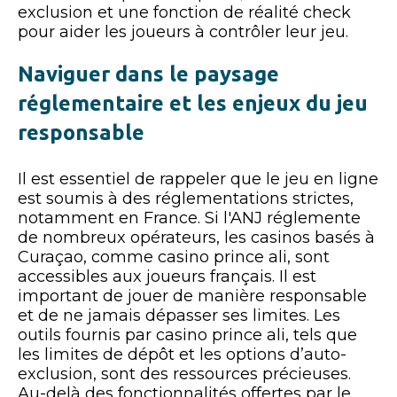
exclusion et une fonction de réalité check
pour aider les joueurs à contrôler leur jeu.
Naviguer dans le paysage
réglementaire et les enjeux du jeu
responsable
Il est essentiel de rappeler que le jeu en ligne
est soumis à des réglementations strictes,
notamment en France. Si l'ANJ réglemente
de nombreux opérateurs, les casinos basés à
Curaçao, comme casino prince ali, sont
accessibles aux joueurs français. Il est
important de jouer de manière responsable
et de ne jamais dépasser ses limites. Les
outils fournis par casino prince ali, tels que
les limites de dépôt et les options d’auto-
exclusion, sont des ressources précieuses.
Au-delà des fonctionnalités offertes par le