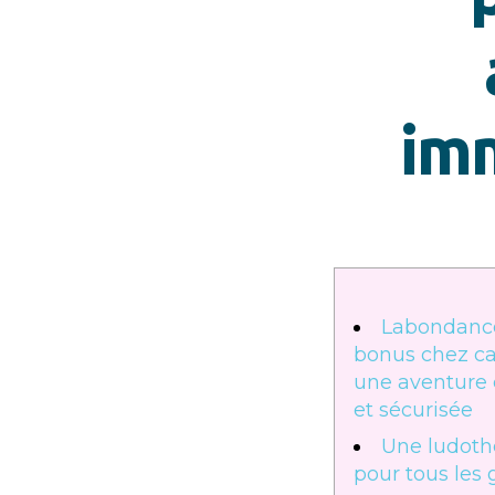
imm
Labondance
bonus chez ca
une aventure 
et sécurisée
Une ludothè
pour tous les 