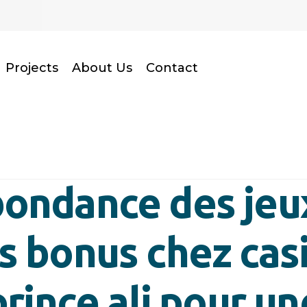
Projects
About Us
Contact
ondance des jeu
s bonus chez cas
prince ali pour un