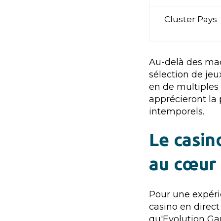
Cluster Pays
Au-delà des mac
sélection de jeu
en de multiples 
apprécieront la 
intemporels.
Le casin
au cœur 
Pour une expéri
casino en direct
qu'Evolution Ga