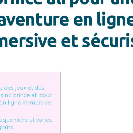
aventure en lign
ersive et sécur
 des jeux et des
sino prince ali pour
en ligne immersive
que riche et variée
goûts