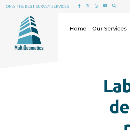
for:
Skip
ONLY THE BEST SURVEY SERVICES
to
content
Home
Our Services
Lab
de