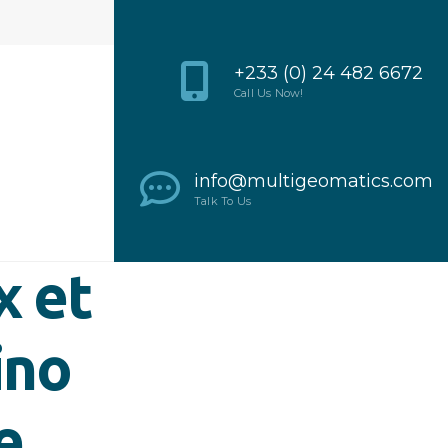
+233 (0) 24 482 6672
Call Us Now!
info@multigeomatics.com
Talk To Us
x et
ino
e