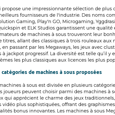
li propose une impressionnante sélection de plus 
eilleurs fournisseurs de l'industrie. Des noms 
olution Gaming, Play'n GO, Microgaming, Yggdrasil
ckspin et ELK Studios garantissent une qualité et
amateurs de machines à sous trouveront leur bon
itres, allant des classiques à trois rouleaux aux
en passant par les Megaways, les jeux avec cluste
à jackpot progressif. La diversité est telle qu’il y 
hèmes les plus classiques aux licences les plus pop
s catégories de machines à sous proposées
machines à sous est divisée en plusieurs catégories
es joueurs peuvent choisir parmi des machines à s
x qui apprécient le charme des jeux traditionnels
 vidéo plus sophistiquées, offrant des graphisme
nalités bonus innovantes. Les machines à sous Me