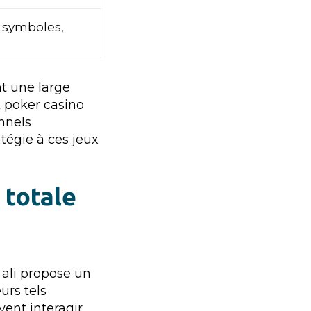
symboles,
t une large
t poker casino
nnels
atégie à ces jeux
 totale
 ali propose un
urs tels
vent interagir