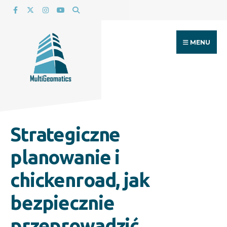
Search
Skip
for:
to
content
MENU
Strategiczne
planowanie i
chickenroad, jak
bezpiecznie
przeprowadzić