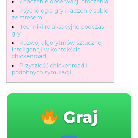
Znaczenie obserwacji otoczenia
Psychologia gry i radzenie sobie
ze stresem
Techniki relaksacyjne podczas
gry
Rozwój algorytmów sztucznej
inteligencji w kontekście
chickenroad
Przyszłość chickenroad i
podobnych symulacji
Graj