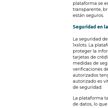
plataforma se e
transparente, br
están seguros.
Seguridad en la
La seguridad de 
1xslots. La plat
proteger la info
tarjetas de créd
medidas de segur
verificaciones d
autorizados ten
autorizado es vi
de seguridad.
La plataforma t
de datos, lo que