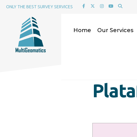
for:
Skip
ONLY THE BEST SURVEY SERVICES
to
content
Home
Our Services
Plat