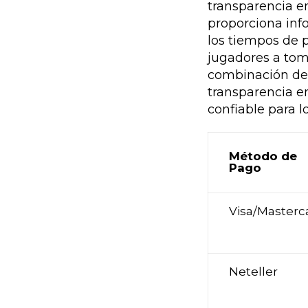
transparencia en
proporciona infor
los tiempos de 
jugadores a tom
combinación de 
transparencia en
confiable para l
Método de
Pago
Visa/Masterc
Neteller