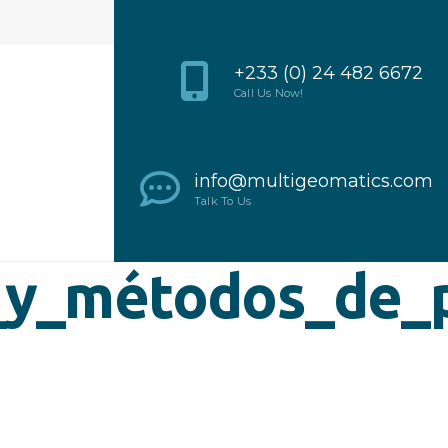
+233 (0) 24 482 6672
Call Us Now!
info@multigeomatics.com
Talk To Us
_y_métodos_de_p