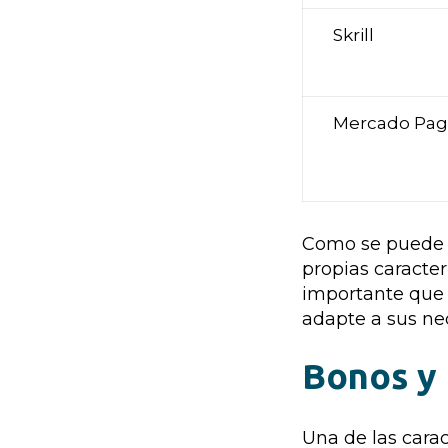
Skrill
Mercado Pa
Como se puede o
propias caracte
importante que 
adapte a sus ne
Bonos y 
Una de las carac