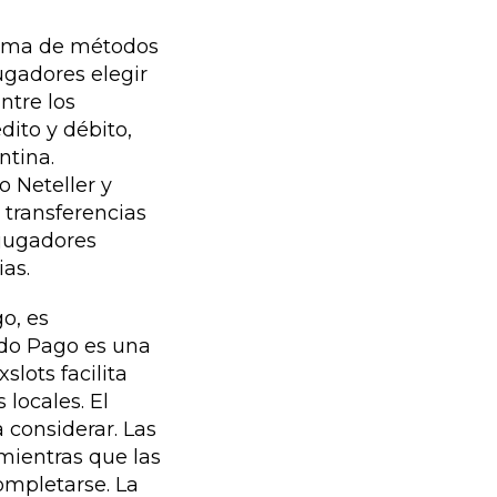
gama de métodos
ugadores elegir
ntre los
ito y débito,
ntina.
o Neteller y
e transferencias
 jugadores
as.
o, es
ado Pago es una
lots facilita
 locales. El
 considerar. Las
 mientras que las
ompletarse. La