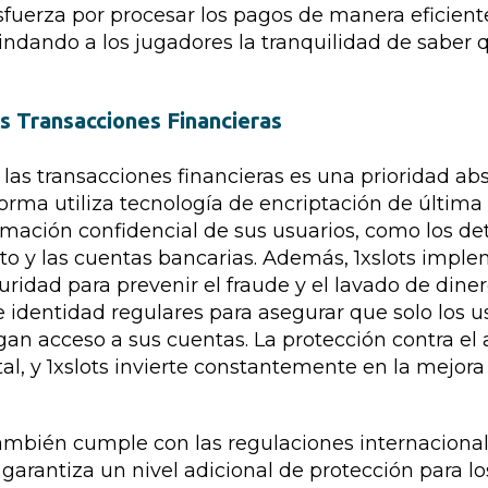
sfuerza por procesar los pagos de manera eficient
indando a los jugadores la tranquilidad de saber 
s Transacciones Financieras
las transacciones financieras es una prioridad ab
aforma utiliza tecnología de encriptación de últim
rmación confidencial de sus usuarios, como los det
ito y las cuentas bancarias. Además, 1xslots imple
idad para prevenir el fraude y el lavado de dinero
e identidad regulares para asegurar que solo los u
gan acceso a sus cuentas. La protección contra el
tal, y 1xslots invierte constantemente en la mejor
ambién cumple con las regulaciones internaciona
 garantiza un nivel adicional de protección para lo