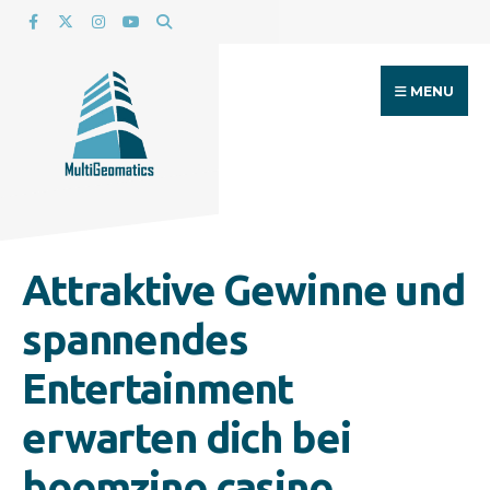
Search
Skip
for:
to
content
MENU
Attraktive Gewinne und
spannendes
Entertainment
erwarten dich bei
boomzino casino