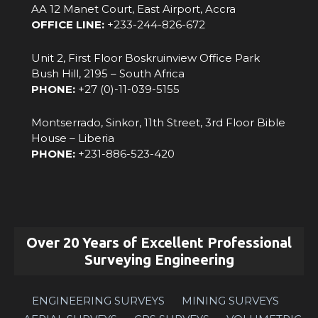
AA 12 Manet Court, East Airport, Accra
OFFICE LINE:
+233-244-826-672‬
Unit 2, First Floor Boskruinview Office Park
Bush Hill, 2195 – South Africa
PHONE:
+27 (0)-11-039-5155
Montserrado, Sinkor, 11th Street, 3rd Floor Bible
House – Liberia
PHONE:
‪+231-886-523-420‬
Over 20 Years of Excellent Professional
Surveying Engineering
ENGINEERING SURVEYS
MINING SURVEYS