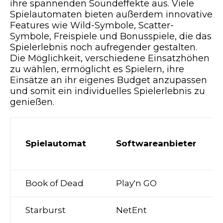
ihre spannenden Soundeffekte aus. Viele
Spielautomaten bieten außerdem innovative
Features wie Wild-Symbole, Scatter-
Symbole, Freispiele und Bonusspiele, die das
Spielerlebnis noch aufregender gestalten.
Die Möglichkeit, verschiedene Einsatzhöhen
zu wählen, ermöglicht es Spielern, ihre
Einsätze an ihr eigenes Budget anzupassen
und somit ein individuelles Spielerlebnis zu
genießen.
Spielautomat
Softwareanbieter
Book of Dead
Play'n GO
Starburst
NetEnt