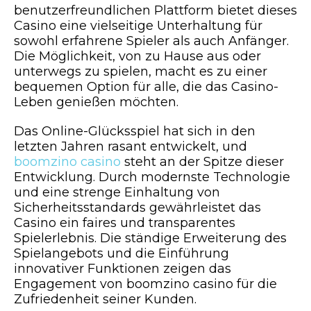
benutzerfreundlichen Plattform bietet dieses
Casino eine vielseitige Unterhaltung für
sowohl erfahrene Spieler als auch Anfänger.
Die Möglichkeit, von zu Hause aus oder
unterwegs zu spielen, macht es zu einer
bequemen Option für alle, die das Casino-
Leben genießen möchten.
Das Online-Glücksspiel hat sich in den
letzten Jahren rasant entwickelt, und
boomzino casino
steht an der Spitze dieser
Entwicklung. Durch modernste Technologie
und eine strenge Einhaltung von
Sicherheitsstandards gewährleistet das
Casino ein faires und transparentes
Spielerlebnis. Die ständige Erweiterung des
Spielangebots und die Einführung
innovativer Funktionen zeigen das
Engagement von boomzino casino für die
Zufriedenheit seiner Kunden.