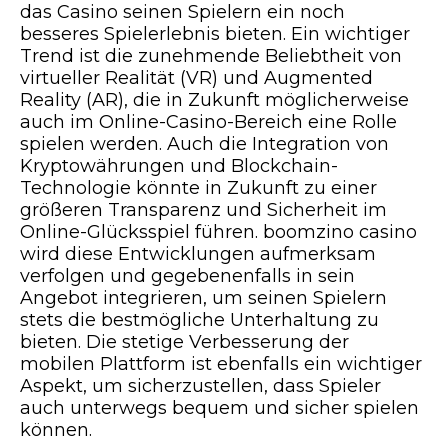
das Casino seinen Spielern ein noch
besseres Spielerlebnis bieten. Ein wichtiger
Trend ist die zunehmende Beliebtheit von
virtueller Realität (VR) und Augmented
Reality (AR), die in Zukunft möglicherweise
auch im Online-Casino-Bereich eine Rolle
spielen werden. Auch die Integration von
Kryptowährungen und Blockchain-
Technologie könnte in Zukunft zu einer
größeren Transparenz und Sicherheit im
Online-Glücksspiel führen. boomzino casino
wird diese Entwicklungen aufmerksam
verfolgen und gegebenenfalls in sein
Angebot integrieren, um seinen Spielern
stets die bestmögliche Unterhaltung zu
bieten. Die stetige Verbesserung der
mobilen Plattform ist ebenfalls ein wichtiger
Aspekt, um sicherzustellen, dass Spieler
auch unterwegs bequem und sicher spielen
können.