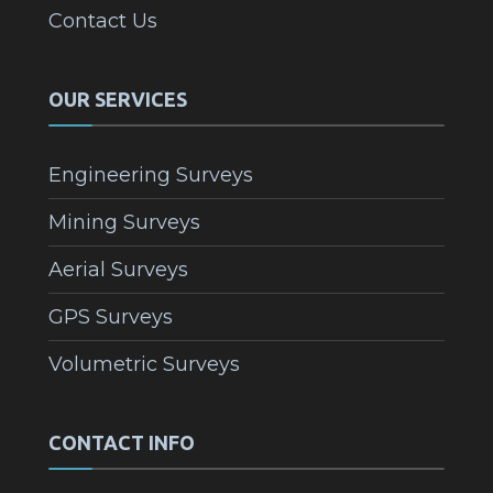
Contact Us
OUR SERVICES
Engineering Surveys
Mining Surveys
Aerial Surveys
GPS Surveys
Volumetric Surveys
CONTACT INFO