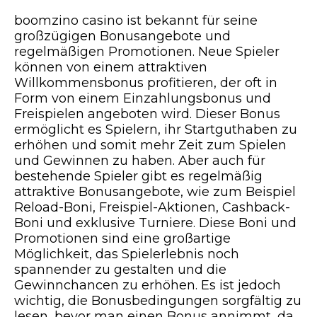
boomzino casino ist bekannt für seine
großzügigen Bonusangebote und
regelmäßigen Promotionen. Neue Spieler
können von einem attraktiven
Willkommensbonus profitieren, der oft in
Form von einem Einzahlungsbonus und
Freispielen angeboten wird. Dieser Bonus
ermöglicht es Spielern, ihr Startguthaben zu
erhöhen und somit mehr Zeit zum Spielen
und Gewinnen zu haben. Aber auch für
bestehende Spieler gibt es regelmäßig
attraktive Bonusangebote, wie zum Beispiel
Reload-Boni, Freispiel-Aktionen, Cashback-
Boni und exklusive Turniere. Diese Boni und
Promotionen sind eine großartige
Möglichkeit, das Spielerlebnis noch
spannender zu gestalten und die
Gewinnchancen zu erhöhen. Es ist jedoch
wichtig, die Bonusbedingungen sorgfältig zu
lesen, bevor man einen Bonus annimmt, da