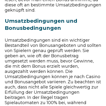
diese oft an bestimmte Umsatzbedingungen
geknüpft sind.
Umsatzbedingungen und
Bonusbedingungen
Umsatzbedingungen sind ein wichtiger
Bestandteil von Bonusangeboten und sollten
von Spielern genau geprüft werden. Sie
geben an, wie oft der Bonusbetrag
umgesetzt werden muss, bevor Gewinne,
die mit dem Bonus erzielt wurden,
ausgezahlt werden können. Die
Umsatzbedingungen können je nach Casino
und Bonusangebot variieren. Zu beachten ist
auch, dass nicht alle Spiele gleichwertig zur
Erfüllung der Umsatzbedingungen
beitragen. In der Regel tragen
Spielautomaten zu 100% bei, während