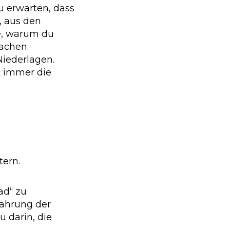
zu erwarten, dass
, aus den
re, warum du
achen.
Niederlagen.
t immer die
tern.
ad“ zu
fahrung der
u darin, die