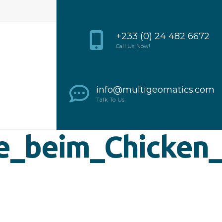
+233 (0) 24 482 6672
Call Us Now!
info@multigeomatics.com
Talk To Us
beim_Chicken_R