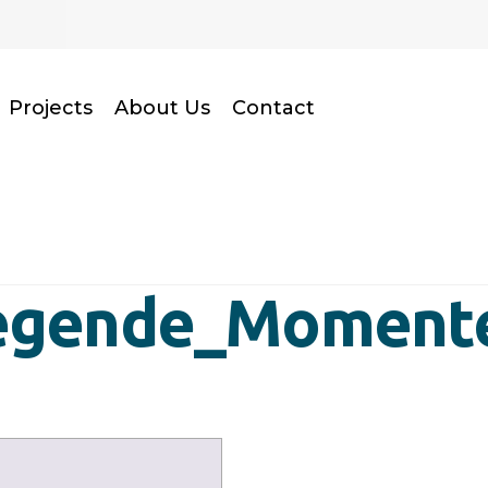
Projects
About Us
Contact
egende_Momente_