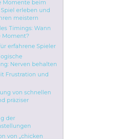
e Momente beim
Spiel erleben und
hren meistern
des Timings: Wann
ige Moment?
für erfahrene Spieler
logische
ng: Nerven behalten
 Frustration und
ung von schnellen
d präziser
g der
nstellungen
on von „chicken