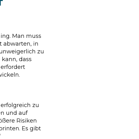
r
iming. Man muss
 abwarten, in
 unweigerlich zu
 kann, dass
erfordert
ickeln.
erfolgreich zu
en und auf
ößere Risiken
inten. Es gibt
“