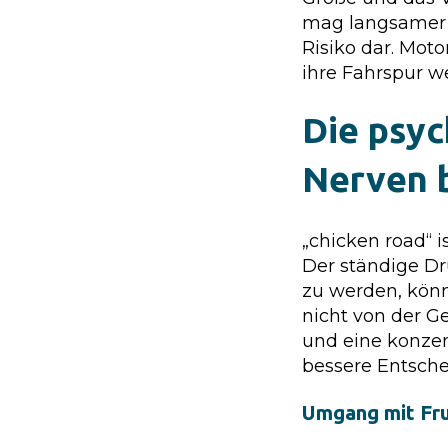
mag langsamer s
Risiko dar. Mot
ihre Fahrspur w
Die psy
Nerven 
„chicken road“ i
Der ständige Dr
zu werden, könne
nicht von der G
und eine konzen
bessere Entsche
Umgang mit Fru