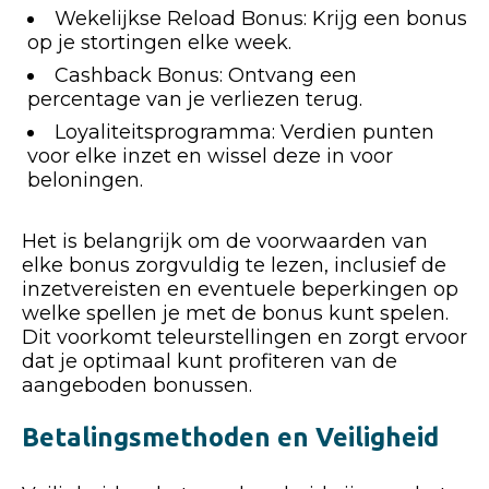
Wekelijkse Reload Bonus: Krijg een bonus
op je stortingen elke week.
Cashback Bonus: Ontvang een
percentage van je verliezen terug.
Loyaliteitsprogramma: Verdien punten
voor elke inzet en wissel deze in voor
beloningen.
Het is belangrijk om de voorwaarden van
elke bonus zorgvuldig te lezen, inclusief de
inzetvereisten en eventuele beperkingen op
welke spellen je met de bonus kunt spelen.
Dit voorkomt teleurstellingen en zorgt ervoor
dat je optimaal kunt profiteren van de
aangeboden bonussen.
Betalingsmethoden en Veiligheid