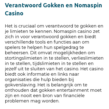
Verantwoord Gokken en Nomaspin
Casino
Het is cruciaal om verantwoord te gokken en
je limieten te kennen. Nomaspin casino zet
zich in voor verantwoord gokken en biedt
verschillende tools en functies aan om
spelers te helpen hun spelgedrag te
beheersen. Dit omvat mogelijkheden om
stortingslimieten in te stellen, verlieslimieten
in te stellen, tijdslimieten in te stellen en
jezelf uit te sluiten van het casino. Het casino
biedt ook informatie en links naar
organisaties die hulp bieden bij
gokverslaving. Het is belangrijk om te
onthouden dat gokken entertainment moet
zijn en nooit een bron van financiële
problemen mag worden.