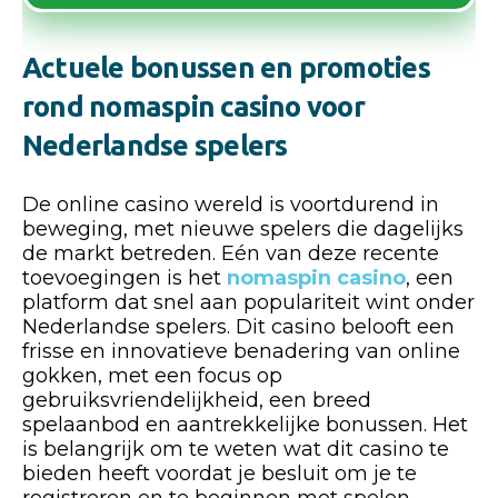
Actuele bonussen en promoties
rond nomaspin casino voor
Nederlandse spelers
De online casino wereld is voortdurend in
beweging, met nieuwe spelers die dagelijks
de markt betreden. Eén van deze recente
toevoegingen is het
nomaspin casino
, een
platform dat snel aan populariteit wint onder
Nederlandse spelers. Dit casino belooft een
frisse en innovatieve benadering van online
gokken, met een focus op
gebruiksvriendelijkheid, een breed
spelaanbod en aantrekkelijke bonussen. Het
is belangrijk om te weten wat dit casino te
bieden heeft voordat je besluit om je te
registreren en te beginnen met spelen.