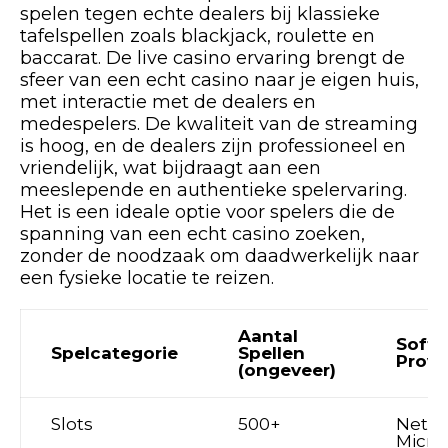
spelen tegen echte dealers bij klassieke
tafelspellen zoals blackjack, roulette en
baccarat. De live casino ervaring brengt de
sfeer van een echt casino naar je eigen huis,
met interactie met de dealers en
medespelers. De kwaliteit van de streaming
is hoog, en de dealers zijn professioneel en
vriendelijk, wat bijdraagt aan een
meeslepende en authentieke spelervaring.
Het is een ideale optie voor spelers die de
spanning van een echt casino zoeken,
zonder de noodzaak om daadwerkelijk naar
een fysieke locatie te reizen.
Aantal
Soft
Spelcategorie
Spellen
Provi
(ongeveer)
Slots
500+
NetEn
Micro