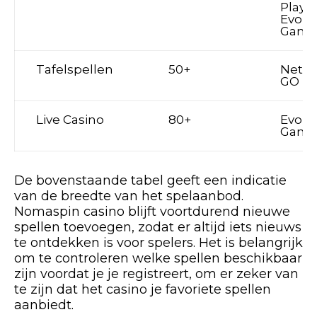
Play'n
Evolu
Gami
Tafelspellen
50+
NetEnt
GO
Live Casino
80+
Evolu
Gami
De bovenstaande tabel geeft een indicatie
van de breedte van het spelaanbod.
Nomaspin casino blijft voortdurend nieuwe
spellen toevoegen, zodat er altijd iets nieuws
te ontdekken is voor spelers. Het is belangrijk
om te controleren welke spellen beschikbaar
zijn voordat je je registreert, om er zeker van
te zijn dat het casino je favoriete spellen
aanbiedt.