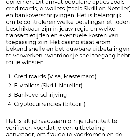
opnemen. Dit omvat populaire opties zoals
creditcards, e-wallets (zoals Skrill en Neteller)
en bankoverschrijvingen. Het is belangrijk
om te controleren welke betalingsmethoden
beschikbaar zijn in jouw regio en welke
transactietijden en eventuele kosten van
toepassing zijn. Het casino staat erom
bekend snelle en betrouwbare uitbetalingen
te verwerken, waardoor je snel toegang hebt
tot je winsten.
Creditcards (Visa, Mastercard)
E-wallets (Skrill, Neteller)
Bankoverschrijving
Cryptocurrencies (Bitcoin)
Het is altijd raadzaam om je identiteit te
verifiëren voordat je een uitbetaling
aanvraagt, om fraude te voorkomen en de