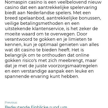
Nomaspin casino is een veelbelovend nieuw
casino dat een aantrekkelijke spelervaring
biedt aan Nederlandse spelers. Met een
breed spelaanbod, aantrekkelijke bonussen,
veilige betalingsmethoden en een
uitstekende klantenservice, is het zeker de
moeite waard om te overwegen. Door
verantwoord te gokken en je limieten te
kennen, kun je optimaal genieten van alles
wat dit casino te bieden heeft. Het is
belangrijk om te onthouden dat online
gokken risico's met zich meebrengt, maar
dat je met de juiste voorzorgsmaatregelen
en een verstandige aanpak een leuke en
spannende ervaring kunt hebben.
Previous:
Bedeutende Einblicke rund um