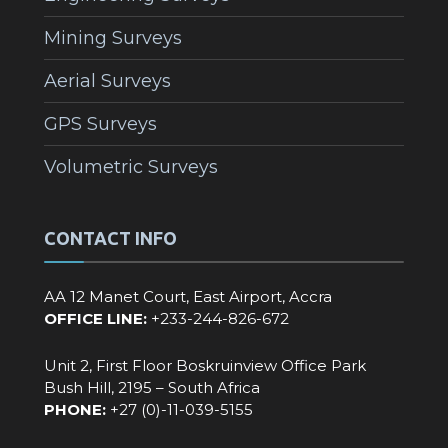
Mining Surveys
Aerial Surveys
GPS Surveys
Volumetric Surveys
CONTACT INFO
AA 12 Manet Court, East Airport, Accra
OFFICE LINE:
+233-244-826-672‬
Unit 2, First Floor Boskruinview Office Park
Bush Hill, 2195 – South Africa
PHONE:
+27 (0)-11-039-5155