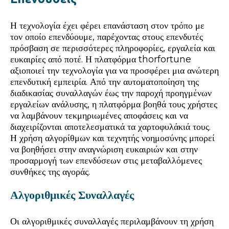
Η τεχνολογία έχει φέρει επανάσταση στον τρόπο με
τον οποίο επενδύουμε, παρέχοντας στους επενδυτές
πρόσβαση σε περισσότερες πληροφορίες, εργαλεία και
ευκαιρίες από ποτέ. Η πλατφόρμα thorfortune
αξιοποιεί την τεχνολογία για να προσφέρει μια ανώτερη
επενδυτική εμπειρία. Από την αυτοματοποίηση της
διαδικασίας συναλλαγών έως την παροχή προηγμένων
εργαλείων ανάλυσης, η πλατφόρμα βοηθά τους χρήστες
να λαμβάνουν τεκμηριωμένες αποφάσεις και να
διαχειρίζονται αποτελεσματικά τα χαρτοφυλάκιά τους.
Η χρήση αλγορίθμων και τεχνητής νοημοσύνης μπορεί
να βοηθήσει στην αναγνώριση ευκαιριών και στην
προσαρμογή των επενδύσεων στις μεταβαλλόμενες
συνθήκες της αγοράς.
Αλγοριθμικές Συναλλαγές
Οι αλγοριθμικές συναλλαγές περιλαμβάνουν τη χρήση