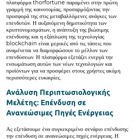
πλατφόρμα thorfortune παραμένει στην πρώτη
γραμμή της καινοτομίας, προσαρμόζοντας την
προσφορά της στις μεταβαλλόμενες ανάγκες των
επενδυτών. Η αυξανόμενη δημοτικότητα των
κρυπτονομισμάτων, η ανάπτυξη της βιώσιμης
επένδυσης και η εξάπλωση της τεχνολογίας
blockchain είναι μερικές από τις τάσεις που
αναμένεται να διαμορφώσουν το μέλλον των
επενδύσεων. Η πλατφόρμα εξετάζει ενεργά την
ενσωμάτωση αυτών των νέων τεχνολογιών και
προϊόντων για να προσφέρει στους χρήστες ακόμη
περισσότερες ευκαιρίες.
Ανάλυση Περιπτωσιολογικής
Μελέτης: Επένδυση σε
Ανανεώσιμες Πηγές Ενέργειας
Ας εξετάσουμε ένα συγκεκριμένο σενάριο επένδυσης:
την επένδυση σε ανανεώσιμες πηγές ενέργειας. Η