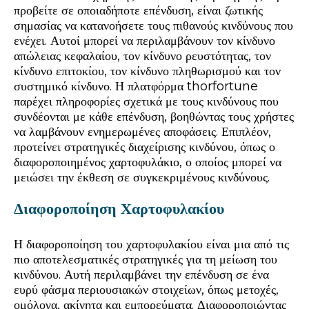
προβείτε σε οποιαδήποτε επένδυση, είναι ζωτικής
σημασίας να κατανοήσετε τους πιθανούς κινδύνους που
ενέχει. Αυτοί μπορεί να περιλαμβάνουν τον κίνδυνο
απώλειας κεφαλαίου, τον κίνδυνο ρευστότητας, τον
κίνδυνο επιτοκίου, τον κίνδυνο πληθωρισμού και τον
συστημικό κίνδυνο. Η πλατφόρμα thorfortune
παρέχει πληροφορίες σχετικά με τους κινδύνους που
συνδέονται με κάθε επένδυση, βοηθώντας τους χρήστες
να λαμβάνουν ενημερωμένες αποφάσεις. Επιπλέον,
προτείνει στρατηγικές διαχείρισης κινδύνου, όπως ο
διαφοροποιημένος χαρτοφυλάκιο, ο οποίος μπορεί να
μειώσει την έκθεση σε συγκεκριμένους κινδύνους.
Διαφοροποίηση Χαρτοφυλακίου
Η διαφοροποίηση του χαρτοφυλακίου είναι μια από τις
πιο αποτελεσματικές στρατηγικές για τη μείωση του
κινδύνου. Αυτή περιλαμβάνει την επένδυση σε ένα
ευρύ φάσμα περιουσιακών στοιχείων, όπως μετοχές,
ομόλογα, ακίνητα και εμπορεύματα. Διαφοροποιώντας