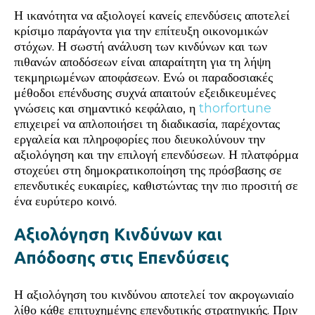
Η ικανότητα να αξιολογεί κανείς επενδύσεις αποτελεί
κρίσιμο παράγοντα για την επίτευξη οικονομικών
στόχων. Η σωστή ανάλυση των κινδύνων και των
πιθανών αποδόσεων είναι απαραίτητη για τη λήψη
τεκμηριωμένων αποφάσεων. Ενώ οι παραδοσιακές
μέθοδοι επένδυσης συχνά απαιτούν εξειδικευμένες
γνώσεις και σημαντικό κεφάλαιο, η
thorfortune
επιχειρεί να απλοποιήσει τη διαδικασία, παρέχοντας
εργαλεία και πληροφορίες που διευκολύνουν την
αξιολόγηση και την επιλογή επενδύσεων. Η πλατφόρμα
στοχεύει στη δημοκρατικοποίηση της πρόσβασης σε
επενδυτικές ευκαιρίες, καθιστώντας την πιο προσιτή σε
ένα ευρύτερο κοινό.
Αξιολόγηση Κινδύνων και
Απόδοσης στις Επενδύσεις
Η αξιολόγηση του κινδύνου αποτελεί τον ακρογωνιαίο
λίθο κάθε επιτυχημένης επενδυτικής στρατηγικής. Πριν