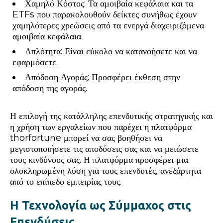
Χαμηλό Κόστος: Τα αμοιβαία κεφάλαια και τα
ETFs που παρακολουθούν δείκτες συνήθως έχουν
χαμηλότερες χρεώσεις από τα ενεργά διαχειριζόμενα
αμοιβαία κεφάλαια.
Απλότητα: Είναι εύκολο να κατανοήσετε και να
εφαρμόσετε.
Απόδοση Αγοράς: Προσφέρει έκθεση στην
απόδοση της αγοράς.
Η επιλογή της κατάλληλης επενδυτικής στρατηγικής και
η χρήση των εργαλείων που παρέχει η πλατφόρμα
thorfortune μπορεί να σας βοηθήσει να
μεγιστοποιήσετε τις αποδόσεις σας και να μειώσετε
τους κινδύνους σας. Η πλατφόρμα προσφέρει μια
ολοκληρωμένη λύση για τους επενδυτές, ανεξάρτητα
από το επίπεδο εμπειρίας τους.
Η Τεχνολογία ως Σύμμαχος στις
Επενδύσεις