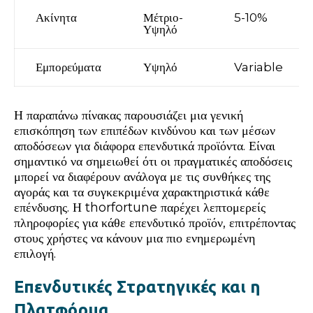
Ακίνητα
Μέτριο-
5-10%
Υψηλό
Εμπορεύματα
Υψηλό
Variable
Η παραπάνω πίνακας παρουσιάζει μια γενική
επισκόπηση των επιπέδων κινδύνου και των μέσων
αποδόσεων για διάφορα επενδυτικά προϊόντα. Είναι
σημαντικό να σημειωθεί ότι οι πραγματικές αποδόσεις
μπορεί να διαφέρουν ανάλογα με τις συνθήκες της
αγοράς και τα συγκεκριμένα χαρακτηριστικά κάθε
επένδυσης. Η thorfortune παρέχει λεπτομερείς
πληροφορίες για κάθε επενδυτικό προϊόν, επιτρέποντας
στους χρήστες να κάνουν μια πιο ενημερωμένη
επιλογή.
Επενδυτικές Στρατηγικές και η
Πλατφόρμα