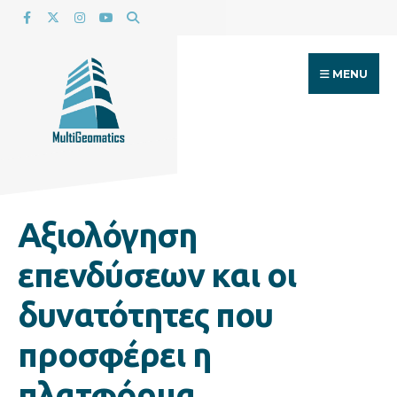
Search
Skip
for:
to
content
MENU
Αξιολόγηση
επενδύσεων και οι
δυνατότητες που
προσφέρει η
πλατφόρμα