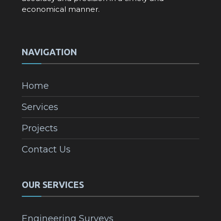
economical manner.
NAVIGATION
Home
Services
Projects
Contact Us
OUR SERVICES
Engineering Surveys