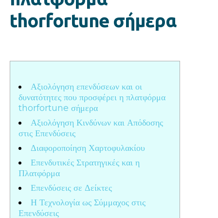
thorfortune σήμερα
Αξιολόγηση επενδύσεων και οι
δυνατότητες που προσφέρει η πλατφόρμα
thorfortune σήμερα
Αξιολόγηση Κινδύνων και Απόδοσης
στις Επενδύσεις
Διαφοροποίηση Χαρτοφυλακίου
Επενδυτικές Στρατηγικές και η
Πλατφόρμα
Επενδύσεις σε Δείκτες
Η Τεχνολογία ως Σύμμαχος στις
Επενδύσεις