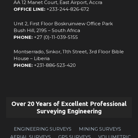
AA 12 Manet Court, East Airport, Accra
OFFICE LINE:
+233-244-826-672‬
Unit 2, First Floor Boskruinview Office Park
Bush Hill, 2195 – South Africa
PHONE:
+27 (0)-11-039-5155
Montserrado, Sinkor, 11th Street, 3rd Floor Bible
House – Liberia
PHONE:
‪+231-886-523-420‬
Over 20 Years of Excellent Professional
Surveying Engineering
ENGINEERING SURVEYS
MINING SURVEYS
AERIAL SURVEYS
GPS SURVEYS
VOLUMETRIC