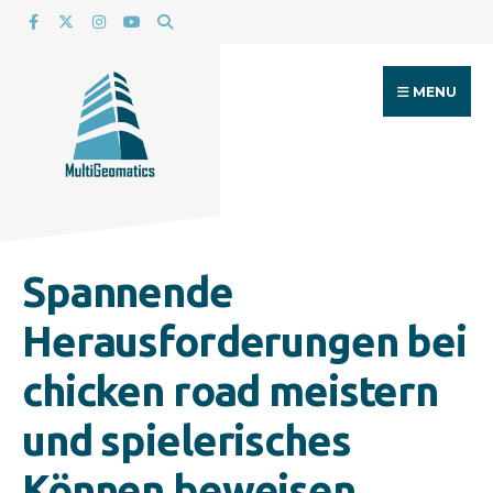
Search
Skip
for:
to
content
MENU
Spannende
Herausforderungen bei
chicken road meistern
und spielerisches
Können beweisen