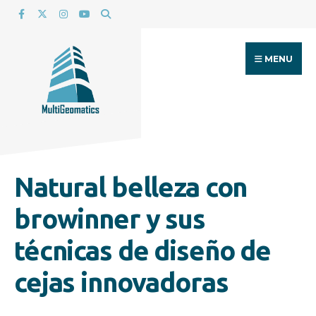
Search
Skip
for:
to
content
MENU
Natural belleza con
browinner y sus
técnicas de diseño de
cejas innovadoras