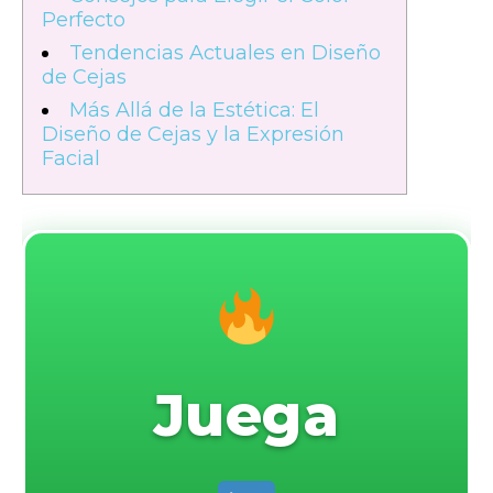
Perfecto
Tendencias Actuales en Diseño
de Cejas
Más Allá de la Estética: El
Diseño de Cejas y la Expresión
Facial
Juega