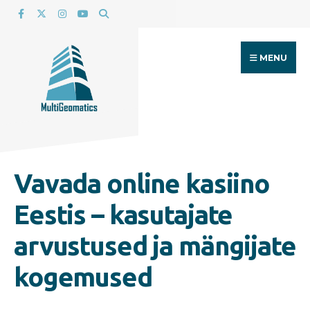
Search
Skip
for:
to
content
MENU
Vavada online kasiino
Eestis – kasutajate
arvustused ja mängijate
kogemused