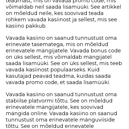
teadmast, mis on vavada promo code, mis
võimaldab neil saada lisamüüki. See artikkel
on mõeldud neile, kes soovivad teada
rohkem vavada kasiinost ja sellest, mis see
kasiino pakkub.
Vavada kasiino on saanud tunnustust oma
erinevate tasematega, mis on mõeldud
erinevatele mängijatele. Vavada bonus code
on üks sellest, mis võimaldab mängijatel
saada lisamüüki. See on üks sellest, mis teeb
vavada kasiinost populaarseks. Kuid
kasutajad peavad teadma, kuidas saada
vavada promo code, et saada lisamüüki.
Vavada kasiino on saanud tunnustust oma
stabiilse platvormi tõttu. See on mõeldud
erinevatele mängijatele, kes soovivad
mängida online. Vavada kasiino on saanud
tunnustust oma erinevatele mänguviiside
tõttu. See on mõeldud erinevatele