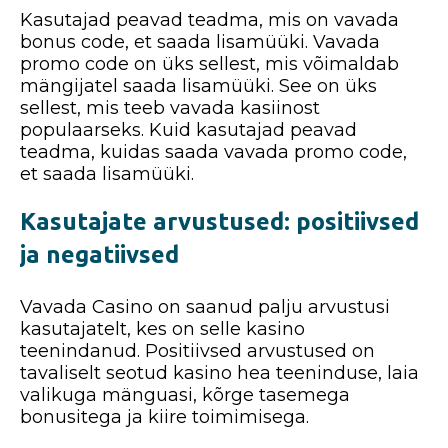
Kasutajad peavad teadma, mis on vavada
bonus code, et saada lisamüüki. Vavada
promo code on üks sellest, mis võimaldab
mängijatel saada lisamüüki. See on üks
sellest, mis teeb vavada kasiinost
populaarseks. Kuid kasutajad peavad
teadma, kuidas saada vavada promo code,
et saada lisamüüki.
Kasutajate arvustused: positiivsed
ja negatiivsed
Vavada Casino on saanud palju arvustusi
kasutajatelt, kes on selle kasino
teenindanud. Positiivsed arvustused on
tavaliselt seotud kasino hea teeninduse, laia
valikuga mänguasi, kõrge tasemega
bonusitega ja kiire toimimisega.