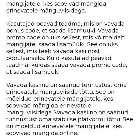
mängijatele, kes soovivad mängida
erinevatele mänguviisidega.
Kasutajad peavad teadma, mis on vavada
bonus code, et saada lisamüüki. Vavada
promo code on üks sellest, mis võimaldab
mängijatel saada lisamüüki. See on üks
sellest, mis teeb vavada kasiinost
populaarseks. Kuid kasutajad peavad
teadma, kuidas saada vavada promo code,
et saada lisamüüki.
Vavada kasiino on saanud tunnustust oma
erinevatele mänguviiside tõttu. See on
mõeldud erinevatele mängijatele, kes
soovivad mängida erinevatele
mänguviisidega. Vavada kasiino on saanud
tunnustust oma stabiilse platvormi tõttu. See
on mõeldud erinevatele mängijatele, kes
soovivad mängida online.