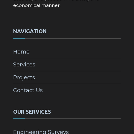
economical manner.
NAVIGATION
Home
Services
Projects
Contact Us
OUR SERVICES
Engineering Surveys