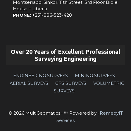
Montserrado, Sinkor, 11th Street, 3rd Floor Bible
House – Liberia
PHONE:
‪+231-886-523-420‬
Over 20 Years of Excellent Professional
Surveying Engineering
ENGINEERING SURVEYS
MINING SURVEYS
AERIAL SURVEYS
GPS SURVEYS
VOLUMETRIC
SURVEYS
© 2026 MultiGeomatics • ™ Powered by :
RemedyIT
Services