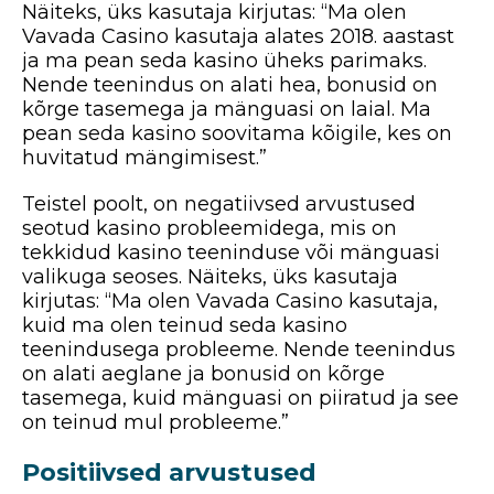
Näiteks, üks kasutaja kirjutas: “Ma olen
Vavada Casino kasutaja alates 2018. aastast
ja ma pean seda kasino üheks parimaks.
Nende teenindus on alati hea, bonusid on
kõrge tasemega ja mänguasi on laial. Ma
pean seda kasino soovitama kõigile, kes on
huvitatud mängimisest.”
Teistel poolt, on negatiivsed arvustused
seotud kasino probleemidega, mis on
tekkidud kasino teeninduse või mänguasi
valikuga seoses. Näiteks, üks kasutaja
kirjutas: “Ma olen Vavada Casino kasutaja,
kuid ma olen teinud seda kasino
teenindusega probleeme. Nende teenindus
on alati aeglane ja bonusid on kõrge
tasemega, kuid mänguasi on piiratud ja see
on teinud mul probleeme.”
Positiivsed arvustused