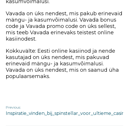
kasumvõimalusi.
Vavada on üks nendest, mis pakub erinevaid
mängu- ja kasumvõimalusi. Vavada bonus
code ja Vavada promo code on üks sellest,
mis teeb Vavada erinevaks teistest online
kasiinodest.
Kokkuvälte: Eesti online kasiinod ja nende
kasutajad on üks nendest, mis pakuvad
erinevaid mängu- ja kasumvõimalusi.
Vavada on üks nendest, mis on saanud üha
populaarsemaks.
Previous:
Inspiratie_vinden_bij_spinstellar_voor_ultieme_casin