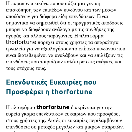
Η παραπάνω εικόνα παρουσιάζει μια γενική
επισκόπηση των επιπέδων κινδύνου και των μέσων
αποδόσεων για διάφορα είδη επενδύσεων. Είναι
σημαντικό να σημειωθεί ότι οι πραγματικές αποδόσεις
μπορεί να διαφέρουν ανάλογα με τις συνθήκες της
αγοράς και άλλους παράγοντες. Η πλατφόρμα
thorfortune παρέχει στους χρήστες τα απαραίτητα
εργαλεία για να αξιολογήσουν το επίπεδο κινδύνου που
είναι διατεθειμένοι να αναλάβουν και να επιλέξουν τις
επενδύσεις που ταιριάζουν καλύτερα στις ανάγκες και
τους στόχους τους.
Επενδυτικές Ευκαιρίες που
Προσφέρει η thorfortune
Η πλατφόρμα
thorfortune
διακρίνεται για την
ευρεία γκάμα επενδυτικών ευκαιριών που προσφέρει
στους χρήστες της. Αυτές οι ευκαιρίες περιλαμβάνουν
επενδύσεις σε μετοχές μεγάλων και μικρών εταιρειών,