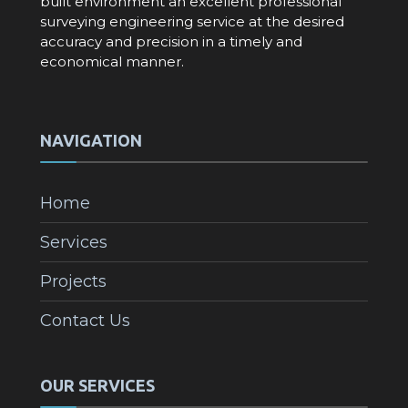
built environment an excellent professional
surveying engineering service at the desired
accuracy and precision in a timely and
economical manner.
NAVIGATION
Home
Services
Projects
Contact Us
OUR SERVICES