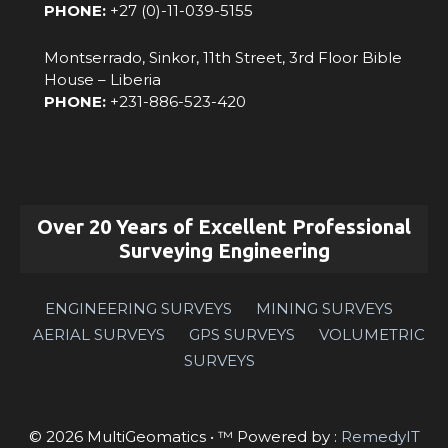
PHONE:
+27 (0)-11-039-5155
Montserrado, Sinkor, 11th Street, 3rd Floor Bible
House – Liberia
PHONE:
‪+231-886-523-420‬
Over 20 Years of Excellent Professional
Surveying Engineering
ENGINEERING SURVEYS
MINING SURVEYS
AERIAL SURVEYS
GPS SURVEYS
VOLUMETRIC
SURVEYS
© 2026 MultiGeomatics • ™ Powered by :
RemedyIT