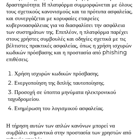
δραστηριότητα. Η πλατφόρμα συμμορφώνεται με όλους
τους σχετικούς κανονισμούς και τα πρότυπα ασφαλείας,
και συνεργάζεται με κορυφαίες εταιρείες
κυβερνοασφάλειας για να διασφαλίσει την ασφάλεια
των συστημάτων της. Επιπλέον, η πλατφόρμα παρέχει
στους χρήστες συμβουλές και οδηγίες σχετικά με τις
βέλτιστες πρακτικές ασφαλείας, όπως η χρήση ισχυρών
κωδικών πρόσβασης και η προστασία από phishing
επιθέσεις.
Χρήση ισχυρών κωδικών πρόσβασης.
Ενεργοποίηση της διπλής ταυτοποίησης.
Προσοχή σε ύποπτα μηνύματα ηλεκτρονικού
ταχυδρομείου.
Ενημέρωση του λογισμικού ασφαλείας.
Η τήρηση αυτών των απλών κανόνων μπορεί να
συμβάλει σημαντικά στην προστασία των χρηστών από