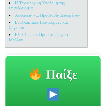
Η Τεχνολογική Υποδομή της
thorfortune
Ασφάλεια και Προστασία Δεδομένων
Εναλλακτικές Πλατφόρμες και
Σύγκριση
Εξελίξεις και Προοπτικές για το
Μέλλον
Παίξε