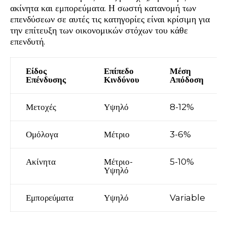
ακίνητα και εμπορεύματα. Η σωστή κατανομή των
επενδύσεων σε αυτές τις κατηγορίες είναι κρίσιμη για
την επίτευξη των οικονομικών στόχων του κάθε
επενδυτή.
Είδος
Επίπεδο
Μέση
Επένδυσης
Κινδύνου
Απόδοση
Μετοχές
Υψηλό
8-12%
Ομόλογα
Μέτριο
3-6%
Ακίνητα
Μέτριο-
5-10%
Υψηλό
Εμπορεύματα
Υψηλό
Variable