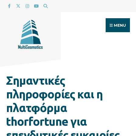
Search
Skip
for:
to
content
MENU
Σημαντικές
πληροφορίες και η
πλατφόρμα
thorfortune για
επενδυτικές ευκαιρίες