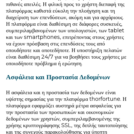
πιθανές απειλές. Η φιλική προς το χρήστη διεπαφή της
πλατφόρμας καθιστά εύκολη την πλοήγηση και τη
διαχείριση των επενδύσεων, ακόμη και για αρχάριους.
Η πλατφόρμα είναι διαθέσιμη σε διάφορες συσκευές,
συμπεριλαμβανομένων των υπολογιστών, των tablet
και των smartphones, επιτρέποντας στους χρήστες
να έχουν πρόσβαση στις επενδύσεις τους από
οπουδήποτε και οποτεδήποτε. Η υποστήριξη πελατών
είναι διαθέσιμη 24/7 για να βοηθήσει τους χρήστες με
οποιοδήποτε πρόβλημα ή ερώτηση.
Ασφάλεια και Προστασία Δεδομένων
Η ασφάλεια και η προστασία των δεδομένων είναι
υψίστης σημασίας για την πλατφόρμα thorfortune. Η
πλατφόρμα εφαρμόζει αυστηρά μέτρα ασφαλείας για
την προστασία των προσωπικών και οικονομικών
δεδομένων των χρηστών, συμπεριλαμβανομένης της
χρήσης κρυπτογράφησης SSL, της διπλής ταυτοποίησης
και της συνεχούς παρακολούθησης για ύποπτη