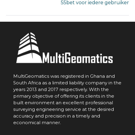
55bet voor iedere gebruiker
MultiGeomatics was registered in Ghana and
South Africa as a limited liability company in the
years 2013 and 2017 respectively. With the
primary objective of offering its clients in the
built environment an excellent professional
surveying engineering service at the desired
accuracy and precision in a timely and
economical manner.