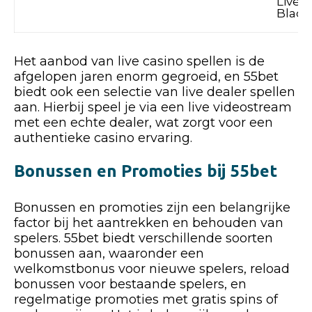
Live
Black
Het aanbod van live casino spellen is de
afgelopen jaren enorm gegroeid, en 55bet
biedt ook een selectie van live dealer spellen
aan. Hierbij speel je via een live videostream
met een echte dealer, wat zorgt voor een
authentieke casino ervaring.
Bonussen en Promoties bij 55bet
Bonussen en promoties zijn een belangrijke
factor bij het aantrekken en behouden van
spelers. 55bet biedt verschillende soorten
bonussen aan, waaronder een
welkomstbonus voor nieuwe spelers, reload
bonussen voor bestaande spelers, en
regelmatige promoties met gratis spins of