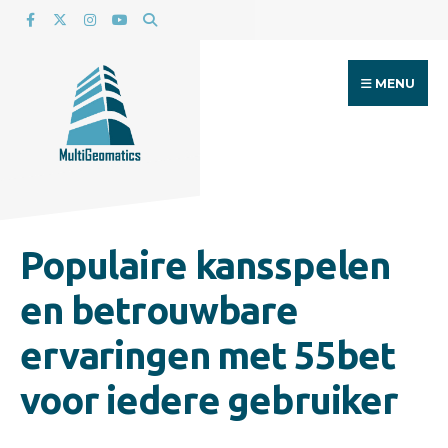
Search
Skip
for:
to
content
MENU
Populaire kansspelen
en betrouwbare
ervaringen met 55bet
voor iedere gebruiker