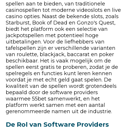
spellen aan te bieden, van traditionele
casinospellen tot moderne videoslots en live
casino opties. Naast de bekende slots, zoals
Starburst, Book of Dead en Gonzo's Quest,
biedt het platform ook een selectie van
jackpotspellen met potentieel hoge
uitbetalingen. Voor de liefhebbers van
tafelspellen zijn er verschillende varianten
van roulette, blackjack, baccarat en poker
beschikbaar. Het is vaak mogelijk om de
spellen eerst gratis te proberen, zodat je de
spelregels en functies kunt leren kennen
voordat je met echt geld gaat spelen. De
kwaliteit van de spellen wordt grotendeels
bepaald door de software providers
waarmee 55bet samenwerkt, en het
platform werkt samen met een aantal
gerenommeerde namen uit de industrie.
De Rol van Software Providers