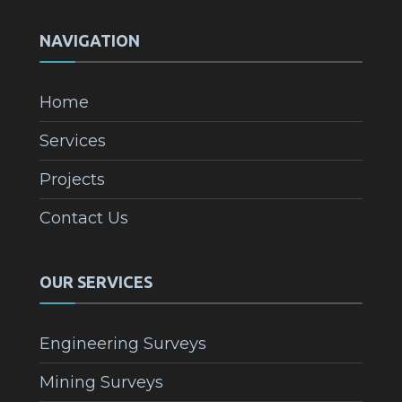
NAVIGATION
Home
Services
Projects
Contact Us
OUR SERVICES
Engineering Surveys
Mining Surveys