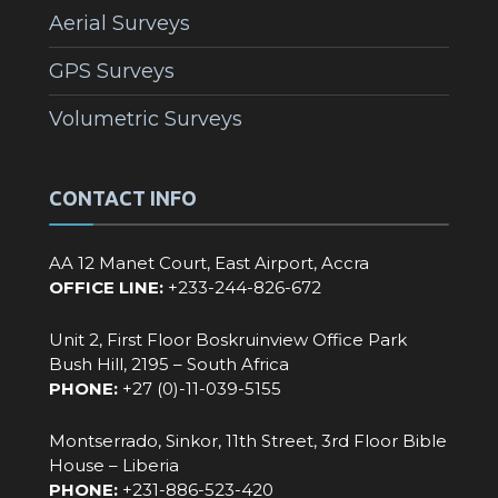
Aerial Surveys
GPS Surveys
Volumetric Surveys
CONTACT INFO
AA 12 Manet Court, East Airport, Accra
OFFICE LINE:
+233-244-826-672‬
Unit 2, First Floor Boskruinview Office Park
Bush Hill, 2195 – South Africa
PHONE:
+27 (0)-11-039-5155
Montserrado, Sinkor, 11th Street, 3rd Floor Bible
House – Liberia
PHONE:
‪+231-886-523-420‬