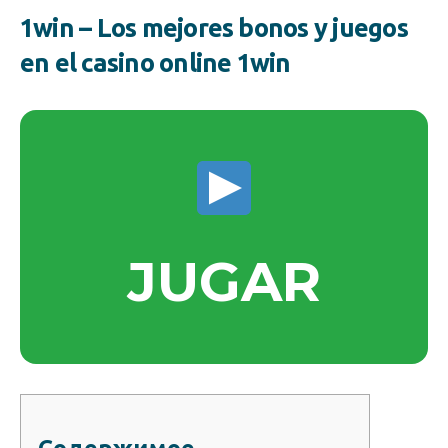
1win – Los mejores bonos y juegos
en el casino online 1win
JUGAR
Содержимое