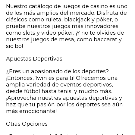
Nuestro catálogo de juegos de casino es uno
de los más amplios del mercado. Disfruta de
clásicos como ruleta, blackjack y póker, o
pruebe nuestros juegos más innovadores,
como slots y video póker. ¡Y no te olvides de
nuestros juegos de mesa, como baccarat y
sic bo!
Apuestas Deportivas
¿Eres un apasionado de los deportes?
¡Entonces, 1win es para ti! Ofrecemos una
amplia variedad de eventos deportivos,
desde fútbol hasta tenis, y mucho más.
¡Aprovecha nuestras apuestas deportivas y
haz que tu pasión por los deportes sea aún
más emocionante!
Otras Opciones