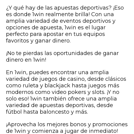
¿Y qué hay de las apuestas deportivas? ¡Eso
es donde 1win realmente brilla! Con una
amplia variedad de eventos deportivos y
opciones de apuesta, 1win es el lugar
perfecto para apostar en tus equipos
favoritos y ganar dinero.
¡No te pierdas las oportunidades de ganar
dinero en 1win!
En 1win, puedes encontrar una amplia
variedad de juegos de casino, desde clásicos
como ruleta y blackjack hasta juegos más
modernos como video pokers y slots. ¡Y no
solo eso! 1win también ofrece una amplia
variedad de apuestas deportivas, desde
fútbol hasta baloncesto y más.
¡Aprovecha los mejores bonos y promociones
de 1win y comienza a jugar de inmediato!