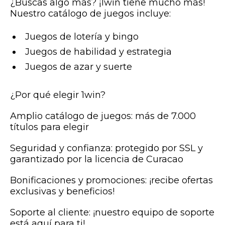
¿Buscas algo más? ¡1win tiene mucho más!
Nuestro catálogo de juegos incluye:
Juegos de lotería y bingo
Juegos de habilidad y estrategia
Juegos de azar y suerte
¿Por qué elegir 1win?
Amplio catálogo de juegos: más de 7.000
títulos para elegir
Seguridad y confianza: protegido por SSL y
garantizado por la licencia de Curacao
Bonificaciones y promociones: ¡recibe ofertas
exclusivas y beneficios!
Soporte al cliente: ¡nuestro equipo de soporte
está aquí para ti!