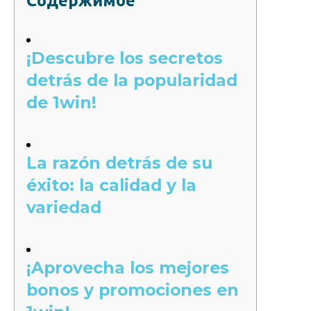
¡Descubre los secretos
detrás de la popularidad
de 1win!
La razón detrás de su
éxito: la calidad y la
variedad
¡Aprovecha los mejores
bonos y promociones en