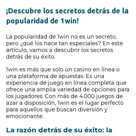
¡Descubre los secretos detrás de la
popularidad de 1win!
La popularidad de 1win no es un secreto,
pero ¿qué los hace tan especiales? En este
artículo, vamos a descubrir los secretos
detrás de su éxito.
1win es más que solo un casino en línea o
una plataforma de apuestas. Es una
experiencia de juego en línea completa que
ofrece una amplia variedad de opciones para
los jugadores. Con más de 4.000 juegos de
azar a disposición, 1win es el lugar perfecto
para aquellos que buscan diversión y
emocionante.
La razón detrás de su éxito: la