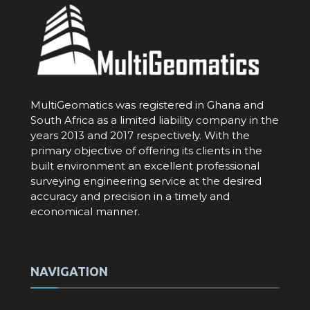
MultiGeomatics was registered in Ghana and
South Africa as a limited liability company in the
years 2013 and 2017 respectively. With the
primary objective of offering its clients in the
built environment an excellent professional
surveying engineering service at the desired
accuracy and precision in a timely and
economical manner.
NAVIGATION