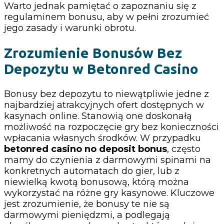
Warto jednak pamiętać o zapoznaniu się z
regulaminem bonusu, aby w pełni zrozumieć
jego zasady i warunki obrotu.
Zrozumienie Bonusów Bez
Depozytu w Betonred Casino
Bonusy bez depozytu to niewątpliwie jedne z
najbardziej atrakcyjnych ofert dostępnych w
kasynach online. Stanowią one doskonałą
możliwość na rozpoczęcie gry bez konieczności
wpłacania własnych środków. W przypadku
betonred casino no deposit bonus
, często
mamy do czynienia z darmowymi spinami na
konkretnych automatach do gier, lub z
niewielką kwotą bonusową, którą można
wykorzystać na różne gry kasynowe. Kluczowe
jest zrozumienie, że bonusy te nie są
darmowymi pieniędzmi, a podlegają