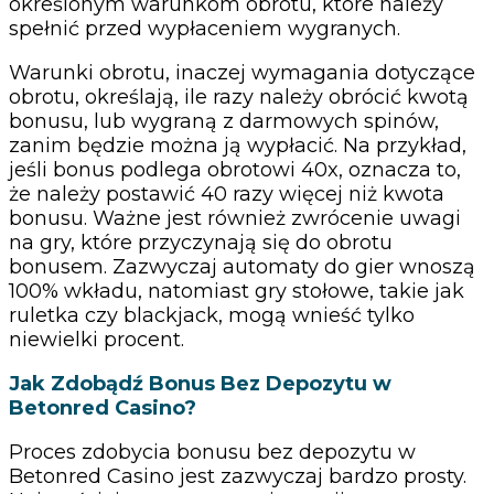
określonym warunkom obrotu, które należy
spełnić przed wypłaceniem wygranych.
Warunki obrotu, inaczej wymagania dotyczące
obrotu, określają, ile razy należy obrócić kwotą
bonusu, lub wygraną z darmowych spinów,
zanim będzie można ją wypłacić. Na przykład,
jeśli bonus podlega obrotowi 40x, oznacza to,
że należy postawić 40 razy więcej niż kwota
bonusu. Ważne jest również zwrócenie uwagi
na gry, które przyczynają się do obrotu
bonusem. Zazwyczaj automaty do gier wnoszą
100% wkładu, natomiast gry stołowe, takie jak
ruletka czy blackjack, mogą wnieść tylko
niewielki procent.
Jak Zdobądź Bonus Bez Depozytu w
Betonred Casino?
Proces zdobycia bonusu bez depozytu w
Betonred Casino jest zazwyczaj bardzo prosty.