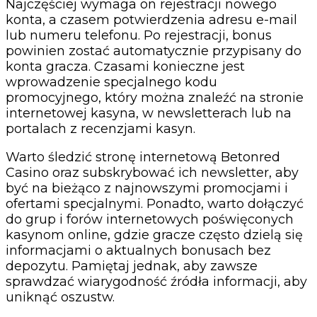
Najczęściej wymaga on rejestracji nowego
konta, a czasem potwierdzenia adresu e-mail
lub numeru telefonu. Po rejestracji, bonus
powinien zostać automatycznie przypisany do
konta gracza. Czasami konieczne jest
wprowadzenie specjalnego kodu
promocyjnego, który można znaleźć na stronie
internetowej kasyna, w newsletterach lub na
portalach z recenzjami kasyn.
Warto śledzić stronę internetową Betonred
Casino oraz subskrybować ich newsletter, aby
być na bieżąco z najnowszymi promocjami i
ofertami specjalnymi. Ponadto, warto dołączyć
do grup i forów internetowych poświęconych
kasynom online, gdzie gracze często dzielą się
informacjami o aktualnych bonusach bez
depozytu. Pamiętaj jednak, aby zawsze
sprawdzać wiarygodność źródła informacji, aby
uniknąć oszustw.