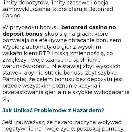
limity depozytów, limity czasowe i opcja
samowykluczenia, które oferuje Betonred
Casino.
W przypadku bonusu
betonred casino no
deposit bonus
, skup się na grach, które
pozwalają na efektywne obracanie bonusem.
Wybierz automaty do gier z wysokim
wskaźnikiem RTP i niską zmiennością, co
zwiększy Twoje szanse na spełnienie
warunków obrotu. Nie stawiaj zbyt wysokich
stawek, aby nie stracić bonusu zbyt szybko.
Pamiętaj, że celem bonusu bez depozytu jest
przede wszystkim poznanie kasyna i
przetestowanie gier, a nie szybkie wzbogacenie
się.
Jak Unikać Problemów z Hazardem?
Jeśli zauważysz, że hazard zaczyna wpływać
negatywnie na Twoje życie, poszukaj pomocy.