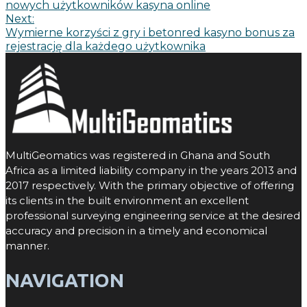
nowych użytkowników kasyna online
Next:
Wymierne korzyści z gry i betonred kasyno bonus za
rejestrację dla każdego użytkownika
MultiGeomatics was registered in Ghana and South
Africa as a limited liability company in the years 2013 and
2017 respectively. With the primary objective of offering
its clients in the built environment an excellent
professional surveying engineering service at the desired
accuracy and precision in a timely and economical
manner.
NAVIGATION