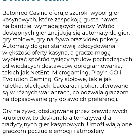
Betonred Casino oferuje szeroki wybór gier
kasynowych, które zaspokoją gusta nawet
najbardziej wymagających graczy. Wśród
dostępnych gier znajdują się automaty do gier,
gry stołowe, gry na żywo oraz video pokery.
Automaty do gier stanowią zdecydowaną
większość oferty kasyna, a gracze mogą
wybierać spośród tysięcy tytułów pochodzących
od wiodących dostawców oprogramowania,
takich jak NetEnt, Microgaming, Play'n GO i
Evolution Gaming. Gry stołowe, takie jak
ruletka, blackjack, baccarat i poker, oferowane
są w różnych wariantach, co pozwala graczom
na dopasowanie gry do swoich preferencji.
Gry na żywo, obsługiwane przez prawdziwych
krupierów, to doskonała alternatywa dla
tradycyjnych gier kasynowych. Umożliwiają one
graczom poczucie emocji i atmosfery