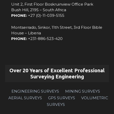
Unit 2, First Floor Boskruinview Office Park
Bush Hill, 2195 – South Africa
PHONE:
+27 (0)-11-039-5155
Montserrado, Sinkor, 11th Street, 3rd Floor Bible
House – Liberia
PHONE:
‪+231-886-523-420‬
Over 20 Years of Excellent Professional
Surveying Engineering
ENGINEERING SURVEYS
MINING SURVEYS
AERIAL SURVEYS
GPS SURVEYS
VOLUMETRIC
SURVEYS