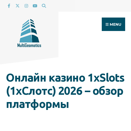
Search
Skip
for:
to
content
MENU
Онлайн казино 1xSlots
(1хСлотс) 2026 – обзор
платформы