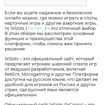
Если вы ищете надежное и безопасное
онлайн казино, где можно играть в слоты,
карточные игры и другие азартные игры,
то 1xSlots (
1хслотс
) – это отличный выбор.
В этом обзоре мы рассмотрим основные
функции и преимущества этой
платформы, чтобы помочь вам принять
решение.
1xSlots – это официальный сайт, который
предлагает игрокам широкий спектр игр
от ведущих разработчиков, включая
NetEnt, Microgaming и другие. Платформа
доступна на русском языке, что делает ее
удобной для игроков из России и других
стран, где русский язык является
официальным.
Официальный сайт 1xSlots (1хСлотс) – это