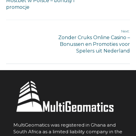
Mostbet w Polsce – bonusy i
promocje
Next:
Zonder Cruks Online Casino –
Bonussen en Promoties voor
Spelers uit Nederland
MultiGeomatics was registered in Ghana and
South Africa as a limited liability company in the