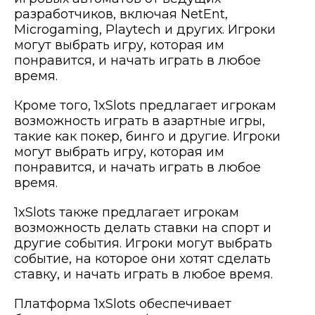
разработчиков, включая NetEnt,
Microgaming, Playtech и других. Игроки
могут выбрать игру, которая им
понравится, и начать играть в любое
время.
Кроме того, 1xSlots предлагает игрокам
возможность играть в азартные игры,
такие как покер, бинго и другие. Игроки
могут выбрать игру, которая им
понравится, и начать играть в любое
время.
1xSlots также предлагает игрокам
возможность делать ставки на спорт и
другие события. Игроки могут выбрать
событие, на которое они хотят сделать
ставку, и начать играть в любое время.
Платформа 1xSlots обеспечивает