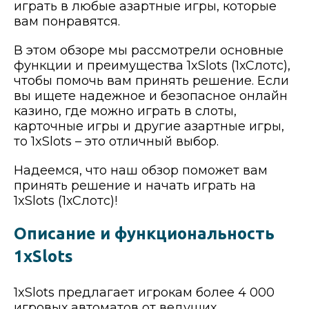
играть в любые азартные игры, которые
вам понравятся.
В этом обзоре мы рассмотрели основные
функции и преимущества 1xSlots (1хСлотс),
чтобы помочь вам принять решение. Если
вы ищете надежное и безопасное онлайн
казино, где можно играть в слоты,
карточные игры и другие азартные игры,
то 1xSlots – это отличный выбор.
Надеемся, что наш обзор поможет вам
принять решение и начать играть на
1xSlots (1хСлотс)!
Описание и функциональность
1xSlots
1xSlots предлагает игрокам более 4 000
игровых автоматов от ведущих