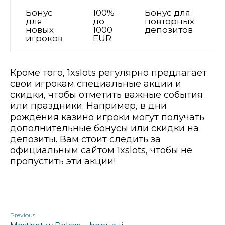
Бонус
100%
Бонус для
для
до
повторных
новых
1000
депозитов
игроков
EUR
Кроме того, 1xslots регулярно предлагает
свои игрокам специальные акции и
скидки, чтобы отметить важные события
или праздники. Например, в дни
рождения казино игроки могут получать
дополнительные бонусы или скидки на
депозиты. Вам стоит следить за
официальным сайтом 1xslots, чтобы не
пропустить эти акции!
Previous: