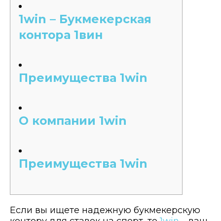
1win – Букмекерская
контора 1вин
Преимущества 1win
О компании 1win
Преимущества 1win
Если вы ищете надежную букмекерскую
контору для ставок на спорт, то
1win
– ваш