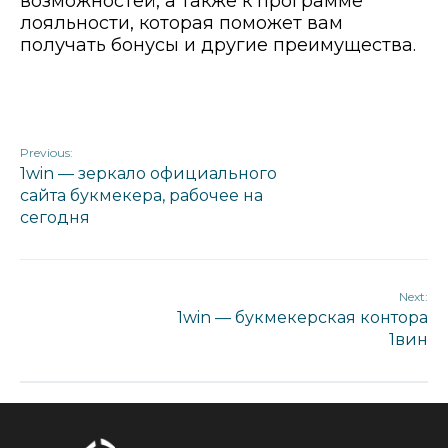
возможностей, а также к программе
лояльности, которая поможет вам
получать бонусы и другие преимущества.
Previous:
1win — зеркало официального
сайта букмекера, рабочее на
сегодня
Next:
1win — букмекерская контора
1вин