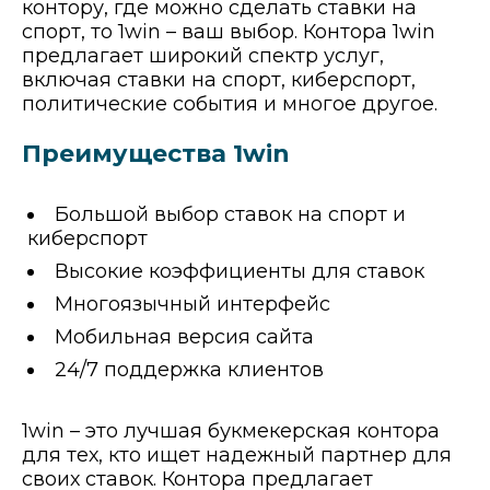
контору, где можно сделать ставки на
спорт, то 1win – ваш выбор. Контора 1win
предлагает широкий спектр услуг,
включая ставки на спорт, киберспорт,
политические события и многое другое.
Преимущества 1win
Большой выбор ставок на спорт и
киберспорт
Высокие коэффициенты для ставок
Многоязычный интерфейс
Мобильная версия сайта
24/7 поддержка клиентов
1win – это лучшая букмекерская контора
для тех, кто ищет надежный партнер для
своих ставок. Контора предлагает