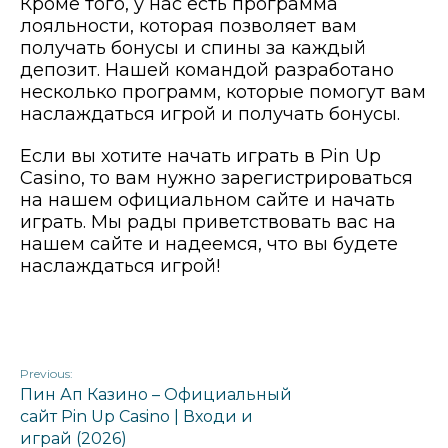
Кроме того, у нас есть программа
лояльности, которая позволяет вам
получать бонусы и спины за каждый
депозит. Нашей командой разработано
несколько программ, которые помогут вам
наслаждаться игрой и получать бонусы.
Если вы хотите начать играть в Pin Up
Casino, то вам нужно зарегистрироваться
на нашем официальном сайте и начать
играть. Мы рады приветствовать вас на
нашем сайте и надеемся, что вы будете
наслаждаться игрой!
Previous:
Пин Ап Казино – Официальный
сайт Pin Up Casino | Входи и
играй (2026)