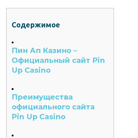
Содержимое
Пин Ап Казино –
Официальный сайт Pin
Up Casino
Преимущества
официального сайта
Pin Up Casino