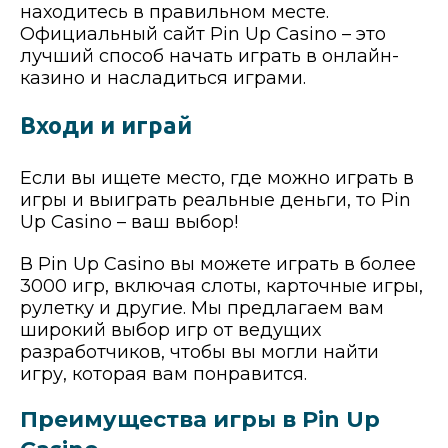
находитесь в правильном месте.
Официальный сайт Pin Up Casino – это
лучший способ начать играть в онлайн-
казино и насладиться играми.
Входи и играй
Если вы ищете место, где можно играть в
игры и выиграть реальные деньги, то Pin
Up Casino – ваш выбор!
В Pin Up Casino вы можете играть в более
3000 игр, включая слоты, карточные игры,
рулетку и другие. Мы предлагаем вам
широкий выбор игр от ведущих
разработчиков, чтобы вы могли найти
игру, которая вам понравится.
Преимущества игры в Pin Up