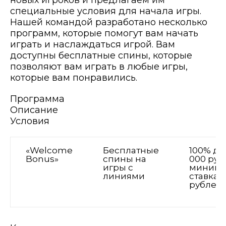
специальные условия для начала игры.
Нашей командой разработано несколько
программ, которые помогут вам начать
играть и наслаждаться игрой. Вам
доступны бесплатные спины, которые
позволяют вам играть в любые игры,
которые вам понравились.
Программа
Описание
Условия
«Welcome
Бесплатные
100% до
Bonus»
спины на
000 руб
игры с
минима
линиями
ставка 5
рублей