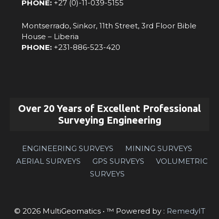
PHONE:
+27 (0)-11-039-5155
Montserrado, Sinkor, 11th Street, 3rd Floor Bible
House – Liberia
PHONE:
‪+231-886-523-420‬
Over 20 Years of Excellent Professional
Surveying Engineering
ENGINEERING SURVEYS
MINING SURVEYS
AERIAL SURVEYS
GPS SURVEYS
VOLUMETRIC
SURVEYS
© 2026 MultiGeomatics • ™ Powered by :
RemedyIT