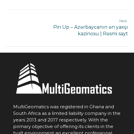
Next:
Pin Up – Azərbaycanın ən yaxşı
kazinosu | Rəsmi sayt
MultiGeomatics was registered in Ghana and
South Africa as a limited liability company in the
years 2013 and 2017 respectively. With the
primary objective of offering its clients in the
built environment an excellent professional