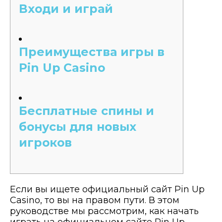
Входи и играй
Преимущества игры в
Pin Up Casino
Бесплатные спины и
бонусы для новых
игроков
Если вы ищете официальный сайт Pin Up
Casino, то вы на правом пути. В этом
руководстве мы рассмотрим, как начать
играть на официальном сайте Pin Up