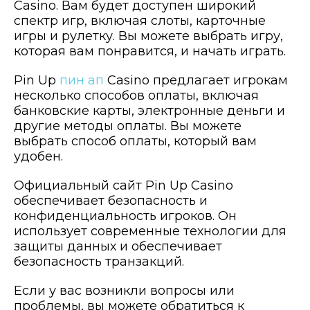
Casino. Вам будет доступен широкий
спектр игр, включая слоты, карточные
игры и рулетку. Вы можете выбрать игру,
которая вам понравится, и начать играть.
Pin Up
пин ап
Casino предлагает игрокам
несколько способов оплаты, включая
банковские карты, электронные деньги и
другие методы оплаты. Вы можете
выбрать способ оплаты, который вам
удобен.
Официальный сайт Pin Up Casino
обеспечивает безопасность и
конфиденциальность игроков. Он
использует современные технологии для
защиты данных и обеспечивает
безопасность транзакций.
Если у вас возникли вопросы или
проблемы, вы можете обратиться к