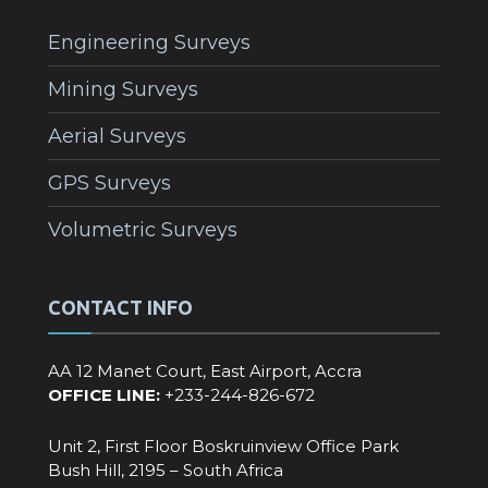
Engineering Surveys
Mining Surveys
Aerial Surveys
GPS Surveys
Volumetric Surveys
CONTACT INFO
AA 12 Manet Court, East Airport, Accra
OFFICE LINE:
+233-244-826-672‬
Unit 2, First Floor Boskruinview Office Park
Bush Hill, 2195 – South Africa