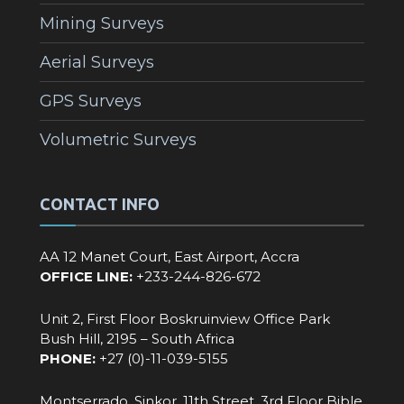
Mining Surveys
Aerial Surveys
GPS Surveys
Volumetric Surveys
CONTACT INFO
AA 12 Manet Court, East Airport, Accra
OFFICE LINE:
+233-244-826-672‬
Unit 2, First Floor Boskruinview Office Park
Bush Hill, 2195 – South Africa
PHONE:
+27 (0)-11-039-5155
Montserrado, Sinkor, 11th Street, 3rd Floor Bible