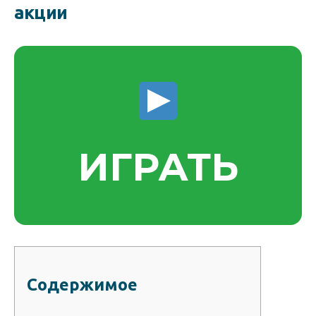
акции
ИГРАТЬ
Содержимое