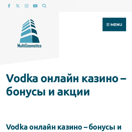
Search
Skip
for:
to
content
MENU
Vodka онлайн казино –
бонусы и акции
Vodka онлайн казино – бонусы и