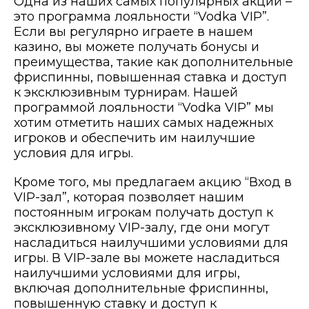
Одна из наших самых популярных акций –
это программа лояльности “Vodka VIP”.
Если вы регулярно играете в нашем
казино, вы можете получать бонусы и
преимущества, такие как дополнительные
фриспинны, повышенная ставка и доступ
к эксклюзивным турнирам. Нашей
программой лояльности “Vodka VIP” мы
хотим отметить наших самых надежных
игроков и обеспечить им наилучшие
условия для игры.
Кроме того, мы предлагаем акцию “Вход в
VIP-зал”, которая позволяет нашим
постоянным игрокам получать доступ к
эксклюзивному VIP-залу, где они могут
насладиться наилучшими условиями для
игры. В VIP-зале вы можете насладиться
наилучшими условиями для игры,
включая дополнительные фриспинны,
повышенную ставку и доступ к