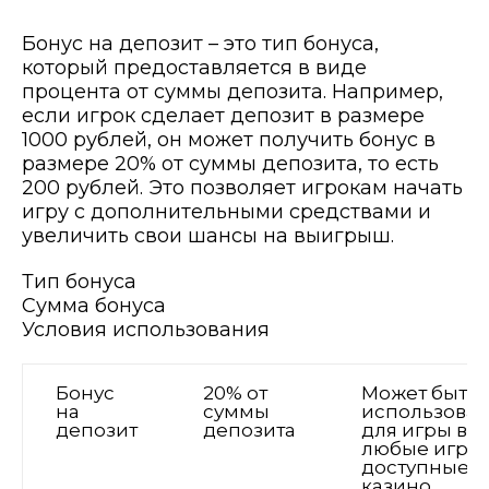
Бонус на депозит – это тип бонуса,
который предоставляется в виде
процента от суммы депозита. Например,
если игрок сделает депозит в размере
1000 рублей, он может получить бонус в
размере 20% от суммы депозита, то есть
200 рублей. Это позволяет игрокам начать
игру с дополнительными средствами и
увеличить свои шансы на выигрыш.
Тип бонуса
Сумма бонуса
Условия использования
Бонус
20% от
Может быть
на
суммы
использова
депозит
депозита
для игры в
любые игры,
доступные в
казино