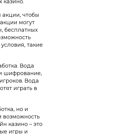
х казино.
 акции, чтобы
 акции могут
, бесплатных
озможность
условия, такие
аботка. Вода
и шифрование,
игроков. Вода
отят играть в
отка, но и
м возможность
йн казино – это
ные игры и