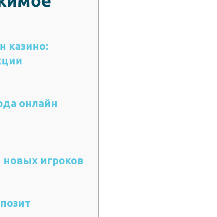
жимое
н казино:
кции
ода онлайн
 новых игроков
епозит