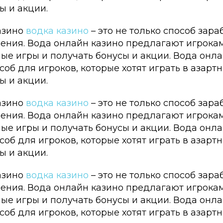
ы и акции.
азино
водка казино
– это не только способ зараб
чения. Вода онлайн казино предлагают игрока
ные игры и получать бонусы и акции. Вода онла
об для игроков, которые хотят играть в азарт
ы и акции.
азино
водка казино
– это не только способ зараб
чения. Вода онлайн казино предлагают игрока
ные игры и получать бонусы и акции. Вода онла
об для игроков, которые хотят играть в азарт
ы и акции.
азино
водка казино
– это не только способ зараб
чения. Вода онлайн казино предлагают игрока
ные игры и получать бонусы и акции. Вода онла
об для игроков, которые хотят играть в азарт