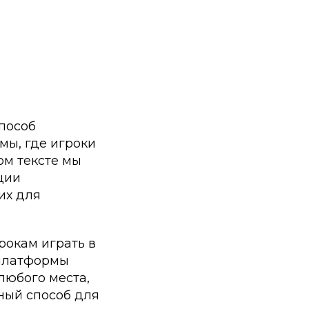
способ
мы, где игроки
ом тексте мы
ции
их для
рокам играть в
и платформы
любого места,
ьный способ для