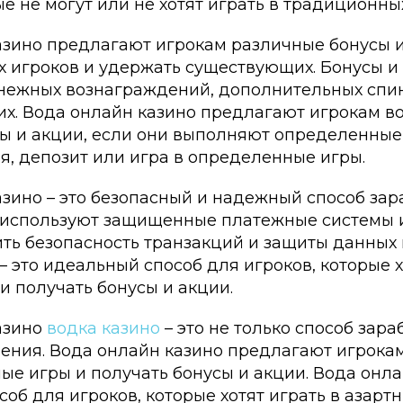
ые не могут или не хотят играть в традиционны
азино предлагают игрокам различные бонусы и
х игроков и удержать существующих. Бонусы и
енежных вознаграждений, дополнительных спин
их. Вода онлайн казино предлагают игрокам в
ы и акции, если они выполняют определенные 
я, депозит или игра в определенные игры.
зино – это безопасный и надежный способ зар
 используют защищенные платежные системы 
ть безопасность транзакций и защиты данных 
– это идеальный способ для игроков, которые х
и получать бонусы и акции.
азино
водка казино
– это не только способ зараб
чения. Вода онлайн казино предлагают игрока
ные игры и получать бонусы и акции. Вода онла
об для игроков, которые хотят играть в азарт