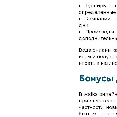
Турниры – э
определенные 
Кампании – 
дни.
Промокоды –
дополнительны
Вода онлайн к
игры и получе
играть в казин
Бонусы 
В vodka онлайн
привлекательны
частности, нов
быть использов