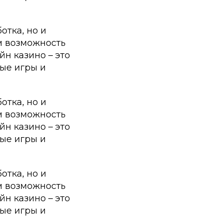
отка, но и
м возможность
йн казино – это
ные игры и
отка, но и
м возможность
йн казино – это
ные игры и
отка, но и
м возможность
йн казино – это
ные игры и