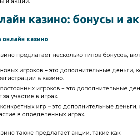
ы и акции.
лайн казино: бонусы и а
 онлайн казино
зино предлагает несколько типов бонусов, вк
новых игроков – это дополнительные деньги, 
регистрации в казино.
постоянных игроков – это дополнительные ден
 за участие в играх.
конкретных игр – это дополнительные деньги,
частие в определенных играх.
зино также предлагает акции, такие как: