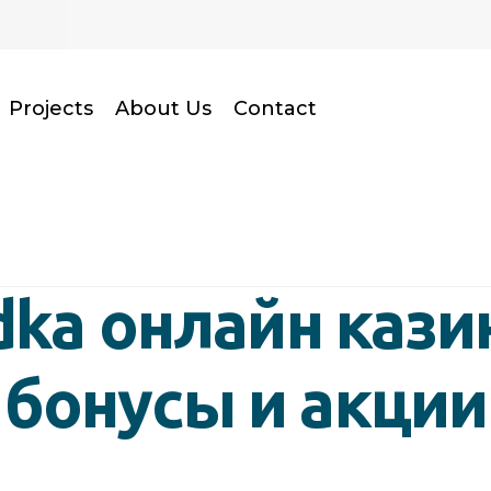
Projects
About Us
Contact
ka онлайн кази
бонусы и акции