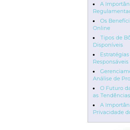
A Importân
Regulamenta
Os Benefíc
Online
Tipos de B
Disponíveis
Estratégias
Responsáveis 
Gerenciame
Análise de Pr
O Futuro d
as Tendência
A Importân
Privacidade 