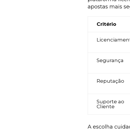
apostas mais se
Critério
Licenciamen
Segurança
Reputação
Suporte ao
Cliente
A escolha cuida