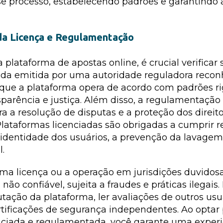
e processo, estabelecendo padrões e garantindo 
da Licença e Regulamentação
plataforma de apostas online, é crucial verificar 
ida emitida por uma autoridade reguladora recon
 que a plataforma opera de acordo com padrões r
sparência e justiça. Além disso, a regulamentação
 a resolução de disputas e a proteção dos direit
lataformas licenciadas são obrigadas a cumprir r
a identidade dos usuários, a prevenção da lavagem
.
ma licença ou a operação em jurisdições duvidosa
ão confiável, sujeita a fraudes e práticas ilegais
tação da plataforma, ler avaliações de outros usuá
ertificações de segurança independentes. Ao opta
nciada e regulamentada, você garante uma experi