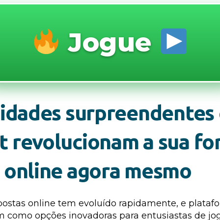
Jogue
lidades surpreendentes
 revolucionam a sua fo
 online agora mesmo
ostas online tem evoluído rapidamente, e plata
 como opções inovadoras para entusiastas de jog