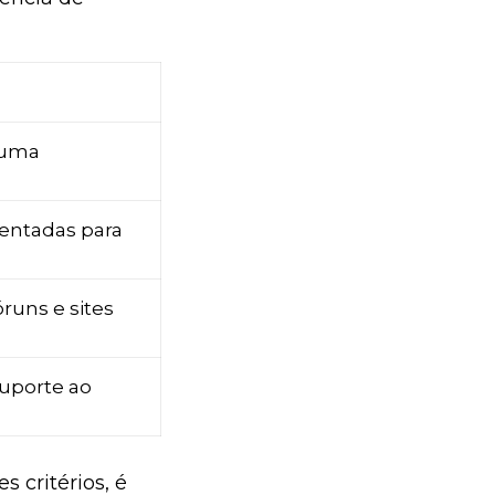
e uma
entadas para
runs e sites
suporte ao
 critérios, é