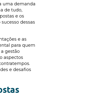
tra uma demanda
ma de tudo,
postas e os
o sucesso dessas
ntações e as
mental para quem
 a gestão
o aspectos
 contratempos.
des e desafios
ostas