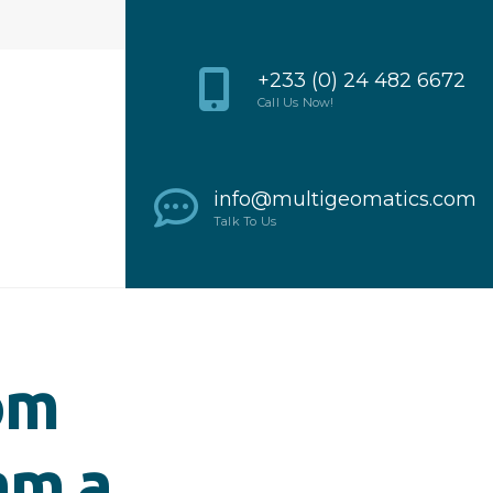
+233 (0) 24 482 6672
Call Us Now!
info@multigeomatics.com
Talk To Us
om
am a