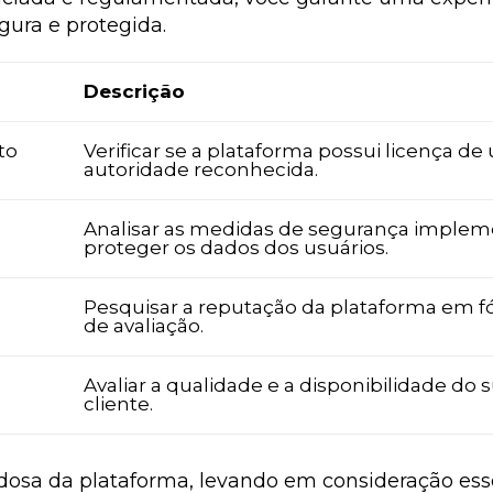
gura e protegida.
Descrição
to
Verificar se a plataforma possui licença d
autoridade reconhecida.
Analisar as medidas de segurança implem
proteger os dados dos usuários.
Pesquisar a reputação da plataforma em fó
de avaliação.
Avaliar a qualidade e a disponibilidade do 
cliente.
dosa da plataforma, levando em consideração esses