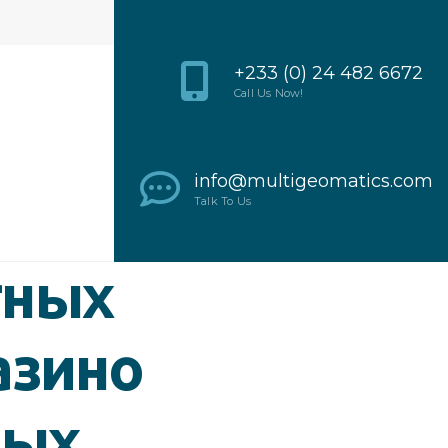
+233 (0) 24 482 6672
Call Us Now!
info@multigeomatics.com
Talk To Us
тных
азино
ных