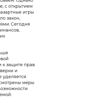
ковьем. Однако
е, с открытием
 азартные игры
ло закон,
ями. Сегодня
инансов,
 их
льше
овой
и к защите прав
оверки и
е уделяется
усмотрены меры
возможности
емой.