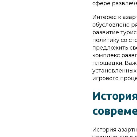
сфере развлеч
Интерес к азар
обусловлено р
развитие тури
политику со ст
предложить св
комплекс разв
площадки. Важ
установленных 
игрового проце
История
совреме
История азартн