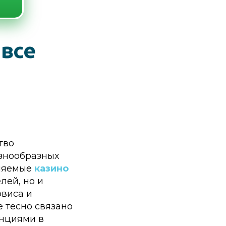
 все
тво
азнообразных
вляемые
казино
лей, но и
рвиса и
е тесно связано
енциями в