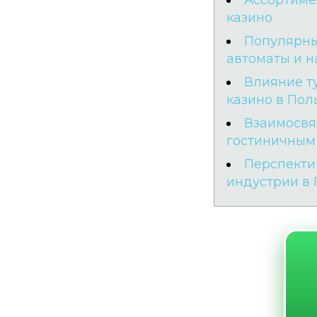
Ассортиме
казино
Популярны
автоматы и н
Влияние т
казино в По
Взаимосвя
гостиничным 
Перспекти
индустрии в