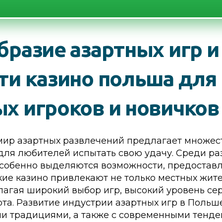
бразие азартных игр и
ти казино польша для
х игроков и новичков
ир азартных развлечений предлагает множес
для любителей испытать свою удачу. Среди р
собенно выделяются возможности, предоста
кие казино привлекают не только местных жите
лагая широкий выбор игр, высокий уровень се
та. Развитие индустрии азартных игр в Польш
ми традициями, а также с современными тенд