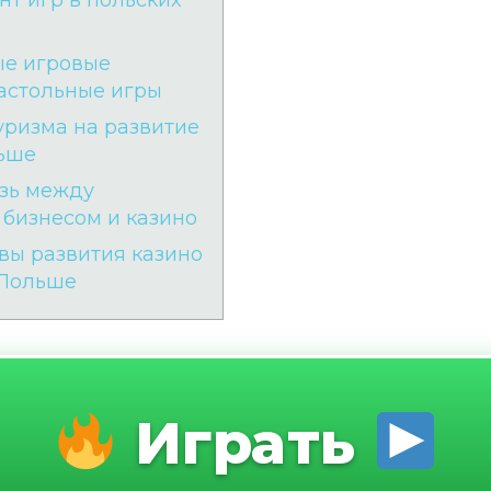
нт игр в польских
е игровые
астольные игры
уризма на развитие
льше
зь между
бизнесом и казино
вы развития казино
 Польше
Играть