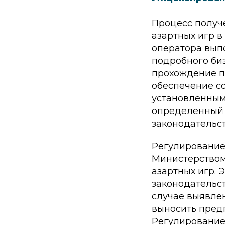
Процесс получ
азартных игр в
оператора вып
подробного би
прохождение п
обеспечение с
установленным
определенный 
законодательст
Регулирование
Министерством
азартных игр. 
законодательст
случае выявле
выносить пред
Регулирование