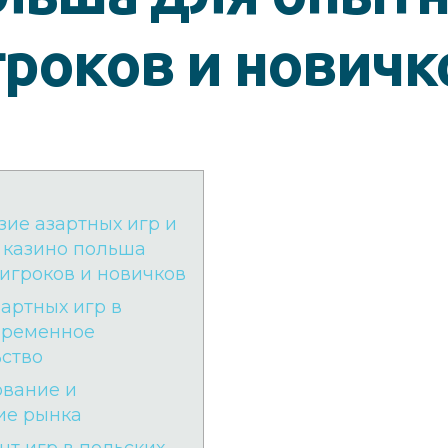
гроков и новичк
зие азартных игр и
 казино польша
игроков и новичков
артных игр в
временное
ьство
вание и
ие рынка