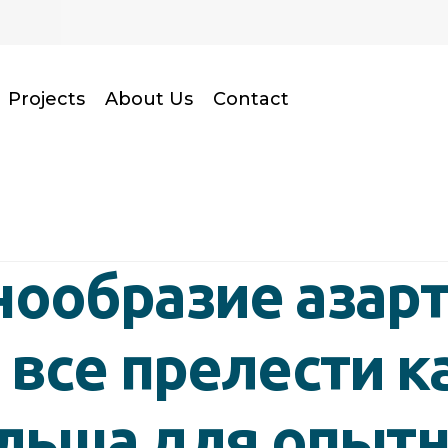
Projects
About Us
Contact
нообразие азар
и все прелести к
льша для опыт