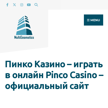
Search
Skip
for:
to
content
MENU
Пинко Казино – играть
в онлайн Pinco Casino –
официальный сайт