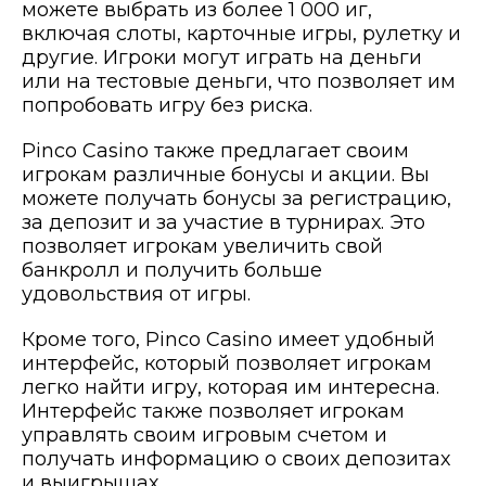
можете выбрать из более 1 000 иг,
включая слоты, карточные игры, рулетку и
другие. Игроки могут играть на деньги
или на тестовые деньги, что позволяет им
попробовать игру без риска.
Pinco Casino также предлагает своим
игрокам различные бонусы и акции. Вы
можете получать бонусы за регистрацию,
за депозит и за участие в турнирах. Это
позволяет игрокам увеличить свой
банкролл и получить больше
удовольствия от игры.
Кроме того, Pinco Casino имеет удобный
интерфейс, который позволяет игрокам
легко найти игру, которая им интересна.
Интерфейс также позволяет игрокам
управлять своим игровым счетом и
получать информацию о своих депозитах
и выигрышах.