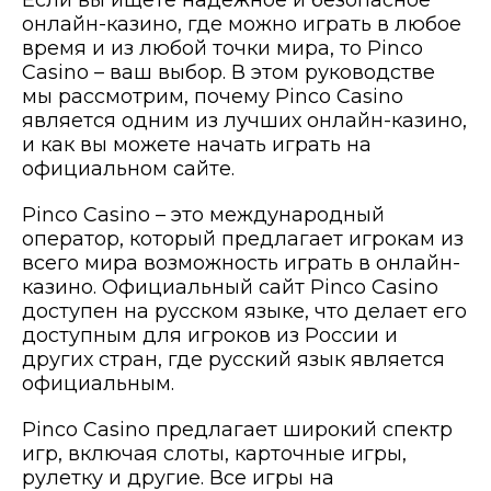
онлайн-казино, где можно играть в любое
время и из любой точки мира, то Pinco
Casino – ваш выбор. В этом руководстве
мы рассмотрим, почему Pinco Casino
является одним из лучших онлайн-казино,
и как вы можете начать играть на
официальном сайте.
Pinco Casino – это международный
оператор, который предлагает игрокам из
всего мира возможность играть в онлайн-
казино. Официальный сайт Pinco Casino
доступен на русском языке, что делает его
доступным для игроков из России и
других стран, где русский язык является
официальным.
Pinco Casino предлагает широкий спектр
игр, включая слоты, карточные игры,
рулетку и другие. Все игры на