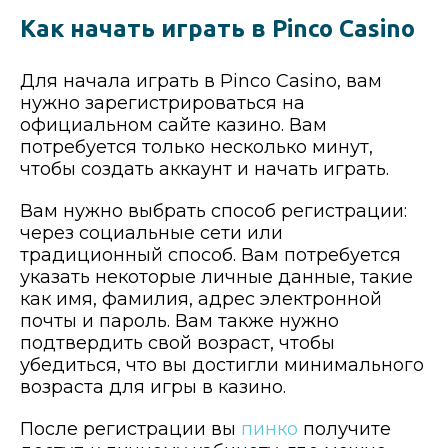
Как начать играть в Pinco Casino
Для начала играть в Pinco Casino, вам
нужно зарегистрироваться на
официальном сайте казино. Вам
потребуется только несколько минут,
чтобы создать аккаунт и начать играть.
Вам нужно выбрать способ регистрации:
через социальные сети или
традиционный способ. Вам потребуется
указать некоторые личные данные, такие
как имя, фамилия, адрес электронной
почты и пароль. Вам также нужно
подтвердить свой возраст, чтобы
убедиться, что вы достигли минимального
возраста для игры в казино.
После регистрации вы
пинко
получите