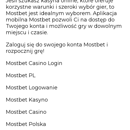
Jeśli szukasz kasyna online, które oferuje
korzystne warunki i szeroki wybór gier, to
Mostbet jest idealnym wyborem. Aplikacja
mobilna Mostbet pozwoli Ci na dostęp do
Twojego konta i możliwość gry w dowolnym
miejscu i czasie.
Zaloguj się do swojego konta Mostbet i
rozpocznij grę!
Mostbet Casino Login
Mostbet PL
Mostbet Logowanie
Mostbet Kasyno
Mostbet Casino
Mostbet Polska