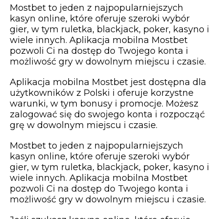
Mostbet to jeden z najpopularniejszych
kasyn online, które oferuje szeroki wybór
gier, w tym ruletka, blackjack, poker, kasyno i
wiele innych. Aplikacja mobilna Mostbet
pozwoli Ci na dostęp do Twojego konta i
możliwość gry w dowolnym miejscu i czasie.
Aplikacja mobilna Mostbet jest dostępna dla
użytkowników z Polski i oferuje korzystne
warunki, w tym bonusy i promocje. Możesz
zalogować się do swojego konta i rozpocząć
grę w dowolnym miejscu i czasie.
Mostbet to jeden z najpopularniejszych
kasyn online, które oferuje szeroki wybór
gier, w tym ruletka, blackjack, poker, kasyno i
wiele innych. Aplikacja mobilna Mostbet
pozwoli Ci na dostęp do Twojego konta i
możliwość gry w dowolnym miejscu i czasie.