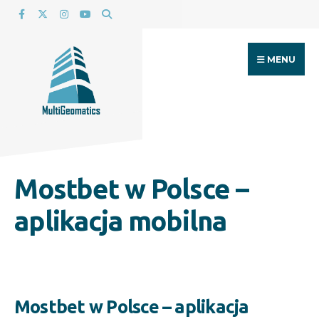
Search
Skip
for:
to
content
MENU
Mostbet w Polsce –
aplikacja mobilna
Mostbet w Polsce – aplikacja