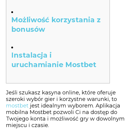
Możliwość korzystania z
bonusów
Instalacja i
uruchamianie Mostbet
Jeśli szukasz kasyna online, które oferuje
szeroki wybór gier i korzystne warunki, to
mostbet
jest idealnym wyborem. Aplikacja
mobilna Mostbet pozwoli Ci na dostęp do
Twojego konta i możliwość gry w dowolnym
miejscu i czasie.