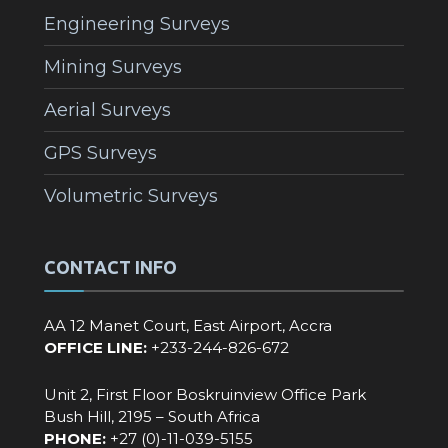
Engineering Surveys
Mining Surveys
Aerial Surveys
GPS Surveys
Volumetric Surveys
CONTACT INFO
AA 12 Manet Court, East Airport, Accra
OFFICE LINE:
+233-244-826-672‬
Unit 2, First Floor Boskruinview Office Park
Bush Hill, 2195 – South Africa
PHONE:
+27 (0)-11-039-5155