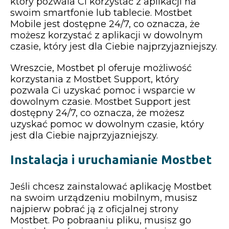
który pozwala Ci korzystać z aplikacji na
swoim smartfonie lub tablecie. Mostbet
Mobile jest dostępne 24/7, co oznacza, że
możesz korzystać z aplikacji w dowolnym
czasie, który jest dla Ciebie najprzyjazniejszy.
Wreszcie, Mostbet pl oferuje możliwość
korzystania z Mostbet Support, który
pozwala Ci uzyskać pomoc i wsparcie w
dowolnym czasie. Mostbet Support jest
dostępny 24/7, co oznacza, że możesz
uzyskać pomoc w dowolnym czasie, który
jest dla Ciebie najprzyjazniejszy.
Instalacja i uruchamianie Mostbet
Jeśli chcesz zainstalować aplikację Mostbet
na swoim urządzeniu mobilnym, musisz
najpierw pobrać ją z oficjalnej strony
Mostbet. Po pobraaniu pliku, musisz go