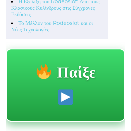
Η Εξέλιξη του Rodeoslot: Από τους
Κλασικούς Κυλίνδρους στις Σύγχρονες
Εκδόσεις
Το Μέλλον του Rodeoslot και οι
Νέες Τεχνολογίες
Παίξε