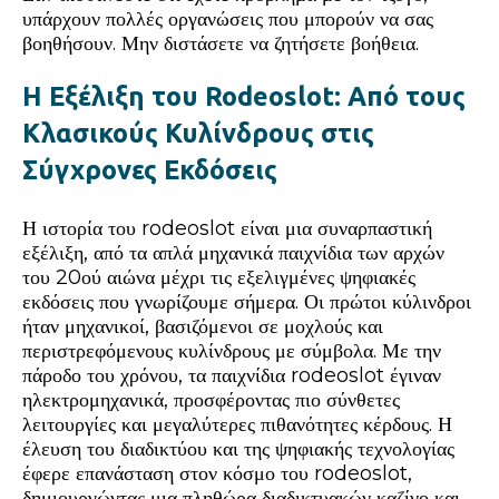
υπάρχουν πολλές οργανώσεις που μπορούν να σας
βοηθήσουν. Μην διστάσετε να ζητήσετε βοήθεια.
Η Εξέλιξη του Rodeoslot: Από τους
Κλασικούς Κυλίνδρους στις
Σύγχρονες Εκδόσεις
Η ιστορία του rodeoslot είναι μια συναρπαστική
εξέλιξη, από τα απλά μηχανικά παιχνίδια των αρχών
του 20ού αιώνα μέχρι τις εξελιγμένες ψηφιακές
εκδόσεις που γνωρίζουμε σήμερα. Οι πρώτοι κύλινδροι
ήταν μηχανικοί, βασιζόμενοι σε μοχλούς και
περιστρεφόμενους κυλίνδρους με σύμβολα. Με την
πάροδο του χρόνου, τα παιχνίδια rodeoslot έγιναν
ηλεκτρομηχανικά, προσφέροντας πιο σύνθετες
λειτουργίες και μεγαλύτερες πιθανότητες κέρδους. Η
έλευση του διαδικτύου και της ψηφιακής τεχνολογίας
έφερε επανάσταση στον κόσμο του rodeoslot,
δημιουργώντας μια πληθώρα διαδικτυακών καζίνο και