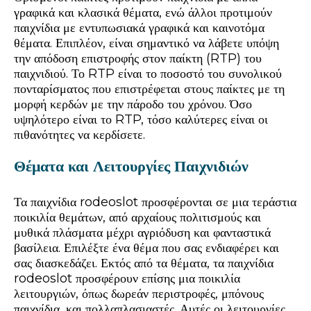
γραφικά και κλασικά θέματα, ενώ άλλοι προτιμούν
παιχνίδια με εντυπωσιακά γραφικά και καινοτόμα
θέματα. Επιπλέον, είναι σημαντικό να λάβετε υπόψη
την απόδοση επιστροφής στον παίκτη (RTP) του
παιχνιδιού. Το RTP είναι το ποσοστό του συνολικού
πονταρίσματος που επιστρέφεται στους παίκτες με τη
μορφή κερδών με την πάροδο του χρόνου. Όσο
υψηλότερο είναι το RTP, τόσο καλύτερες είναι οι
πιθανότητες να κερδίσετε.
Θέματα και Λειτουργίες Παιχνιδιών
Τα παιχνίδια rodeoslot προσφέρονται σε μια τεράστια
ποικιλία θεμάτων, από αρχαίους πολιτισμούς και
μυθικά πλάσματα μέχρι αγριόδυση και φανταστικά
βασίλεια. Επιλέξτε ένα θέμα που σας ενδιαφέρει και
σας διασκεδάζει. Εκτός από τα θέματα, τα παιχνίδια
rodeoslot προσφέρουν επίσης μια ποικιλία
λειτουργιών, όπως δωρεάν περιστροφές, μπόνους
παιχνίδια, και πολλαπλασιαστές. Αυτές οι λειτουργίες