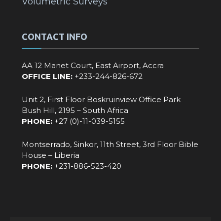
Volumetric Surveys
CONTACT INFO
AA 12 Manet Court, East Airport, Accra
OFFICE LINE:
+233-244-826-672‬
Unit 2, First Floor Boskruinview Office Park
Bush Hill, 2195 – South Africa
PHONE:
+27 (0)-11-039-5155
Montserrado, Sinkor, 11th Street, 3rd Floor Bible
House – Liberia
PHONE:
‪+231-886-523-420‬