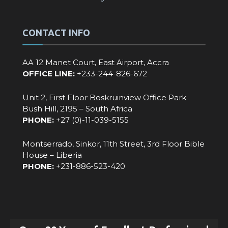
CONTACT INFO
AA 12 Manet Court, East Airport, Accra
OFFICE LINE:
+233-244-826-672‬
Unit 2, First Floor Boskruinview Office Park
Bush Hill, 2195 – South Africa
PHONE:
+27 (0)-11-039-5155
Montserrado, Sinkor, 11th Street, 3rd Floor Bible
House – Liberia
PHONE:
‪+231-886-523-420‬