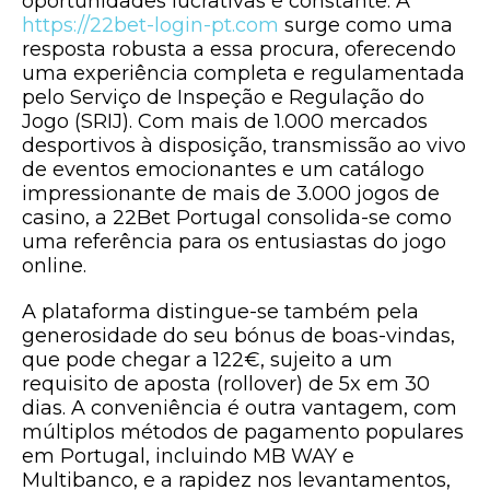
oportunidades lucrativas é constante. A
https://22bet-login-pt.com
surge como uma
resposta robusta a essa procura, oferecendo
uma experiência completa e regulamentada
pelo Serviço de Inspeção e Regulação do
Jogo (SRIJ). Com mais de 1.000 mercados
desportivos à disposição, transmissão ao vivo
de eventos emocionantes e um catálogo
impressionante de mais de 3.000 jogos de
casino, a 22Bet Portugal consolida-se como
uma referência para os entusiastas do jogo
online.
A plataforma distingue-se também pela
generosidade do seu bónus de boas-vindas,
que pode chegar a 122€, sujeito a um
requisito de aposta (rollover) de 5x em 30
dias. A conveniência é outra vantagem, com
múltiplos métodos de pagamento populares
em Portugal, incluindo MB WAY e
Multibanco, e a rapidez nos levantamentos,