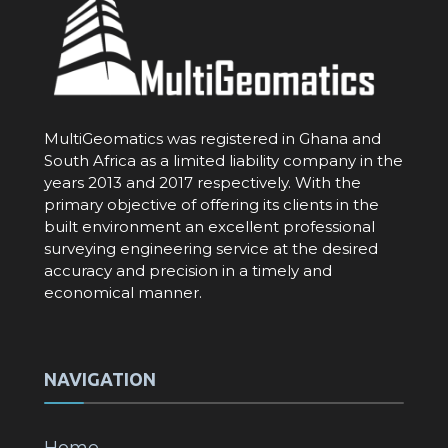
MultiGeomatics was registered in Ghana and
South Africa as a limited liability company in the
years 2013 and 2017 respectively. With the
primary objective of offering its clients in the
built environment an excellent professional
surveying engineering service at the desired
accuracy and precision in a timely and
economical manner.
NAVIGATION
Home