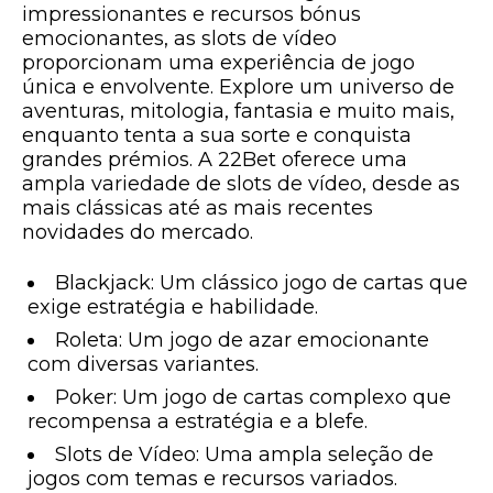
impressionantes e recursos bónus
emocionantes, as slots de vídeo
proporcionam uma experiência de jogo
única e envolvente. Explore um universo de
aventuras, mitologia, fantasia e muito mais,
enquanto tenta a sua sorte e conquista
grandes prémios. A 22Bet oferece uma
ampla variedade de slots de vídeo, desde as
mais clássicas até as mais recentes
novidades do mercado.
Blackjack: Um clássico jogo de cartas que
exige estratégia e habilidade.
Roleta: Um jogo de azar emocionante
com diversas variantes.
Poker: Um jogo de cartas complexo que
recompensa a estratégia e a blefe.
Slots de Vídeo: Uma ampla seleção de
jogos com temas e recursos variados.