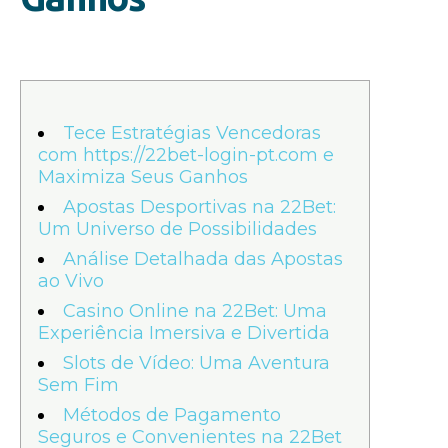
Tece Estratégias Vencedoras
com https://22bet-login-pt.com e
Maximiza Seus Ganhos
Apostas Desportivas na 22Bet:
Um Universo de Possibilidades
Análise Detalhada das Apostas
ao Vivo
Casino Online na 22Bet: Uma
Experiência Imersiva e Divertida
Slots de Vídeo: Uma Aventura
Sem Fim
Métodos de Pagamento
Seguros e Convenientes na 22Bet