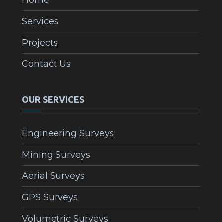
Services
Projects
Contact Us
OUR SERVICES
Engineering Surveys
Mining Surveys
Aerial Surveys
GPS Surveys
Volumetric Surveys