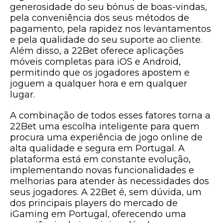
generosidade do seu bónus de boas-vindas,
pela conveniência dos seus métodos de
pagamento, pela rapidez nos levantamentos
e pela qualidade do seu suporte ao cliente.
Além disso, a 22Bet oferece aplicações
móveis completas para iOS e Android,
permitindo que os jogadores apostem e
joguem a qualquer hora e em qualquer
lugar.
A combinação de todos esses fatores torna a
22Bet uma escolha inteligente para quem
procura uma experiência de jogo online de
alta qualidade e segura em Portugal. A
plataforma está em constante evolução,
implementando novas funcionalidades e
melhorias para atender às necessidades dos
seus jogadores. A 22Bet é, sem dúvida, um
dos principais players do mercado de
iGaming em Portugal, oferecendo uma