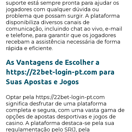
suporte está sempre pronta para ajudar os
jogadores com qualquer dúvida ou
problema que possam surgir. A plataforma
disponibiliza diversos canais de
comunicação, incluindo chat ao vivo, e-mail
e telefone, para garantir que os jogadores
recebam a assistência necessária de forma
rápida e eficiente.
As Vantagens de Escolher a
https://22bet-login-pt.com para
Suas Apostas e Jogos
Optar pela https://22bet-login-pt.com
significa desfrutar de uma plataforma
completa e segura, com uma vasta gama de
opções de apostas desportivas e jogos de
casino. A plataforma destaca-se pela sua
regulamentação pelo SRIJ, pela