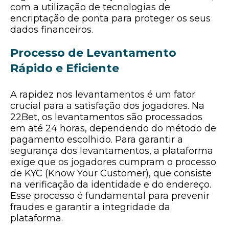
com a utilização de tecnologias de
encriptação de ponta para proteger os seus
dados financeiros.
Processo de Levantamento
Rápido e Eficiente
A rapidez nos levantamentos é um fator
crucial para a satisfação dos jogadores. Na
22Bet, os levantamentos são processados
em até 24 horas, dependendo do método de
pagamento escolhido. Para garantir a
segurança dos levantamentos, a plataforma
exige que os jogadores cumpram o processo
de KYC (Know Your Customer), que consiste
na verificação da identidade e do endereço.
Esse processo é fundamental para prevenir
fraudes e garantir a integridade da
plataforma.