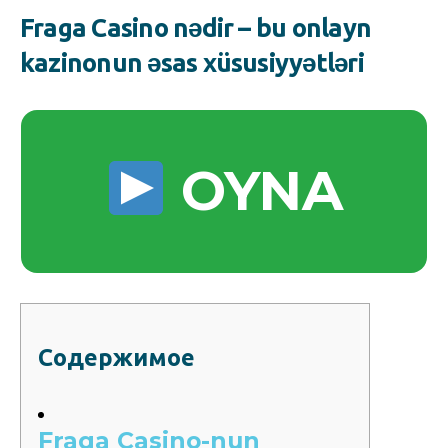
Fraga Casino nədir – bu onlayn
kazinonun əsas xüsusiyyətləri
OYNA
Содержимое
Fraga Casino-nun