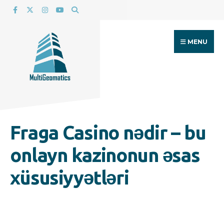
Search
Skip
for:
to
content
MENU
Fraga Casino nədir – bu
onlayn kazinonun əsas
xüsusiyyətləri