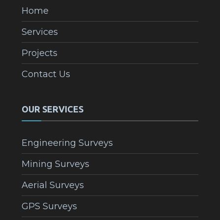
Home
Services
Projects
Contact Us
OUR SERVICES
Engineering Surveys
Mining Surveys
Aerial Surveys
GPS Surveys