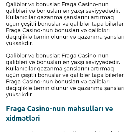
Qaliblər və bonuslar: Fraga Casino-nun
qalibləri və bonusları ən yaxşı səviyyədədir.
Kullanıcılar qazanma şanslarını artırmaq
üçün çeşitli bonuslar və qaliblər tapa bilərlər.
Fraga Casino-nun bonusları və qalibləri
dəqiqliklə təmin olunur və qazanma şansları
yüksəkdir.
Qaliblər və bonuslar: Fraga Casino-nun
qalibləri və bonusları ən yaxşı səviyyədədir.
Kullanıcılar qazanma şanslarını artırmaq
üçün çeşitli bonuslar və qaliblər tapa bilərlər.
Fraga Casino-nun bonusları və qalibləri
dəqiqliklə təmin olunur və qazanma şansları
yüksəkdir.
Fraga Casino-nun məhsulları və
xidmətləri