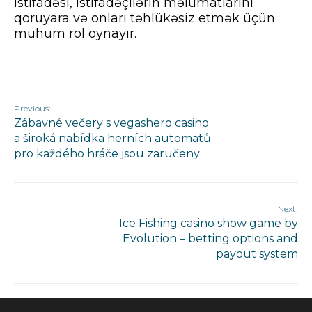
istifadəsi, istifadəçilərin məlumatlarını
qoruyara və onları təhlükəsiz etmək üçün
mühüm rol oynayır.
Previous:
Zábavné večery s vegashero casino
a široká nabídka herních automatů
pro každého hráče jsou zaručeny
Next:
Ice Fishing casino show game by
Evolution – betting options and
payout system