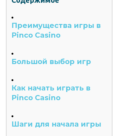
Преимущества игры в
Pinco Casino
Большой выбор игр
Как начать играть в
Pinco Casino
Шаги для начала игры