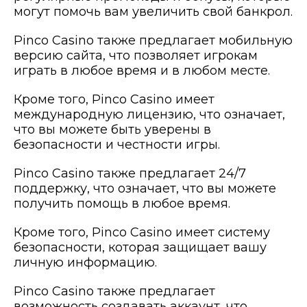
могут помочь вам увеличить свой банкрол.
Pinco Casino также предлагает мобильную
версию сайта, что позволяет игрокам
играть в любое время и в любом месте.
Кроме того, Pinco Casino имеет
международную лицензию, что означает,
что вы можете быть уверены в
безопасности и честности игры.
Pinco Casino также предлагает 24/7
поддержку, что означает, что вы можете
получить помощь в любое время.
Кроме того, Pinco Casino имеет систему
безопасности, которая защищает вашу
личную информацию.
Pinco Casino также предлагает
возможность создавать аккаунт, что