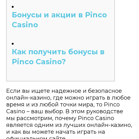
Бонусы и акции в Pinco
Casino
Как получить бонусы в
Pinco Casino?
Если вы ищете надежное и безопасное
онлайн-казино, где можно играть в любое
время и из любой точки мира, то Pinco
Casino – ваш выбор. В этом руководстве
мы рассмотрим, почему Pinco Casino
является одним из лучших онлайн-казино,
и как вы можете начать играть на
официальном сайте.