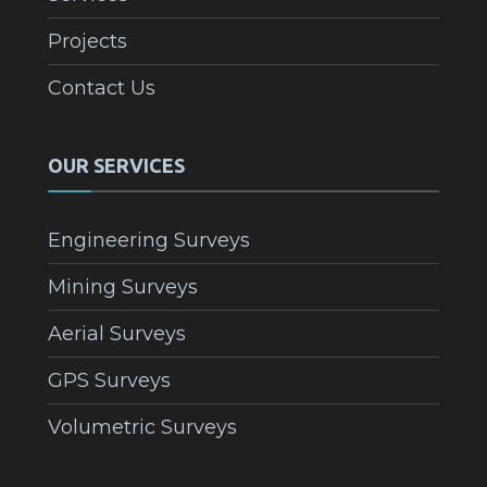
Projects
Contact Us
OUR SERVICES
Engineering Surveys
Mining Surveys
Aerial Surveys
GPS Surveys
Volumetric Surveys