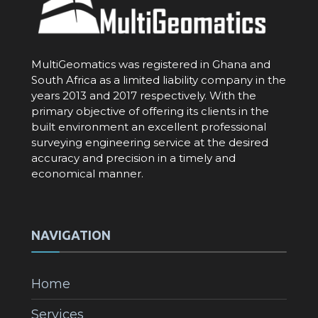
MultiGeomatics was registered in Ghana and
South Africa as a limited liability company in the
years 2013 and 2017 respectively. With the
primary objective of offering its clients in the
built environment an excellent professional
surveying engineering service at the desired
accuracy and precision in a timely and
economical manner.
NAVIGATION
Home
Services