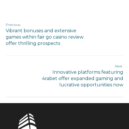
Previous:
Vibrant bonuses and extensive
games within fair go casino review
offer thrilling prospects
Next:
Innovative platforms featuring
4rabet offer expanded gaming and
lucrative opportunities now