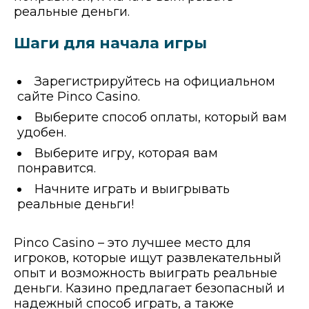
реальные деньги.
Шаги для начала игры
Зарегистрируйтесь на официальном
сайте Pinco Casino.
Выберите способ оплаты, который вам
удобен.
Выберите игру, которая вам
понравится.
Начните играть и выигрывать
реальные деньги!
Pinco Casino – это лучшее место для
игроков, которые ищут развлекательный
опыт и возможность выиграть реальные
деньги. Казино предлагает безопасный и
надежный способ играть, а также