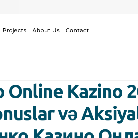
Projects
About Us
Contact
o Online Kazino 2
nuslar və Aksiya
нко Казино Онл