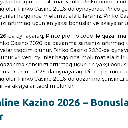
iyalar haqqında məlumat verilir. Pinko promo co
aq olar. Pinko Casino 2026-da oynayaraq, Pinco ga
oyunlar haqqında məlumat ala bilərsiniz. Pinko C
zı artırmaq üçün ən yaxşı bonuslar və aksiyalar 
26-da oynayaraq, Pinco promo code ilə qazanma 
Pinko Casino 2026-da qazanma şansınızı artırmaq 
iyalar təqdim olunur. Pinko Casino 2026-da oynay
lunur və yeni oyunlar haqqında məlumat ala bilərs
qazanma şansınızı artırmaq üçün ən yaxşı bonusla
Pinko Casino 2026-da oynayaraq, Pinco promo co
maq olar. Pinko Casino 2026-da qazanma şansınızı
r və aksiyalar təqdim olunur.
line Kazino 2026 – Bonusla
r