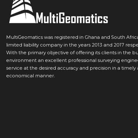
MultiGeomatics was registered in Ghana and South Africa
limited liability company in the years 2013 and 2017 respe
With the primary objective of offering its clients in the bu
environment an excellent professional surveying engine
service at the desired accuracy and precision in a timely
economical manner.