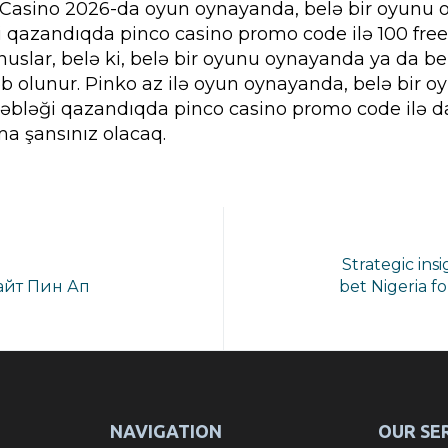
co Casino 2026-da oyun oynayanda, belə bir oyunu
i qazandıqda pinco casino promo code ilə 100 free
onuslar, belə ki, belə bir oyunu oynayanda ya da be
b olunur. Pinko az ilə oyun oynayanda, belə bir 
məbləği qazandıqda pinco casino promo code ilə d
a şansınız olacaq.
Strategic ins
йт Пин Ап
bet Nigeria fo
NAVIGATION
OUR SE