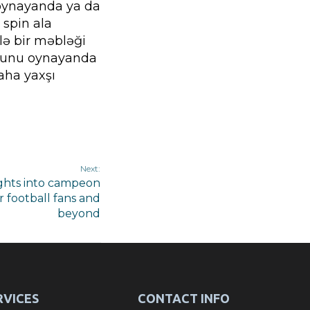
 oynayanda ya da
 spin ala
lə bir məbləği
oyunu oynayanda
aha yaxşı
Next:
ights into campeon
r football fans and
beyond
RVICES
CONTACT INFO