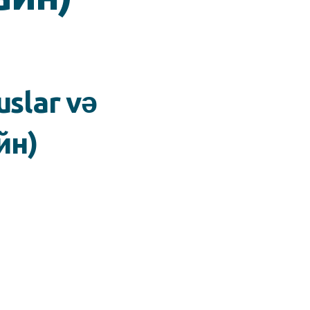
uslar və
йн)