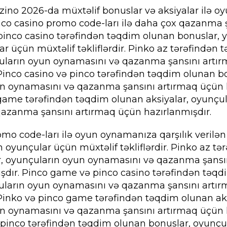
zino 2026-da müxtəlif bonuslar və aksiyalar ilə 
Pinco casino promo code-ları ilə daha çox qazanma şa
inco casino tərəfindən təqdim olunan bonuslar, y
r üçün müxtəlif təkliflərdir. Pinko az tərəfindən
çuların oyun oynamasını və qazanma şansını artı
 Pinco casino və pinco tərəfindən təqdim olunan b
n oynamasını və qazanma şansını artırmaq üçün h
game tərəfindən təqdim olunan aksiyalar, oyunçu
azanma şansını artırmaq üçün hazırlanmışdır.
mo code-ları ilə oyun oynamanıza qarşılık verilən
 oyunçular üçün müxtəlif təkliflərdir. Pinko az t
r, oyunçuların oyun oynamasını və qazanma şansı
şdır. Pinco game və pinco casino tərəfindən təq
uların oyun oynamasını və qazanma şansını artı
 Pinko və pinco game tərəfindən təqdim olunan aks
n oynamasını və qazanma şansını artırmaq üçün h
 pinco tərəfindən təqdim olunan bonuslar, oyunçu