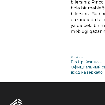
bilərsiniz. Pin
belə bir məbləğ
bilərsiniz. Bu b
qazandıqda tələ
ya da belə bir 
məbləği qazanm
Previous:
Pin Up Казино –
Официальный са
вход на зеркало