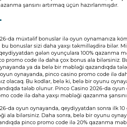
azanma şansını artırmaq üçün hazırlanmışdır.
r
26-da müxtəlif bonuslar ilə oyun oynamanıza kö
 bu bonuslar sizi daha yaxşı təkmilləşdirə bilər. M
 qeydiyyatdan gələn oyunçulara 100% qazanma məb
o promo code ilə daha çox bonus ala bilərsiniz. Bu
oynayanda ya da belə bir məbləği qazandıqda tələ
oyun oynayanda, pinco casino promo code ilə da
z olacaq. Bu kodlar, belə ki, belə bir oyunu oyna
andıqda tələb olunur. Pinco Casino 2026-da oyun
omo code ilə daha yaxşı məbləği qazanma şansını
26-da oyun oynayanda, qeydiyyatdan sonra ilk 10
 ala bilərsiniz. Daha sonra, belə bir oyunu oyna
zandıqda pinco promo code ilə 20% qazanma məbl