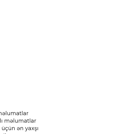
 məlumatlar
lı məlumatlar
 üçün ən yaxşı