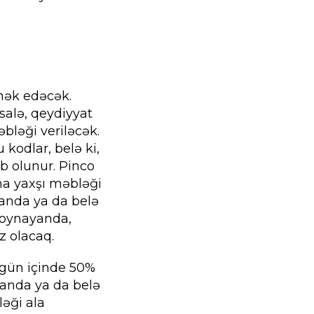
mək edəcək.
isalə, qeydiyyat
ləği veriləcək.
 kodlar, belə ki,
b olunur. Pinco
ha yaxşı məbləği
yanda ya da belə
 oynayanda,
z olacaq.
 gün içinde 50%
yanda ya da belə
əği ala