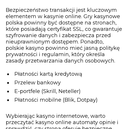
Bezpieczeństwo transakcji jest kluczowym
elementem w kasynie online. Gry kasynowe
polska powinny być dostępne na stronach,
które posiadają certyfikat SSL, co gwarantuje
szyfrowanie danych i zabezpiecza przed
nieuprawnionym dostępem. Ponadto,
polskie kasyno powinno mieć jasną politykę
prywatności i regulamin, który określa
zasady przetwarzania danych osobowych.
Płatności kartą kredytową
Przelew bankowy
E-portfele (Skrill, Neteller)
Płatności mobilne (Blik, Dotpay)
Wybierając kasyno internetowe, warto
przeczytać kasyno online automaty opinie i
sprawdzić, czy strona oferuje bezpieczne