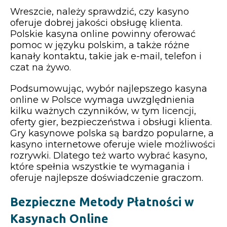
Wreszcie, należy sprawdzić, czy kasyno
oferuje dobrej jakości obsługę klienta.
Polskie kasyna online powinny oferować
pomoc w języku polskim, a także różne
kanały kontaktu, takie jak e-mail, telefon i
czat na żywo.
Podsumowując, wybór najlepszego kasyna
online w Polsce wymaga uwzględnienia
kilku ważnych czynników, w tym licencji,
oferty gier, bezpieczeństwa i obsługi klienta.
Gry kasynowe polska są bardzo popularne, a
kasyno internetowe oferuje wiele możliwości
rozrywki. Dlatego też warto wybrać kasyno,
które spełnia wszystkie te wymagania i
oferuje najlepsze doświadczenie graczom.
Bezpieczne Metody Płatności w
Kasynach Online