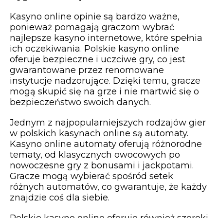
Kasyno online opinie są bardzo ważne,
ponieważ pomagają graczom wybrać
najlepsze kasyno internetowe, które spełnia
ich oczekiwania. Polskie kasyno online
oferuje bezpieczne i uczciwe gry, co jest
gwarantowane przez renomowane
instytucje nadzorujące. Dzięki temu, gracze
mogą skupić się na grze i nie martwić się o
bezpieczeństwo swoich danych.
Jednym z najpopularniejszych rodzajów gier
w polskich kasynach online są automaty.
Kasyno online automaty oferują różnorodne
tematy, od klasycznych owocowych po
nowoczesne gry z bonusami i jackpotami.
Gracze mogą wybierać spośród setek
różnych automatów, co gwarantuje, że każdy
znajdzie coś dla siebie.
Polskie kasyno online oferuje również szeroki