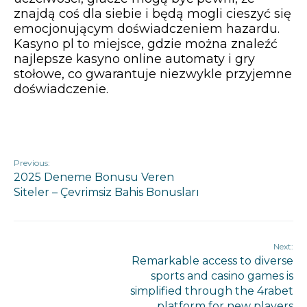
znajdą coś dla siebie i będą mogli cieszyć się
emocjonującym doświadczeniem hazardu.
Kasyno pl to miejsce, gdzie można znaleźć
najlepsze kasyno online automaty i gry
stołowe, co gwarantuje niezwykle przyjemne
doświadczenie.
Previous:
2025 Deneme Bonusu Veren
Siteler – Çevrimsiz Bahis Bonusları
Next:
Remarkable access to diverse
sports and casino games is
simplified through the 4rabet
platform for new players