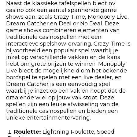
Naast de klassieke tafelspellen biedt nv
casino ook een aantal spannende game
shows aan, zoals Crazy Time, Monopoly Live,
Dream Catcher en Deal or No Deal. Deze
game shows combineren elementen van
traditionele casinospellen met een
interactieve spelshow-ervaring. Crazy Time is
bijvoorbeeld een populair spel waarbij je
inzet op verschillende vakken en de kans
hebt om grote prijzen te winnen. Monopoly
Live biedt de mogelijkheid om het bekende
bordspel te spelen met een live dealer, en
Dream Catcher is een eenvoudig spel
waarbij je inzet op een vak en hoopt dat de
draaiende wiel op jouw vak stopt. Deze
spellen zijn een leuke afwisseling van de
traditionele casinospellen en bieden een
unieke entertainmentervaring.
Roulette:
Lightning Roulette, Speed