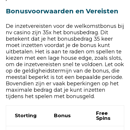
Bonusvoorwaarden en Vereisten
De inzetvereisten voor de welkomstbonus bij
nv casino zijn 35x het bonusbedrag. Dit
betekent dat je het bonusbedrag 35 keer
moet inzetten voordat je de bonus kunt
uitbetalen. Het is aan te raden om spellen te
kiezen met een lage house edge, zoals slots,
om de inzetvereisten snel te voldoen. Let ook
op de geldigheidstermijn van de bonus, die
meestal beperkt is tot een bepaalde periode.
Bovendien zijn er vaak beperkingen op het
maximale bedrag dat je kunt inzetten
tijdens het spelen met bonusgeld.
Free
Storting
Bonus
Spins