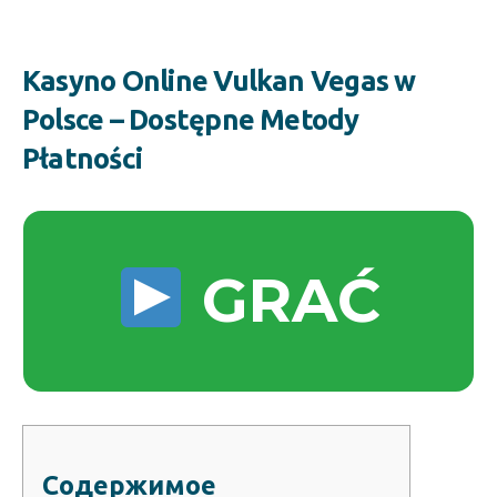
Kasyno Online Vulkan Vegas w
Polsce – Dostępne Metody
Płatności
GRAĆ
Содержимое