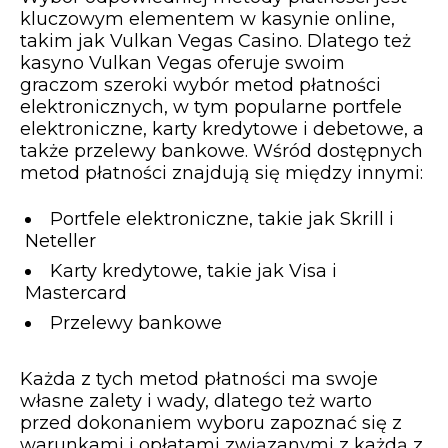
kluczowym elementem w kasynie online,
takim jak Vulkan Vegas Casino. Dlatego też
kasyno Vulkan Vegas oferuje swoim
graczom szeroki wybór metod płatności
elektronicznych, w tym popularne portfele
elektroniczne, karty kredytowe i debetowe, a
także przelewy bankowe. Wśród dostępnych
metod płatności znajdują się między innymi:
Portfele elektroniczne, takie jak Skrill i
Neteller
Karty kredytowe, takie jak Visa i
Mastercard
Przelewy bankowe
Każda z tych metod płatności ma swoje
własne zalety i wady, dlatego też warto
przed dokonaniem wyboru zapoznać się z
warunkami i opłatami związanymi z każdą z