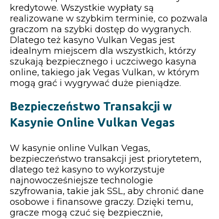
kredytowe. Wszystkie wypłaty są
realizowane w szybkim terminie, co pozwala
graczom na szybki dostęp do wygranych.
Dlatego też kasyno Vulkan Vegas jest
idealnym miejscem dla wszystkich, którzy
szukają bezpiecznego i uczciwego kasyna
online, takiego jak Vegas Vulkan, w którym
mogą grać i wygrywać duże pieniądze.
Bezpieczeństwo Transakcji w
Kasynie Online Vulkan Vegas
W kasynie online Vulkan Vegas,
bezpieczeństwo transakcji jest priorytetem,
dlatego też kasyno to wykorzystuje
najnowocześniejsze technologie
szyfrowania, takie jak SSL, aby chronić dane
osobowe i finansowe graczy. Dzięki temu,
gracze mogą czuć się bezpiecznie,