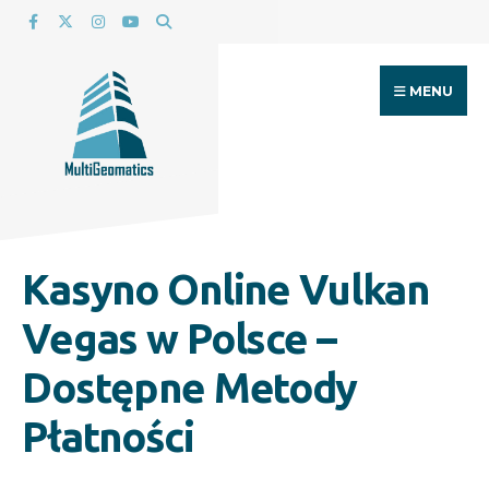
Search
Skip
for:
to
content
MENU
Kasyno Online Vulkan
Vegas w Polsce –
Dostępne Metody
Płatności