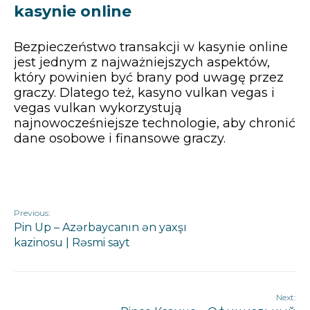
kasynie online
Bezpieczeństwo transakcji w kasynie online
jest jednym z najważniejszych aspektów,
który powinien być brany pod uwagę przez
graczy. Dlatego też, kasyno vulkan vegas i
vegas vulkan wykorzystują
najnowocześniejsze technologie, aby chronić
dane osobowe i finansowe graczy.
Previous:
Pin Up – Azərbaycanın ən yaxşı
kazinosu | Rəsmi sayt
Next: