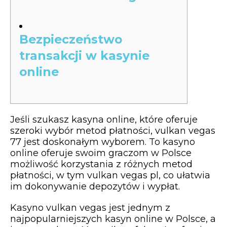
Bezpieczeństwo
transakcji w kasynie
online
Jeśli szukasz kasyna online, które oferuje
szeroki wybór metod płatności, vulkan vegas
77 jest doskonałym wyborem. To kasyno
online oferuje swoim graczom w Polsce
możliwość korzystania z różnych metod
płatności, w tym vulkan vegas pl, co ułatwia
im dokonywanie depozytów i wypłat.
Kasyno vulkan vegas jest jednym z
najpopularniejszych kasyn online w Polsce, a