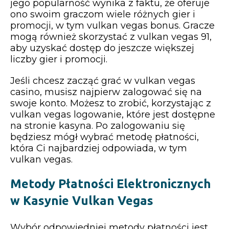
jego popularność wynika z faktu, że oferuje
ono swoim graczom wiele różnych gier i
promocji, w tym vulkan vegas bonus. Gracze
mogą również skorzystać z vulkan vegas 91,
aby uzyskać dostęp do jeszcze większej
liczby gier i promocji.
Jeśli chcesz zacząć grać w vulkan vegas
casino, musisz najpierw zalogować się na
swoje konto. Możesz to zrobić, korzystając z
vulkan vegas logowanie, które jest dostępne
na stronie kasyna. Po zalogowaniu się
będziesz mógł wybrać metodę płatności,
która Ci najbardziej odpowiada, w tym
vulkan vegas.
Metody Płatności Elektronicznych
w Kasynie Vulkan Vegas
Wybór odpowiedniej metody płatności jest