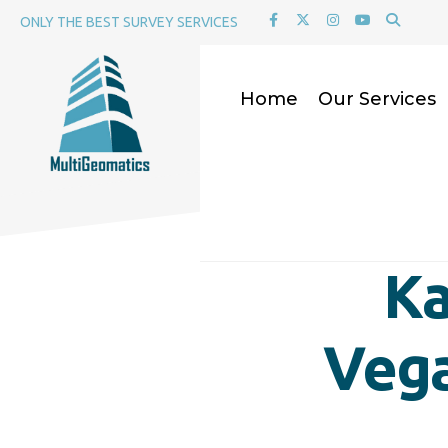
for:
Skip
ONLY THE BEST SURVEY SERVICES
to
content
Home
Our Services
Ka
Vega