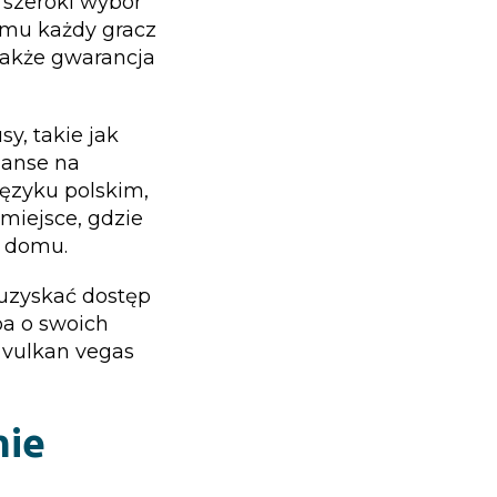
 szeroki wybór
zemu każdy gracz
 także gwarancja
y, takie jak
zanse na
języku polskim,
 miejsce, gdzie
z domu.
 uzyskać dostęp
ba o swoich
ż vulkan vegas
mie