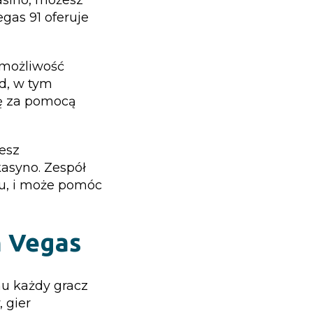
casino, możesz
egas 91 oferuje
e możliwość
od, w tym
ię za pomocą
żesz
kasyno. Zespół
iu, i może pomóc
n Vegas
mu każdy gracz
 gier