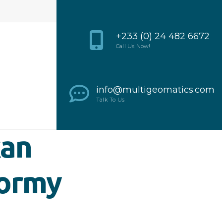
+233 (0) 24 482 6672
Call Us Now!
info@multigeomatics.com
Talk To Us
kan
formy