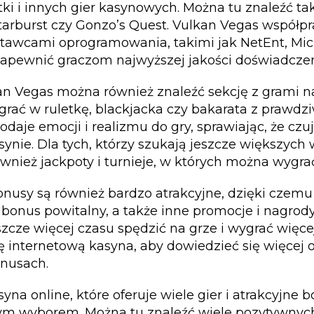
tki i innych gier kasynowych. Można tu znaleźć tak
tarburst czy Gonzo’s Quest. Vulkan Vegas współpr
stawcami oprogramowania, takimi jak NetEnt, Mi
zapewnić graczom najwyższej jakości doświadczen
n Vegas można również znaleźć sekcję z grami n
rać w ruletkę, blackjacka czy bakarata z prawdz
odaje emocji i realizmu do gry, sprawiając, że czuj
nie. Dla tych, którzy szukają jeszcze większych 
ównież jackpoty i turnieje, w których można wygra
nusy są również bardzo atrakcyjne, dzięki czemu
onus powitalny, a także inne promocje i nagrody
zcze więcej czasu spędzić na grze i wygrać więce
ę internetową kasyna, aby dowiedzieć się więcej 
onusach.
syna online, które oferuje wiele gier i atrakcyjne 
ym wyborem. Można tu znaleźć wiele pozytywnych