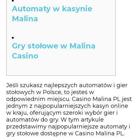
Automaty w kasynie
Malina
Gry stołowe w Malina
Casino
Jeśli szukasz najlepszych automatów i gier
stołowych w Polsce, to jesteś w
odpowiednim miejscu. Casino Malina PL jest
jednym z najpopularniejszych kasyn online
w kraju, oferującym szeroki wybór gier i
automatów do gry. W tym artykule
przedstawimy najpopularniejsze automaty i
gry stołowe dostępne w Casino Malina PL.