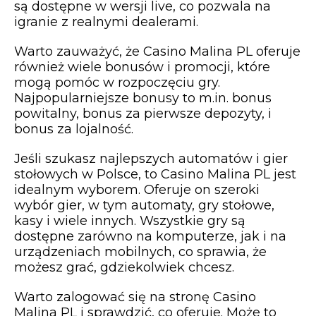
są dostępne w wersji live, co pozwala na
igranie z realnymi dealerami.
Warto zauważyć, że Casino Malina PL oferuje
również wiele bonusów i promocji, które
mogą pomóc w rozpoczęciu gry.
Najpopularniejsze bonusy to m.in. bonus
powitalny, bonus za pierwsze depozyty, i
bonus za lojalność.
Jeśli szukasz najlepszych automatów i gier
stołowych w Polsce, to Casino Malina PL jest
idealnym wyborem. Oferuje on szeroki
wybór gier, w tym automaty, gry stołowe,
kasy i wiele innych. Wszystkie gry są
dostępne zarówno na komputerze, jak i na
urządzeniach mobilnych, co sprawia, że
możesz grać, gdziekolwiek chcesz.
Warto zalogować się na stronę Casino
Malina PL i sprawdzić, co oferuje. Może to