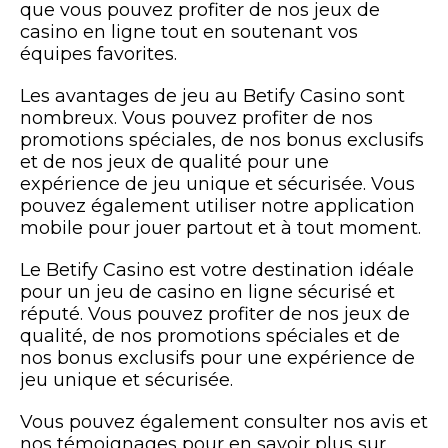
que vous pouvez profiter de nos jeux de
casino en ligne tout en soutenant vos
équipes favorites.
Les avantages de jeu au Betify Casino sont
nombreux. Vous pouvez profiter de nos
promotions spéciales, de nos bonus exclusifs
et de nos jeux de qualité pour une
expérience de jeu unique et sécurisée. Vous
pouvez également utiliser notre application
mobile pour jouer partout et à tout moment.
Le Betify Casino est votre destination idéale
pour un jeu de casino en ligne sécurisé et
réputé. Vous pouvez profiter de nos jeux de
qualité, de nos promotions spéciales et de
nos bonus exclusifs pour une expérience de
jeu unique et sécurisée.
Vous pouvez également consulter nos avis et
nos témoignages pour en savoir plus sur