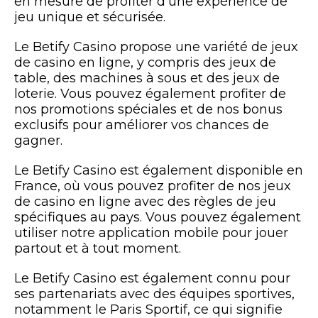
en mesure de profiter d’une expérience de
jeu unique et sécurisée.
Le Betify Casino propose une variété de jeux
de casino en ligne, y compris des jeux de
table, des machines à sous et des jeux de
loterie. Vous pouvez également profiter de
nos promotions spéciales et de nos bonus
exclusifs pour améliorer vos chances de
gagner.
Le Betify Casino est également disponible en
France, où vous pouvez profiter de nos jeux
de casino en ligne avec des règles de jeu
spécifiques au pays. Vous pouvez également
utiliser notre application mobile pour jouer
partout et à tout moment.
Le Betify Casino est également connu pour
ses partenariats avec des équipes sportives,
notamment le Paris Sportif, ce qui signifie