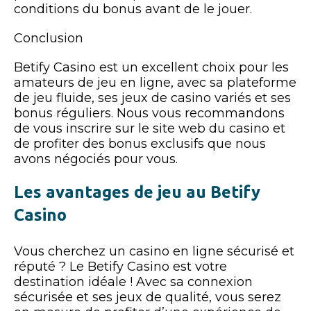
conditions du bonus avant de le jouer.
Conclusion
Betify Casino est un excellent choix pour les
amateurs de jeu en ligne, avec sa plateforme
de jeu fluide, ses jeux de casino variés et ses
bonus réguliers. Nous vous recommandons
de vous inscrire sur le site web du casino et
de profiter des bonus exclusifs que nous
avons négociés pour vous.
Les avantages de jeu au Betify
Casino
Vous cherchez un casino en ligne sécurisé et
réputé ? Le Betify Casino est votre
destination idéale ! Avec sa connexion
sécurisée et ses jeux de qualité, vous serez