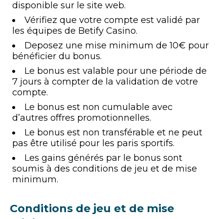
disponible sur le site web.
Vérifiez que votre compte est validé par
les équipes de Betify Casino.
Deposez une mise minimum de 10€ pour
bénéficier du bonus.
Le bonus est valable pour une période de
7 jours à compter de la validation de votre
compte.
Le bonus est non cumulable avec
d’autres offres promotionnelles.
Le bonus est non transférable et ne peut
pas être utilisé pour les paris sportifs.
Les gains générés par le bonus sont
soumis à des conditions de jeu et de mise
minimum.
Conditions de jeu et de mise