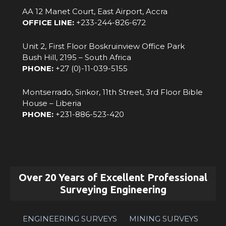
AA 12 Manet Court, East Airport, Accra
OFFICE LINE:
+233-244-826-672‬
Unit 2, First Floor Boskruinview Office Park
Bush Hill, 2195 – South Africa
PHONE:
+27 (0)-11-039-5155
Montserrado, Sinkor, 11th Street, 3rd Floor Bible
House – Liberia
PHONE:
‪+231-886-523-420‬
Over 20 Years of Excellent Professional
Surveying Engineering
ENGINEERING SURVEYS
MINING SURVEYS