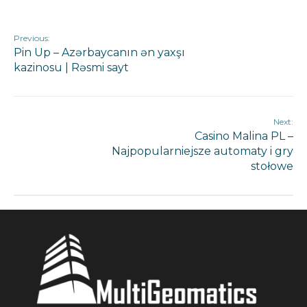
Previous:
Pin Up – Azərbaycanın ən yaxşı
kazinosu | Rəsmi sayt
Next:
Casino Malina PL –
Najpopularniejsze automaty i gry
stołowe