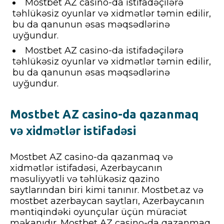
Mostbet AZ casino-da istifadəçilərə
təhlükəsiz oyunlar və xidmətlər təmin edilir,
bu da qanunun əsas məqsədlərinə
uyğundur.
Mostbet AZ casino-da istifadəçilərə
təhlükəsiz oyunlar və xidmətlər təmin edilir,
bu da qanunun əsas məqsədlərinə
uyğundur.
Mostbet AZ casino-da qazanmaq
və xidmətlər istifadəsi
Mostbet AZ casino-da qazanmaq və
xidmətlər istifadəsi, Azerbaycanın
məsuliyyətli və təhlükəsiz qazino
saytlarından biri kimi tanınır. Mostbet.az və
mostbet azerbaycan saytları, Azerbaycanın
məntiqindəki oyunçular üçün müraciət
məkanıdır. Mostbet AZ casino-da qazanmaq