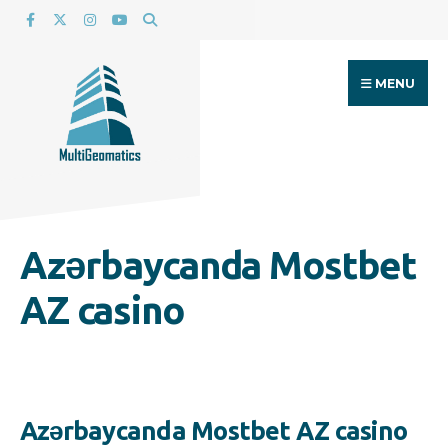
Search
Skip
for:
to
content
MENU
Azərbaycanda Mostbet
AZ casino
Azərbaycanda Mostbet AZ casino