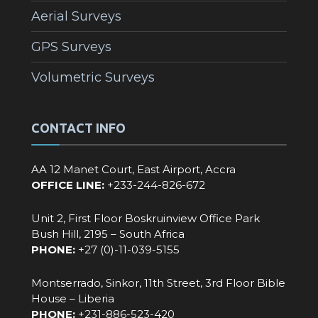
Aerial Surveys
GPS Surveys
Volumetric Surveys
CONTACT INFO
AA 12 Manet Court, East Airport, Accra
OFFICE LINE:
+233-244-826-672‬
Unit 2, First Floor Boskruinview Office Park
Bush Hill, 2195 – South Africa
PHONE:
+27 (0)-11-039-5155
Montserrado, Sinkor, 11th Street, 3rd Floor Bible
House – Liberia
PHONE:
‪+231-886-523-420‬