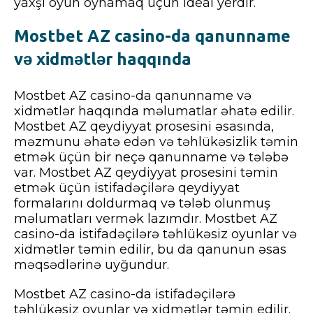
yaxşı oyun oynamaq üçün ideal yerdir.
Mostbet AZ casino-da qanunname
və xidmətlər haqqında
Mostbet AZ casino-da qanunname və
xidmətlər haqqında məlumatlar əhatə edilir.
Mostbet AZ qeydiyyat prosesini əsasında,
məzmunu əhatə edən və təhlükəsizlik təmin
etmək üçün bir neçə qanunname və tələbə
var. Mostbet AZ qeydiyyat prosesini təmin
etmək üçün istifadəçilərə qeydiyyat
formalarını doldurmaq və tələb olunmuş
məlumatları vermək lazımdır. Mostbet AZ
casino-da istifadəçilərə təhlükəsiz oyunlar və
xidmətlər təmin edilir, bu da qanunun əsas
məqsədlərinə uyğundur.
Mostbet AZ casino-da istifadəçilərə
təhlükəsiz oyunlar və xidmətlər təmin edilir.