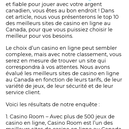
et fiable pour jouer avec votre argent
canadien, vous êtes au bon endroit ! Dans
cet article, nous vous présenterons le top 10
des meilleurs sites de casino en ligne au
Canada, pour que vous puissiez choisir le
meilleur pour vos besoins.
Le choix d’un casino en ligne peut sembler
complexe, mais avec notre classement, vous
serez en mesure de trouver un site qui
correspondra à vos attentes. Nous avons
évalué les meilleurs sites de casino en ligne
au Canada en fonction de leurs tarifs, de leur
variété de jeux, de leur sécurité et de leur
service client.
Voici les résultats de notre enquête :
1. Casino Room – Avec plus de 500 jeux de
casino en ligne, Casino Room est l’un des