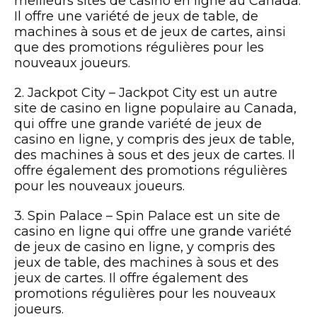
meilleurs sites de casino en ligne au Canada.
Il offre une variété de jeux de table, de
machines à sous et de jeux de cartes, ainsi
que des promotions régulières pour les
nouveaux joueurs.
2. Jackpot City – Jackpot City est un autre
site de casino en ligne populaire au Canada,
qui offre une grande variété de jeux de
casino en ligne, y compris des jeux de table,
des machines à sous et des jeux de cartes. Il
offre également des promotions régulières
pour les nouveaux joueurs.
3. Spin Palace – Spin Palace est un site de
casino en ligne qui offre une grande variété
de jeux de casino en ligne, y compris des
jeux de table, des machines à sous et des
jeux de cartes. Il offre également des
promotions régulières pour les nouveaux
joueurs.