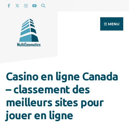
Search
Skip
for:
to
content
MENU
Casino en ligne Canada
– classement des
meilleurs sites pour
jouer en ligne