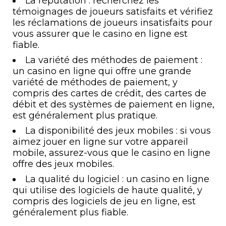
La réputation : recherchez les
témoignages de joueurs satisfaits et vérifiez
les réclamations de joueurs insatisfaits pour
vous assurer que le casino en ligne est
fiable.
La variété des méthodes de paiement :
un casino en ligne qui offre une grande
variété de méthodes de paiement, y
compris des cartes de crédit, des cartes de
débit et des systèmes de paiement en ligne,
est généralement plus pratique.
La disponibilité des jeux mobiles : si vous
aimez jouer en ligne sur votre appareil
mobile, assurez-vous que le casino en ligne
offre des jeux mobiles.
La qualité du logiciel : un casino en ligne
qui utilise des logiciels de haute qualité, y
compris des logiciels de jeu en ligne, est
généralement plus fiable.