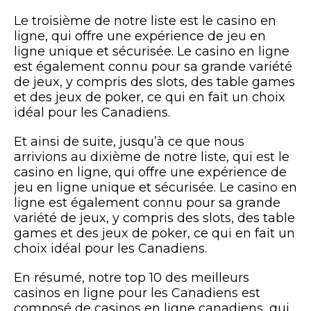
Le troisième de notre liste est le casino en
ligne, qui offre une expérience de jeu en
ligne unique et sécurisée. Le casino en ligne
est également connu pour sa grande variété
de jeux, y compris des slots, des table games
et des jeux de poker, ce qui en fait un choix
idéal pour les Canadiens.
Et ainsi de suite, jusqu’à ce que nous
arrivions au dixième de notre liste, qui est le
casino en ligne, qui offre une expérience de
jeu en ligne unique et sécurisée. Le casino en
ligne est également connu pour sa grande
variété de jeux, y compris des slots, des table
games et des jeux de poker, ce qui en fait un
choix idéal pour les Canadiens.
En résumé, notre top 10 des meilleurs
casinos en ligne pour les Canadiens est
composé de casinos en ligne canadiens, qui