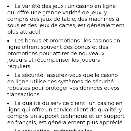
La variété des jeux : un casino en ligne
qui offre une grande variété de jeux, y
compris des jeux de table, des machines à
sous et des jeux de cartes, est généralement
plus attractif.
Les bonus et promotions : les casinos en
ligne offrent souvent des bonus et des
promotions pour attirer de nouveaux
joueurs et récompenser les joueurs
réguliers.
La sécurité : assurez-vous que le casino
en ligne utilise des systèmes de sécurité
robustes pour protéger vos données et vos
transactions.
La qualité du service client : un casino en
ligne qui offre un service client de qualité, y
compris un support technique et un support
en français, est généralement plus apprécié.