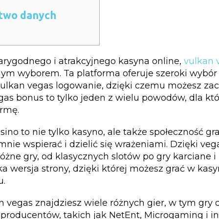
two danych
iarygodnego i atrakcyjnego kasyna online,
vulkan 
ym wyborem. Ta platforma oferuje szeroki wybór g
vulkan vegas logowanie, dzięki czemu możesz zac
egas bonus to tylko jeden z wielu powodów, dla kt
ormę.
ino to nie tylko kasyno, ale także społeczność gra
nie wspierać i dzielić się wrażeniami. Dzięki veg
óżne gry, od klasycznych slotów po gry karciane i
ska wersja strony, dzięki której możesz grać w ka
u.
 vegas znajdziesz wiele różnych gier, w tym gry 
oducentów, takich jak NetEnt, Microgaming i in