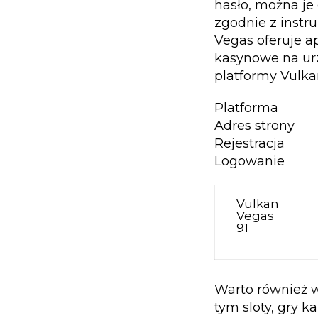
hasło, można je
zgodnie z instr
Vegas oferuje a
kasynowe na ur
platformy Vulka
Platforma
Adres strony
Rejestracja
Logowanie
Vulkan
Vegas
91
Warto również w
tym sloty, gry k