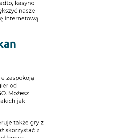
adto, kasyno
ększyć nasze
nę internetową
kan
re zaspokoją
ier od
GO. Możesz
takich jak
ruje także gry z
eż skorzystać z