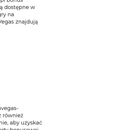
s pl bonus
 są dostępne w
gry na
Vegas znajdują
anvegas-
sz również
anie, aby uzyskać