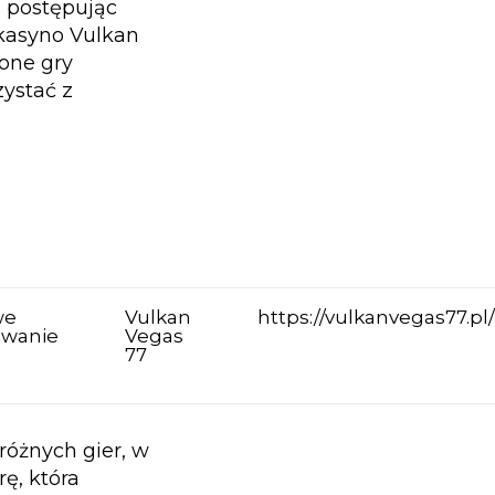
i postępując
 kasyno Vulkan
ione gry
ystać z
we
Vulkan
https://vulkanvegas77.pl/
owanie
Vegas
77
różnych gier, w
ę, która