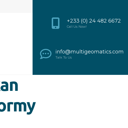
+233 (0) 24 482 6672
Call Us Now!
info@multigeomatics.com
Talk To Us
kan
formy