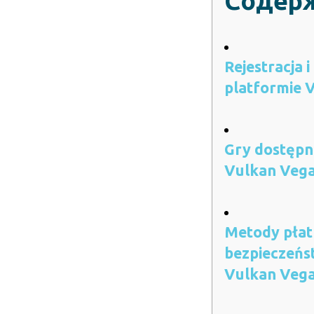
Содер
Rejestracja 
platformie 
Gry dostępn
Vulkan Veg
Metody płatn
bezpieczeńs
Vulkan Veg