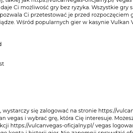
, takiej jak https://vulcanvegas-oficjalny.pl/ vega
y daje Ci możliwość gry bez ryzyka. Wszystkie gry
 pozwala Ci przetestować je przed rozpoczęciem 
ądze. Wśród popularnych gier w kasynie Vulkan 
d
st
, wystarczy się zalogować na stronie https://vulc
lkan vegas i wybrać grę, która Cię interesuje. Może
kcji https://vulcanvegas-oficjalny.pl/ vegas logow