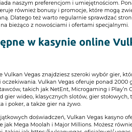
iada naszym preferencjom i umiejętnościom. Pon
eruje również bonusy i promocje, które mogą zwi
ną. Dlatego też warto regularnie sprawdzać stro
 na bieżąco z nowościami i ofertami specjalnymi.
ępne w kasynie online Vul
e Vulkan Vegas znajdziesz szeroki wybór gier, któ
i oczekiwania. Vulkan Vegas oferuje ponad 2000 g
tawców, takich jak NetEnt, Microgaming i Play’n 
 gier wideo, klasycznych slotów, gier stołowych, 
ka i poker, a także gier na żywo.
yjątkowych doświadczeń, Vulkan Vegas kasyno ofe
ie jak Mega Moolah i Major Millions. Możesz równi