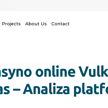
Projects
About Us
Contact
syno online Vul
s – Analiza plat