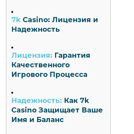
7k
Casino: Лицензия и
Надежность
Лицензия:
Гарантия
Качественного
Игрового Процесса
Надежность:
Как 7k
Casino Защищает Ваше
Имя и Баланс