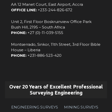
AA 12 Manet Court, East Airport, Accra
OFFICE LINE:
+233-244-826-672‬
Unit 2, First Floor Boskruinview Office Park
Bush Hill, 2195 – South Africa
PHONE:
+27 (0)-11-039-5155
Montserrado, Sinkor, 11th Street, 3rd Floor Bible
House – Liberia
PHONE:
‪+231-886-523-420‬
Over 20 Years of Excellent Professional
Surveying Engineering
ENGINEERING SURVEYS
MINING SURVEYS