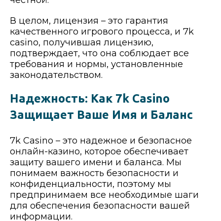
В целом, лицензия – это гарантия
качественного игрового процесса, и 7k
casino, получившая лицензию,
подтверждает, что она соблюдает все
требования и нормы, установленные
законодательством.
Надежность: Как 7k Casino
Защищает Ваше Имя и Баланс
7k Casino – это надежное и безопасное
онлайн-казино, которое обеспечивает
защиту вашего имени и баланса. Мы
понимаем важность безопасности и
конфиденциальности, поэтому мы
предпринимаем все необходимые шаги
для обеспечения безопасности вашей
информации.