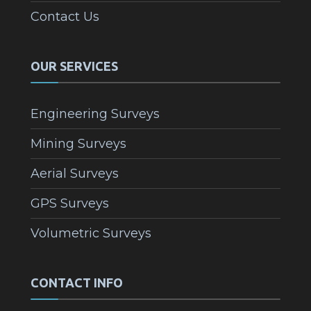
Contact Us
OUR SERVICES
Engineering Surveys
Mining Surveys
Aerial Surveys
GPS Surveys
Volumetric Surveys
CONTACT INFO