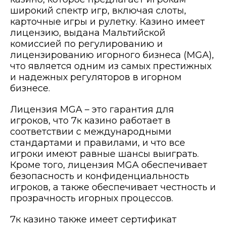
широкий спектр игр, включая слоты,
карточные игры и рулетку. Казино имеет
лицензию, выдана Мальтийской
комиссией по регулированию и
лицензированию игорного бизнеса (MGA),
что является одним из самых престижных
и надежных регуляторов в игорном
бизнесе.
Лицензия MGA – это гарантия для
игроков, что 7к казино работает в
соответствии с международными
стандартами и правилами, и что все
игроки имеют равные шансы выиграть.
Кроме того, лицензия MGA обеспечивает
безопасность и конфиденциальность
игроков, а также обеспечивает честность и
прозрачность игорных процессов.
7к казино также имеет сертификат