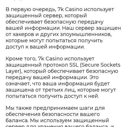
В первую очередь, 7k Casino использует
защищенный сервер, который
обеспечивает безопасную передачу
вашей информации. Наш сервер защищен
от хакеров и других злоумышленников,
которые могут попытаться получить
доступ к вашей информации.
Кроме того, 7k Casino использует
защищенный протокол SSL (Secure Sockets
Layer), который обеспечивает безопасную
передачу вашей информации. Это
означает, что ваша информация будет
защищена от третьих лиц, которые могут
попытаться получить доступ к ней.
Мы также предпринимаем шаги для
обеспечения безопасности вашего
баланса. Мы используем защищенный
сервер для хранения вашего баланса, и