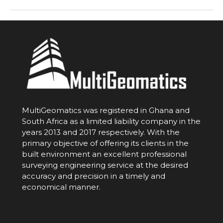
MultiGeomatics was registered in Ghana and
South Africa as a limited liability company in the
years 2013 and 2017 respectively. With the
primary objective of offering its clients in the
built environment an excellent professional
surveying engineering service at the desired
accuracy and precision in a timely and
economical manner.