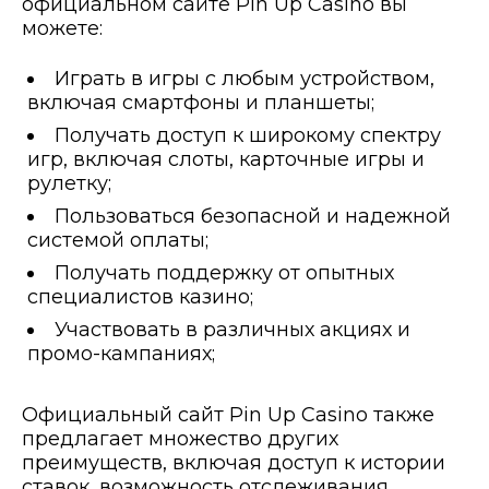
официальном сайте Pin Up Casino вы
можете:
Играть в игры с любым устройством,
включая смартфоны и планшеты;
Получать доступ к широкому спектру
игр, включая слоты, карточные игры и
рулетку;
Пользоваться безопасной и надежной
системой оплаты;
Получать поддержку от опытных
специалистов казино;
Участвовать в различных акциях и
промо-кампаниях;
Официальный сайт Pin Up Casino также
предлагает множество других
преимуществ, включая доступ к истории
ставок, возможность отслеживания