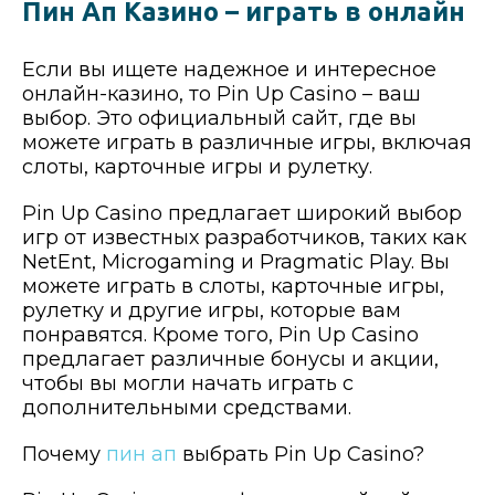
Пин Ап Казино – играть в онлайн
Если вы ищете надежное и интересное
онлайн-казино, то Pin Up Casino – ваш
выбор. Это официальный сайт, где вы
можете играть в различные игры, включая
слоты, карточные игры и рулетку.
Pin Up Casino предлагает широкий выбор
игр от известных разработчиков, таких как
NetEnt, Microgaming и Pragmatic Play. Вы
можете играть в слоты, карточные игры,
рулетку и другие игры, которые вам
понравятся. Кроме того, Pin Up Casino
предлагает различные бонусы и акции,
чтобы вы могли начать играть с
дополнительными средствами.
Почему
пин ап
выбрать Pin Up Casino?