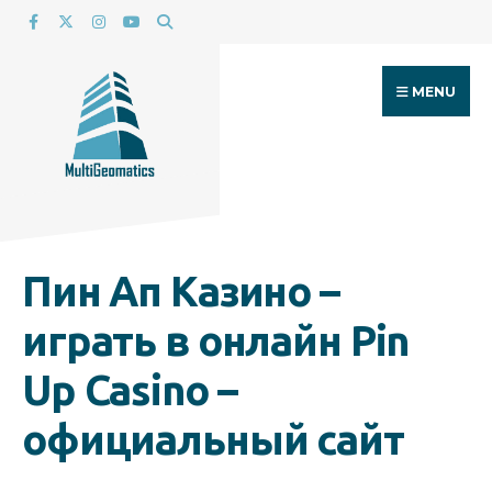
Search
Skip
for:
to
content
MENU
Пин Ап Казино –
играть в онлайн Pin
Up Casino –
официальный сайт