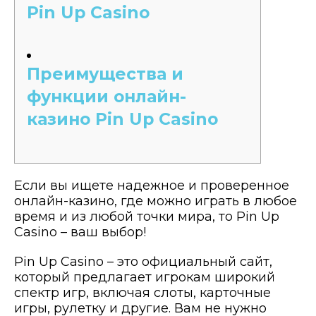
Pin Up Casino
Преимущества и
функции онлайн-
казино Pin Up Casino
Если вы ищете надежное и проверенное
онлайн-казино, где можно играть в любое
время и из любой точки мира, то Pin Up
Casino – ваш выбор!
Pin Up Casino – это официальный сайт,
который предлагает игрокам широкий
спектр игр, включая слоты, карточные
игры, рулетку и другие. Вам не нужно