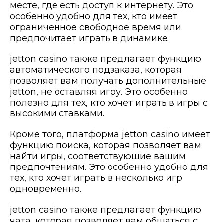
месте, где есть доступ к интернету. Это
особенно удобно для тех, кто имеет
ограниченное свободное время или
предпочитает играть в динамике.
jetton casino также предлагает функцию
автоматического подзаказа, которая
позволяет вам получать дополнительные
jetton, не оставляя игру. Это особенно
полезно для тех, кто хочет играть в игры с
высокими ставками.
Кроме того, платформа jetton casino имеет
функцию поиска, которая позволяет вам
найти игры, соответствующие вашим
предпочтениям. Это особенно удобно для
тех, кто хочет играть в несколько игр
одновременно.
jetton casino также предлагает функцию
чата, которая позволяет вам общаться с