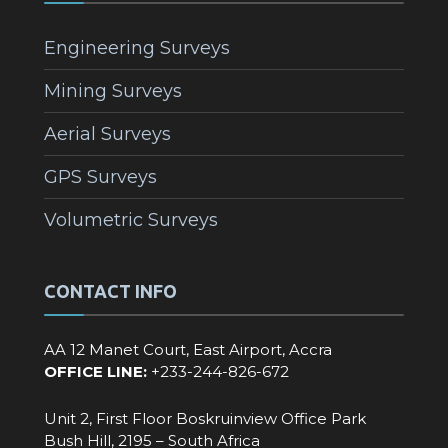
Engineering Surveys
Mining Surveys
Aerial Surveys
GPS Surveys
Volumetric Surveys
CONTACT INFO
AA 12 Manet Court, East Airport, Accra
OFFICE LINE:
+233-244-826-672‬
Unit 2, First Floor Boskruinview Office Park
Bush Hill, 2195 – South Africa