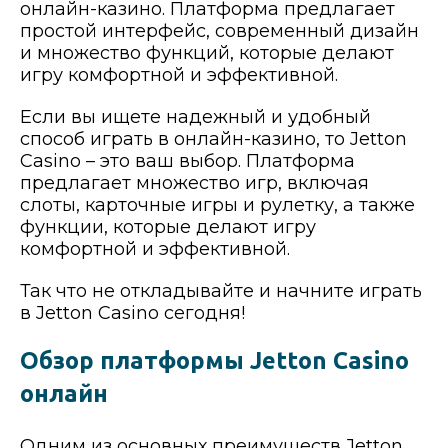
онлайн-казино. Платформа предлагает
простой интерфейс, современный дизайн
и множество функций, которые делают
игру комфортной и эффективной.
Если вы ищете надежный и удобный
способ играть в онлайн-казино, то Jetton
Casino – это ваш выбор. Платформа
предлагает множество игр, включая
слоты, карточные игры и рулетку, а также
функции, которые делают игру
комфортной и эффективной.
Так что не откладывайте и начните играть
в Jetton Casino сегодня!
Обзор платформы Jetton Casino
онлайн
Одним из основных преимуществ Jetton