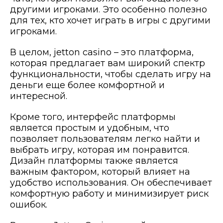
другими игроками. Это особенно полезно
для тех, кто хочет играть в игры с другими
игроками.
В целом, jetton casino – это платформа,
которая предлагает вам широкий спектр
функциональности, чтобы сделать игру на
деньги еще более комфортной и
интересной.
Кроме того, интерфейс платформы
является простым и удобным, что
позволяет пользователям легко найти и
выбрать игру, которая им понравится.
Дизайн платформы также является
важным фактором, который влияет на
удобство использования. Он обеспечивает
комфортную работу и минимизирует риск
ошибок.