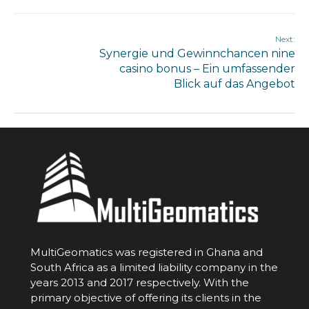
Next:
Synergie und Gewinnchancen nine
casino bonus – Ein umfassender
Blick auf das Angebot
MultiGeomatics was registered in Ghana and
South Africa as a limited liability company in the
years 2013 and 2017 respectively. With the
primary objective of offering its clients in the