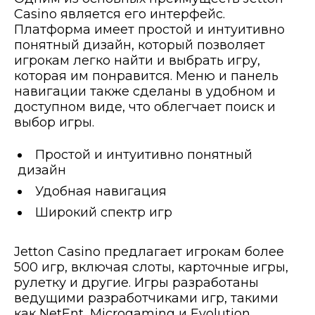
Casino является его интерфейс.
Платформа имеет простой и интуитивно
понятный дизайн, который позволяет
игрокам легко найти и выбрать игру,
которая им понравится. Меню и панель
навигации также сделаны в удобном и
доступном виде, что облегчает поиск и
выбор игры.
Простой и интуитивно понятный
дизайн
Удобная навигация
Широкий спектр игр
Jetton Casino предлагает игрокам более
500 игр, включая слоты, карточные игры,
рулетку и другие. Игры разработаны
ведущими разработчиками игр, такими
как NetEnt, Microgaming и Evolution