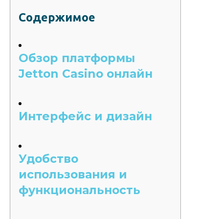
Содержимое
Обзор платформы
Jetton Casino онлайн
Интерфейс и дизайн
Удобство
использования и
функциональность